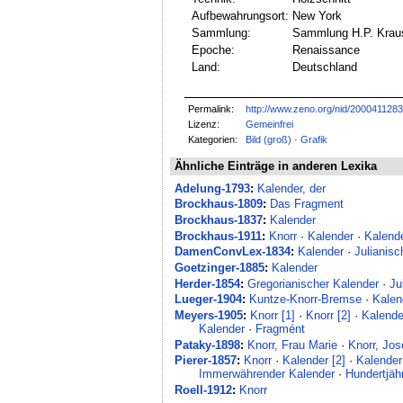
Aufbewahrungsort:
New York
Sammlung:
Sammlung H.P. Krau
Epoche:
Renaissance
Land:
Deutschland
Permalink:
http://www.zeno.org/nid/200041128
Lizenz:
Gemeinfrei
Kategorien:
Bild (groß)
·
Grafik
Ähnliche Einträge in anderen Lexika
Adelung-1793
:
Kalender, der
Brockhaus-1809
:
Das Fragment
Brockhaus-1837
:
Kalender
Brockhaus-1911
:
Knorr
·
Kalender
·
Kalende
DamenConvLex-1834
:
Kalender
·
Julianisc
Goetzinger-1885
:
Kalender
Herder-1854
:
Gregorianischer Kalender
·
Ju
Lueger-1904
:
Kuntze-Knorr-Bremse
·
Kalen
Meyers-1905
:
Knorr [1]
·
Knorr [2]
·
Kalende
Kalender
·
Fragmént
Pataky-1898
:
Knorr, Frau Marie
·
Knorr, Jos
Pierer-1857
:
Knorr
·
Kalender [2]
·
Kalender
Immerwährender Kalender
·
Hundertjäh
Roell-1912
:
Knorr