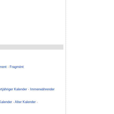
gment
·
Fragmént
tjähriger Kalender
·
Immerwährender
Kalender
·
Alter Kalender
·