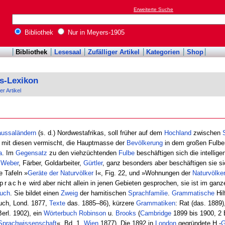
Erweiterte Suche
Bibliothek
Nur in Meyers-1905
Bibliothek
Lesesaal
Zufälliger Artikel
Kategorien
Shop
s-Lexikon
er Artikel
ussaländern
(s. d.) Nordwestafrikas, soll früher auf dem
Hochland
zwischen
 mit diesen vermischt, die Hauptmasse der
Bevölkerung
in dem großen Fulbe
a
. Im
Gegensatz
zu den viehzüchtenden
Fulbe
beschäftigen sich die intellig
,
Weber
, Färber, Goldarbeiter,
Gürtler
, ganz besonders aber beschäftigen sie s
e Tafeln »
Geräte der Naturvölker
I«, Fig. 22, und »Wohnungen der
Naturvölke
prache
wird aber nicht allein in jenen Gebieten gesprochen, sie ist im ganz
uch
. Sie bildet einen
Zweig
der hamitischen
Sprachfamilie
.
Grammatische
Hil
buch, Lond. 1877,
Texte
das. 1885–86), kürzere
Grammatiken
: Rat (das. 1889)
erl. 1902), ein
Wörterbuch
Robinson
u.
Brooks
(
Cambridge
1899 bis 1900, 2 
Sprachwissenschaft
«, Bd. 1,
Wien
1877). Die 1892 in
London
gegründete H.-
G