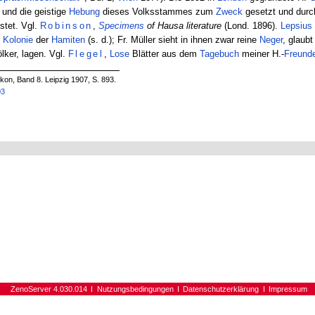
und die geistige
Hebung
dieses Volksstammes zum
Zweck
gesetzt und dur
stet. Vgl.
Robinson
,
Specimens
of Hausa literature
(Lond. 1896).
Lepsius
e
Kolonie
der
Hamiten
(s. d.); Fr. Müller sieht in ihnen zwar reine
Neger
, glaubt
lker, lagen. Vgl.
Flegel
,
Lose
Blätter aus dem
Tagebuch
meiner H.-
Freund
on, Band 8. Leipzig 1907, S. 893.
03
ZenoServer 4.030.014
Nutzungsbedingungen
Datenschutzerklärung
Impressum