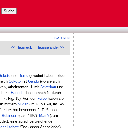
DRUCKEN
<< Hausruck
|
Haussaländer >>
Sokoto
und
Bornu
gewohnt haben, bildet
reich
Sokoto
mit
Gando
(wo sie sich
enten, arbeitsamen H. mit
Ackerbau
und
ich mit
Handel
, den sie nach N. durch
r
II«, Fig. 18). Von den
Fulbe
haben sie
en mittlern
Sudân
(im N. bis Aïr, im SW.
fsmittel hat besonders J. F. Schön
,
Robinson
(das. 1897),
Marré
(zum
Bde.), eine sprachvergleichende
esellschaft
(
The Hausa Association
)