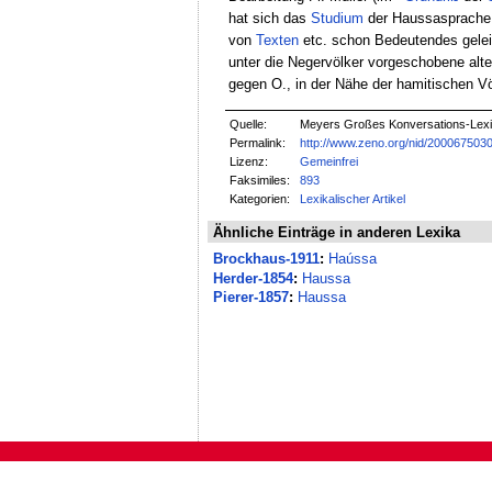
hat sich das
Studium
der Haussasprache 
von
Texten
etc. schon Bedeutendes gelei
unter die Negervölker vorgeschobene alt
gegen O., in der Nähe der hamitischen Vö
Quelle:
Meyers Großes Konversations-Lexik
Permalink:
http://www.zeno.org/nid/200067503
Lizenz:
Gemeinfrei
Faksimiles:
893
Kategorien:
Lexikalischer Artikel
Ähnliche Einträge in anderen Lexika
Brockhaus-1911
:
Haússa
Herder-1854
:
Haussa
Pierer-1857
:
Haussa