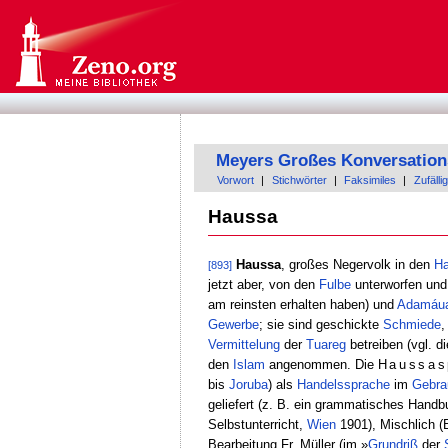
Meyers Großes Konversation
Vorwort
|
Stichwörter
|
Faksimiles
|
Zufällig
Haussa
Haussa
, großes Negervolk in den
Ha
[893]
jetzt aber, von den
Fulbe
unterworfen und
am reinsten erhalten haben) und
Adamáu
Gewerbe
; sie sind geschickte
Schmiede
Vermittelung
der
Tuareg
betreiben (vgl. di
den
Islam
angenommen. Die
Haussas
bis
Joruba
) als
Handelssprache
im
Gebra
geliefert (z. B. ein grammatisches Hand
Selbstunterricht,
Wien
1901), Mischlich (B
Bearbeitung Fr. Müller (im »
Grundriß
der