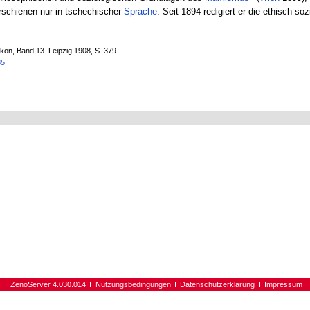
schienen nur in tschechischer
Sprache
. Seit 1894 redigiert er die ethisch-so
on, Band 13. Leipzig 1908, S. 379.
35
ZenoServer 4.030.014
Nutzungsbedingungen
Datenschutzerklärung
Impressum