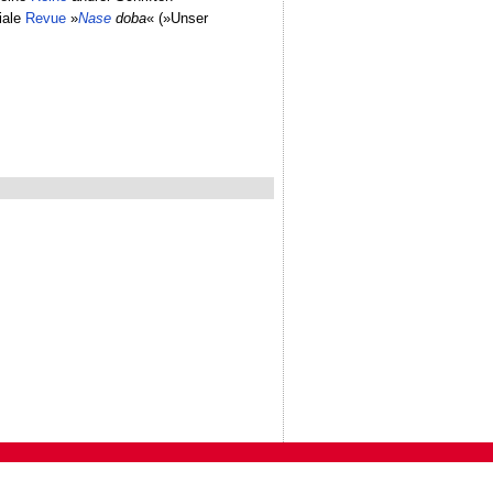
ziale
Revue
»
Nase
doba
« (»Unser