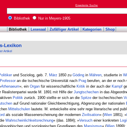
Erweiterte Suche
Bibliothek
Nur in Meyers-1905
Bibliothek
Lesesaal
Zufälliger Artikel
Kategorien
Shop
s-Lexikon
er Artikel
olitiker
und Soziolog, geb. 7.
März
1850 zu
Göding
in
Mähren
, studierte in
W
Professor
an die tschechische Universität nach
Prag
berufen, an der er noch 
»
Athenaeum
«, ein
Organ
für wissenschaftliche
Kritik
in der auch der
Kampf
ge
 Realistenpartei wurde M. 1891 mit Hilfe der
Jungtschechen
in das Abgeordne
aktiven
Politik
zurück. 1900 stellte er sich an die
Spitze
der tschechischen
Vo
utschen
auf Grund nationaler Gleichberechtigung, Abgrenzung der nationalen
schen
Mittelschulen
lautete. M. entwickelte eine sehr rege literarische und pub
ord
als soziale Massenerscheinung der modernen
Zivilisation
« (
Wien
1881); »
die
Wahrscheinlichkeitsrechnung
« (das. 1884); »
Versuch
einer konkreten
Logi
hilosophischen und soziologischen Grundlagen des
Marxismus
« (
Wien
1899);