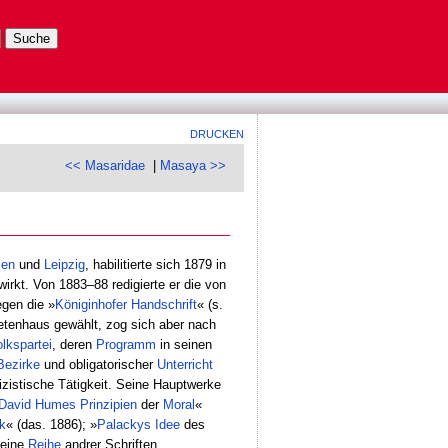
DRUCKEN
<< Masaridae
|
Masaya >>
ien
und
Leipzig
, habilitierte sich 1879 in
wirkt. Von 1883–88 redigierte er die von
gen die »
Königinhofer Handschrift
« (s.
tenhaus gewählt, zog sich aber nach
lkspartei
, deren
Programm
in seinen
Bezirke
und obligatorischer
Unterricht
lizistische Tätigkeit. Seine Hauptwerke
David
Humes
Prinzipien
der
Moral
«
k
« (das. 1886); »
Palackys
Idee
des
 eine
Reihe
andrer Schriften