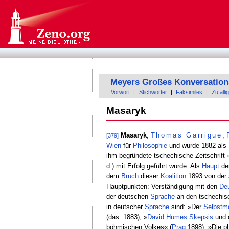
Meyers Großes Konversation
Vorwort
|
Stichwörter
|
Faksimiles
|
Zufällig
Masaryk
Masaryk
,
Thomas
Garrigue
,
P
[379]
Wien
für
Philosophie
und wurde 1882 als
ihm begründete tschechische Zeitschrift 
d.) mit Erfolg geführt wurde. Als
Haupt
der
dem
Bruch
dieser
Koalition
1893 von der 
Hauptpunkten: Verständigung mit den
De
der deutschen
Sprache
an den tschechi
in deutscher
Sprache
sind: »Der
Selbstm
(das. 1883); »
David
Humes
Skepsis
und 
böhmischen Volkes« (
Prag
1898); »Die p