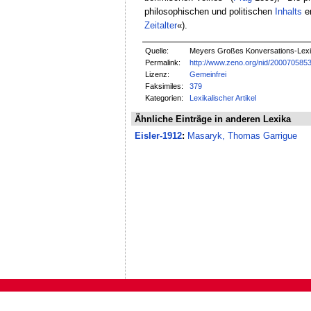
philosophischen und politischen
Inhalts
er
Zeitalter
«).
Quelle:
Meyers Großes Konversations-Lexik
Permalink:
http://www.zeno.org/nid/200070585
Lizenz:
Gemeinfrei
Faksimiles:
379
Kategorien:
Lexikalischer Artikel
Ähnliche Einträge in anderen Lexika
Eisler-1912
:
Masaryk, Thomas Garrigue