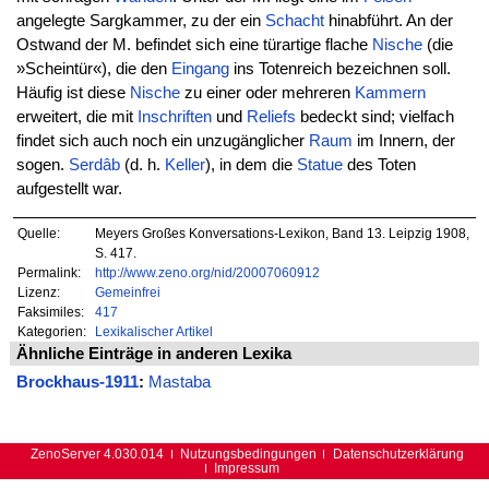
angelegte Sargkammer, zu der ein
Schacht
hinabführt. An der
Ostwand der M. befindet sich eine türartige flache
Nische
(die
»Scheintür«), die den
Eingang
ins Totenreich bezeichnen soll.
Häufig ist diese
Nische
zu einer oder mehreren
Kammern
erweitert, die mit
Inschriften
und
Reliefs
bedeckt sind; vielfach
findet sich auch noch ein unzugänglicher
Raum
im Innern, der
sogen.
Serdâb
(d. h.
Keller
), in dem die
Statue
des Toten
aufgestellt war.
Quelle:
Meyers Großes Konversations-Lexikon, Band 13. Leipzig 1908,
S. 417.
Permalink:
http://www.zeno.org/nid/20007060912
Lizenz:
Gemeinfrei
Faksimiles:
417
Kategorien:
Lexikalischer Artikel
Ähnliche Einträge in anderen Lexika
Brockhaus-1911
:
Mastaba
ZenoServer 4.030.014
Nutzungsbedingungen
Datenschutzerklärung
Impressum