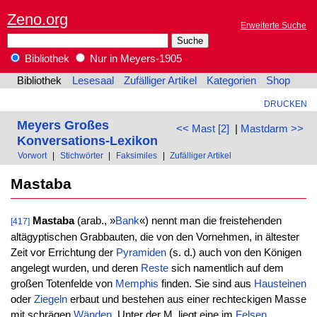
Zeno.org
Erweiterte Suche
Bibliothek
Nur in Meyers-1905
Bibliothek
Lesesaal
Zufälliger Artikel
Kategorien
Shop
DRUCKEN
Meyers Großes
<< Mast [2]
|
Mastdarm >>
Konversations-Lexikon
Vorwort
|
Stichwörter
|
Faksimiles
|
Zufälliger Artikel
Mastaba
Mastaba
(arab., »
Bank
«) nennt man die freistehenden
[417]
altägyptischen Grabbauten, die von den Vornehmen, in ältester
Zeit vor Errichtung der
Pyramiden
(s. d.) auch von den Königen
angelegt wurden, und deren
Reste
sich namentlich auf dem
großen Totenfelde von
Memphis
finden. Sie sind aus
Hausteinen
oder
Ziegeln
erbaut und bestehen aus einer rechteckigen Masse
mit schrägen
Wänden
. Unter der M. liegt eine im
Felsen