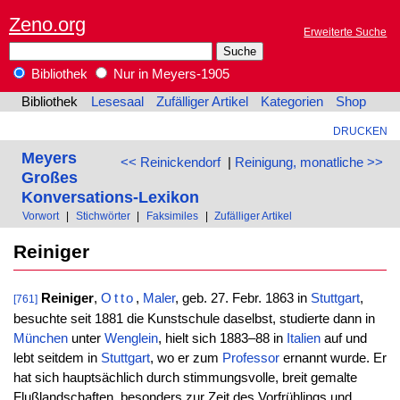
Zeno.org
Erweiterte Suche
Bibliothek
Nur in Meyers-1905
Bibliothek
Lesesaal
Zufälliger Artikel
Kategorien
Shop
DRUCKEN
Meyers
<< Reinickendorf
|
Reinigung, monatliche >>
Großes
Konversations-Lexikon
Vorwort
|
Stichwörter
|
Faksimiles
|
Zufälliger Artikel
Reiniger
Reiniger
,
Otto
,
Maler
, geb. 27. Febr. 1863 in
Stuttgart
,
[761]
besuchte seit 1881 die Kunstschule daselbst, studierte dann in
München
unter
Wenglein
, hielt sich 1883–88 in
Italien
auf und
lebt seitdem in
Stuttgart
, wo er zum
Professor
ernannt wurde. Er
hat sich hauptsächlich durch stimmungsvolle, breit gemalte
Flußlandschaften, besonders zur Zeit des Vorfrühlings und