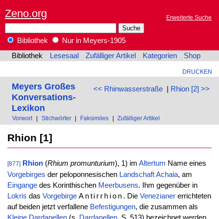
Zeno.org
Erweiterte Suche
Bibliothek
Nur in Meyers-1905
Bibliothek
Lesesaal
Zufälliger Artikel
Kategorien
Shop
DRUCKEN
Meyers Großes
<< Rhinwasserstraße
|
Rhion [2] >>
Konversations-
Lexikon
Vorwort
|
Stichwörter
|
Faksimiles
|
Zufälliger Artikel
Rhion [1]
Rhion
(
Rhium promunturium
), 1) im
Altertum
Name eines
[877]
Vorgebirges
der peloponnesischen
Landschaft
Achaia
, am
Eingange
des Korinthischen
Meerbusens
. Ihm gegenüber in
Lokris
das
Vorgebirge
Antirrhion
. Die
Venezianer
errichteten
auf beiden jetzt verfallene
Befestigungen
, die zusammen als
Kleine
Dardanellen
(s.
Dardanellen
, S. 513) bezeichnet werden.