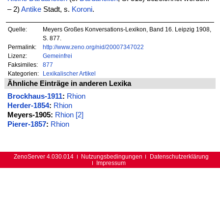
– 2)
Antike
Stadt, s.
Koroni
.
Quelle:
Meyers Großes Konversations-Lexikon, Band 16. Leipzig 1908,
S. 877.
Permalink:
http://www.zeno.org/nid/20007347022
Lizenz:
Gemeinfrei
Faksimiles:
877
Kategorien:
Lexikalischer Artikel
Ähnliche Einträge in anderen Lexika
Brockhaus-1911
:
Rhion
Herder-1854
:
Rhion
Meyers-1905:
Rhion [2]
Pierer-1857
:
Rhion
ZenoServer 4.030.014
Nutzungsbedingungen
Datenschutzerklärung
Impressum