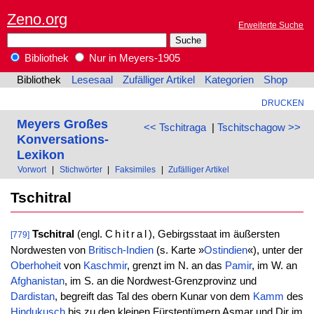
Zeno.org
Erweiterte Suche
Bibliothek
Nur in Meyers-1905
Bibliothek
Lesesaal
Zufälliger Artikel
Kategorien
Shop
DRUCKEN
Meyers Großes
<< Tschitraga
|
Tschitschagow >>
Konversations-
Lexikon
Vorwort
|
Stichwörter
|
Faksimiles
|
Zufälliger Artikel
Tschitral
Tschitral
(engl.
Chitral
), Gebirgsstaat im äußersten
[779]
Nordwesten von
Britisch-Indien
(s. Karte »
Ostindien
«), unter der
Oberhoheit
von
Kaschmir
, grenzt im N. an das
Pamir
, im W. an
Afghanistan
, im S. an die Nordwest-Grenzprovinz und
Dardistan
, begreift das Tal des obern Kunar von dem
Kamm
des
Hindukusch
bis zu den kleinen Fürstentümern Asmar und Dir im