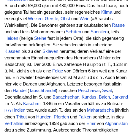
S. und mißt 59,000 qkm mit 480,000 Einw. Das fruchtbare, hoch
gelegene Tal hat ein gesundes, sehr regenreiches
Klima
und
erzeugt viel
Weizen
,
Gerste
,
Obst
und
Wein
(»Afrasiabs
Weinkeller«). Die Bewohner gehören zur kaukasischen
Rasse
und sind teils Mohammedaner (
Schiiten
und
Sunniten
), teils
Heiden
(heilige
Steine
fast in jedem Orte), die sich gegenseitig
fortwährend bekämpfen. Sie scheiden sich in zahlreiche
Klassen
bis zu den
Sklaven
herunter, deren Verkauf eine der
vornehmsten Einnahmequellen des Herrschers (Mihter oder
Badschah) ist. Der 3000 Einw. zählende
Hauptort
T., 1518 m
ü. M., zieht sich als eine
Folge
von Dörfern 6 km weit am Kunar
hin. Ein zweiter bedeutender Ort ist
Mastudsch
. Auch leben
hier viele Darden und Afghanen. Letztere besorgen fast allein
den
Handel
(
Tauschhandel
) zwischen
Peschawar
,
Swat
,
Dschellalabad im S. und
Badachschan
,
Kundus
,
Balch
,
Jarkand
im N. Als
Kaschmir
1846 in ein Vasallenverhältnis zu Britisch-
Indien
trat, wurde auch T., das an den
Maharadscha
jährlich
[779]
einen
Tribut
von
Hunden
,
Pferden
und
Falken
schickte, in dies
Verhältnis
einbezogen; 1893 gab auch der
Emir
von
Afghanistan
dazu seine Zustimmung. Ausbrechende Thronstreitigkeiten