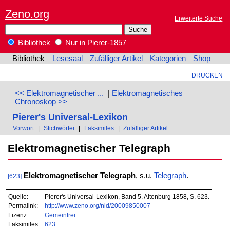
Zeno.org
Erweiterte Suche
Bibliothek
Nur in Pierer-1857
Bibliothek
Lesesaal
Zufälliger Artikel
Kategorien
Shop
DRUCKEN
<< Elektromagnetischer ...
|
Elektromagnetisches
Chronoskop >>
Pierer's Universal-Lexikon
Vorwort
|
Stichwörter
|
Faksimiles
|
Zufälliger Artikel
Elektromagnetischer Telegraph
Elektromagnetischer Telegraph
, s.u.
Telegraph
.
[623]
Quelle:
Pierer's Universal-Lexikon, Band 5. Altenburg 1858, S. 623.
Permalink:
http://www.zeno.org/nid/20009850007
Lizenz:
Gemeinfrei
Faksimiles:
623