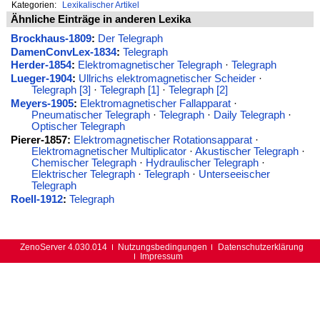
Kategorien:
Lexikalischer Artikel
Ähnliche Einträge in anderen Lexika
Brockhaus-1809
:
Der Telegraph
DamenConvLex-1834
:
Telegraph
Herder-1854
:
Elektromagnetischer Telegraph
·
Telegraph
Lueger-1904
:
Ullrichs elektromagnetischer Scheider
·
Telegraph [3]
·
Telegraph [1]
·
Telegraph [2]
Meyers-1905
:
Elektromagnetischer Fallapparat
·
Pneumatischer Telegraph
·
Telegraph
·
Daily Telegraph
·
Optischer Telegraph
Pierer-1857:
Elektromagnetischer Rotationsapparat
·
Elektromagnetischer Multiplicator
·
Akustischer Telegraph
·
Chemischer Telegraph
·
Hydraulischer Telegraph
·
Elektrischer Telegraph
·
Telegraph
·
Unterseeischer
Telegraph
Roell-1912
:
Telegraph
ZenoServer 4.030.014
Nutzungsbedingungen
Datenschutzerklärung
Impressum