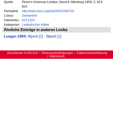
Quelle:
Pierer's Universal-Lexikon, Band 8. Altenburg 1859, S. 823-
824.
Permalink:
http://www.zeno.org/nid/20010168729
Lizenz:
Gemeinfrei
Faksimiles:
823
|
824
Kategorien:
Lexikalischer Artikel
Ähnliche Einträge in anderen Lexika
Lueger-1904
:
Illipeöl [2]
·
Illipeöl [1]
ZenoServer 4.030.014
Nutzungsbedingungen
Datenschutzerklärung
Impressum