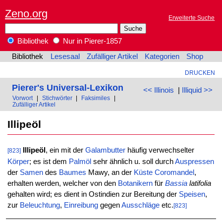
Zeno.org
Erweiterte Suche
Bibliothek
Nur in Pierer-1857
Bibliothek
Lesesaal
Zufälliger Artikel
Kategorien
Shop
DRUCKEN
Pierer's Universal-Lexikon
<< Illinois
|
Illiquid >>
Vorwort
|
Stichwörter
|
Faksimiles
|
Zufälliger Artikel
Illipeöl
Illipeöl
, ein mit der
Galambutter
häufig verwechselter
[823]
Körper
; es ist dem
Palmöl
sehr ähnlich u. soll durch
Auspressen
der
Samen
des
Baumes
Mawy, an der
Küste
Coromandel
,
erhalten werden, welcher von den
Botanikern
für
Bassia
latifolia
gehalten wird; es dient in Ostindien zur Bereitung der
Speisen
,
zur
Beleuchtung
,
Einreibung
gegen
Ausschläge
etc.
[823]