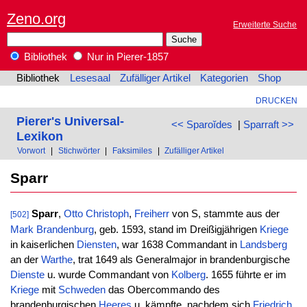
Zeno.org
Erweiterte Suche
Bibliothek
Nur in Pierer-1857
Bibliothek
Lesesaal
Zufälliger Artikel
Kategorien
Shop
DRUCKEN
Pierer's Universal-
<< Sparoĭdes
|
Sparraft >>
Lexikon
Vorwort
|
Stichwörter
|
Faksimiles
|
Zufälliger Artikel
Sparr
Sparr
,
Otto
Christoph
,
Freiherr
von S, stammte aus der
[502]
Mark
Brandenburg
, geb. 1593, stand im Dreißigjährigen
Kriege
in kaiserlichen
Diensten
, war 1638 Commandant in
Landsberg
an der
Warthe
, trat 1649 als Generalmajor in brandenburgische
Dienste
u. wurde Commandant von
Kolberg
. 1655 führte er im
Kriege
mit
Schweden
das Obercommando des
brandenburgischen
Heeres
u. kämpfte, nachdem sich
Friedrich