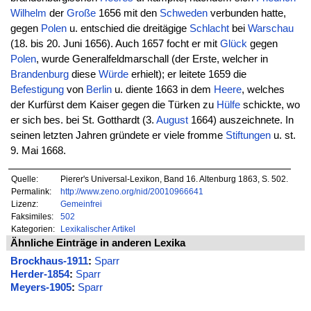
Wilhelm
der
Große
1656 mit den
Schweden
verbunden hatte,
gegen
Polen
u. entschied die dreitägige
Schlacht
bei
Warschau
(18. bis 20. Juni 1656). Auch 1657 focht er mit
Glück
gegen
Polen
, wurde Generalfeldmarschall (der Erste, welcher in
Brandenburg
diese
Würde
erhielt); er leitete 1659 die
Befestigung
von
Berlin
u. diente 1663 in dem
Heere
, welches
der Kurfürst dem Kaiser gegen die Türken zu
Hülfe
schickte, wo
er sich bes. bei St. Gotthardt (3.
August
1664) auszeichnete. In
seinen letzten Jahren gründete er viele fromme
Stiftungen
u. st.
9. Mai 1668.
Quelle:
Pierer's Universal-Lexikon, Band 16. Altenburg 1863, S. 502.
Permalink:
http://www.zeno.org/nid/20010966641
Lizenz:
Gemeinfrei
Faksimiles:
502
Kategorien:
Lexikalischer Artikel
Ähnliche Einträge in anderen Lexika
Brockhaus-1911
:
Sparr
Herder-1854
:
Sparr
Meyers-1905
:
Sparr