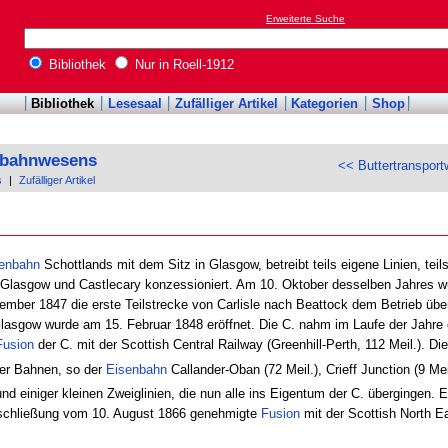
Erweiterte Suche
Bibliothek
Nur in Roell-1912
Bibliothek
Lesesaal
Zufälliger Artikel
Kategorien
Shop
enbahnwesens
<< Buttertranspor
s
|
Zufälliger Artikel
enbahn
Schottlands mit dem Sitz in Glasgow, betreibt teils eigene Linien, te
, Glasgow und Castlecary konzessioniert. Am 10. Oktober desselben Jahres 
ember 1847 die erste Teilstrecke von Carlisle nach Beattock dem Betrieb üb
lasgow wurde am 15. Februar 1848 eröffnet. Die C. nahm im Laufe der Jahre 
Fusion
der C. mit der Scottish Central Railway (Greenhill-Perth, 112 Meil.). D
der Bahnen, so der
Eisenbahn
Callander-Oban (72 Meil.), Crieff Junction (9 Me
d einiger kleinen Zweiglinien, die nun alle ins Eigentum der C. übergingen. 
ntschließung vom 10. August 1866 genehmigte
Fusion
mit der Scottish North E