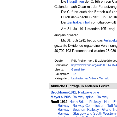
Die
Hauptlinien
der C. führen von Ca
Callander nach Oban mit der Fortsetzung 
Die C. führt auch den Betrieb auf za
Durch den Anschluß der C. in Carlisl
Der
Zentralbahnhof
von Glasgow gilt
Am 31. Juli 1911 standen 1051 engl.
eingleisig waren.
Mit 31. Juli 1911 betrug das
Anlageka
gezahlte Dividende ergab eine Verzinsun
40,792.103 Personen und wurden 25,939
Quelle:
Röll, Freiherr von: Enzyklopädie de
Permalink:
http://www.zeno.org/nid/200114087
Lizenz:
Gemeinfrei
Faksimiles:
167
Kategorien:
Lexikalischer Artikel
·
Technik
Ähnliche Einträge in anderen Lexika
Brockhaus-1911
:
Railway-spine
Meyers-1905
:
Railway spine
·
Railway
Roell-1912:
North British Railway
·
North E
Railway
·
Railway Commission
·
Taff V
Railway
·
Southern Railway
·
Grand Tr
Railway
·
Glasgow and South Western-