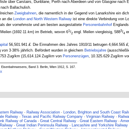
rlisle über Carstairs, Dunblane, Perth nach Aberdeen und von Glasgow nach 
nach Ballachulish.
hlreichen
Zweigbahnen
, die namentlich in der Gegend von Lanarkshire ein dich
e an die
London and North Western Railway
ist eine direkte Verbindung von L
 als der vornehmste und am besten ausgestattete
Personenbahnhof
Englands
1
3
 Meilen (1692∙11
km
) im Betrieb, wovon 6
/
engl. Meilen viergleisig, 588
/
en
2
4
pital
56,501.941
₤.
Die Einnahmen des Jahres 1910/11 betrugen 4,664.565
₤
g von 3∙38
%
jährlich. Befördert wurden in gleichem
Betriebsjahre
(ausschließli
.753 Zug/
km
(15,614.124 Zug/
km
von
Personenzügen
, 10.325.629 Zug/
km
vo
s Eisenbahnwesens, Band 3. Berlin, Wien 1912, S. 167.
4X
astern Railway
·
Railway Association
·
London, Brighton and South Coast Rai
ale Railway
·
Texas and Pacific Railway Company
·
Virginian Railway
·
Railwa
unk Railway of Canada
·
Great Central Railway
·
Great Eastern Railway
·
Amer
Railway
·
Great Indian Peninsula Railway
·
Lancashire and Yorkshire Railway