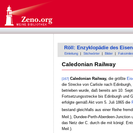
Röll: Enzyklopädie des Eis
Einleitung
|
Stichwörter
|
Bilder
|
Faksimile
Caledonian Railway
Caledonian Railway,
die größte
Eis
[167]
die Strecke von Carlisle nach Edinburgh
betrieben wurde, daß bereits am 10. Sept
Fortsetzungsstrecke bis Edinburgh und G
erfolgte gemäß Akt vom 5. Juli 1865 die
bestand gleichfalls aus einer Reihe frem
Meil.), Dundee-Perth-Aberdeen-Junction un
das Netz der C. durch die mit königl. E
Meil.).