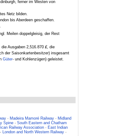
Edinburgh, ferner im Westen von
tes Netz bilden.
ondon bis Aberdeen geschaffen.
.
gl. Meilen doppelgleisig, der Rest
,
die Ausgaben 2,516.870
₤,
die
ch der Saisonkartenbesitzer) insgesamt
n
Güter
- und Kohlenzügen) geleistet.
lway
·
Madeira Mamoré Railway
·
Midland
y Spine
·
South Eastern and Chatham
ican Railway Association
·
East Indian
·
London and North Western Railway
·