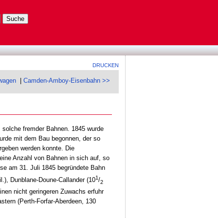
DRUCKEN
twagen
|
Camden-Amboy-Eisenbahn >>
ils solche fremder Bahnen. 1845 wurde
wurde mit dem Bau begonnen, der so
ergeben werden konnte. Die
eine Anzahl von Bahnen in sich auf, so
iese am 31. Juli 1845 begründete Bahn
1
il.), Dunblane-Doune-Callander (10
/
2
Einen nicht geringeren Zuwachs erfuhr
astern (Perth-Forfar-Aberdeen, 130