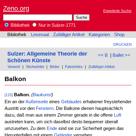
Zeno.org
Erweiterte Suche
Bibliothek
Nur in Sulzer-1771
Bibliothek
Lesesaal
Zufälliger Artikel
Kategorien
Shop
DRUCKEN
Sulzer: Allgemeine Theorie der
<< B
|
Ballet >>
Schönen Künste
Vorwort
|
Stichwörter
|
Bilder
|
Faksimiles
|
Zufälliger Artikel
Balkon
Balkon.
(
Baukunst
)
[120]
Ein an der
Außenseite
eines
Gebäudes
erhabener freystehender
Austritt vor den
Fenstern
. Die Balkone dienen hauptsächlich
dazu, daß man aus einem Zimmer gerade in die offene
Luft
austreten kann, um sich daselbst desto bequemer überall
umzusehen. Zu dem
Ende
sind sie zur Sicherheit gegen das
Herunterfallen mit einem
Geländer
versehen.