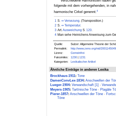
Verschiedene Harmonisten haben geze
folgende mit dem vorhergehenden, in nah
4
harmonische Cirkel genennt.
1
S.
⇒
Versezung
. (Transposition.)
2
S.
⇒
Temperatur
.
3
Art.
Ausweichung
S.
120
.
4
Man sehe Heinichens Anweisung zum Gen
Quelle:
Sulzer: Allgemeine Theorie der Sch
Permalink:
http://www.zeno.org/nid/200114504
Lizenz:
Gemeinfrei
Faksimiles:
1230
|
1231
Kategorien:
Lexikalischer Artikel
Ähnliche Einträge in anderen Lexika
Brockhaus-1911
:
Tone
DamenConvLex-1834
:
Anschwellen der Tö
Lueger-1904
:
Verwandschaft [1]
·
Verwands
Meyers-1905
:
Tartīnische Töne
·
Plagāle T
Pierer-1857
:
Anschwellen der Töne
·
Fortsc
Töne