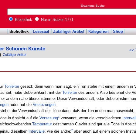
Erweiterte Suche
Bibliothek
Nur in Sulzer-1771
Bibliothek
Lesesaal
Zufälliger Artikel
Kategorien
Shop
der Schönen Künste
<< 
|
Zufälliger Artikel
für
Tonleiter
gesezt; denn wenn man sagt, ein Ton stehe mit einem andern in 
achtet, habe Uebereinkunft mit der
Tonleiter
des andern. Also bestehet die Ve
ner andern nahe übereinstimme. Diese Verwandschaft, oder Uebereinstimmung 
ngen
, oder auf die
Versezungen
.
tehet die Verwandschaft der Töne darin, daß der Ton in den man ausweicht,
1
öne in Absicht auf die
Versezung
verwandt, wenn die verschiedenen
Interval
 gleichschwebenden
Temperatur
gestimmten Clavier sind gar alle Töne in Absic
2
genau dieselben
Intervalle
, wie die andre:
aber auch auf einem solchen Instrum