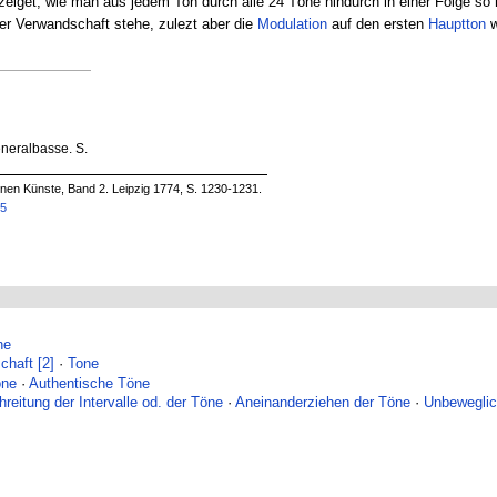
iget, wie man aus jedem Ton durch alle 24 Töne hindurch in einer Folge so
er Verwandschaft stehe, zulezt aber die
Modulation
auf den ersten
Hauptton
w
eralbasse. S.
önen Künste, Band 2. Leipzig 1774, S. 1230-1231.
95
ne
chaft [2]
·
Tone
öne
·
Authentische Töne
hreitung der Intervalle od. der Töne
·
Aneinanderziehen der Töne
·
Unbewegli