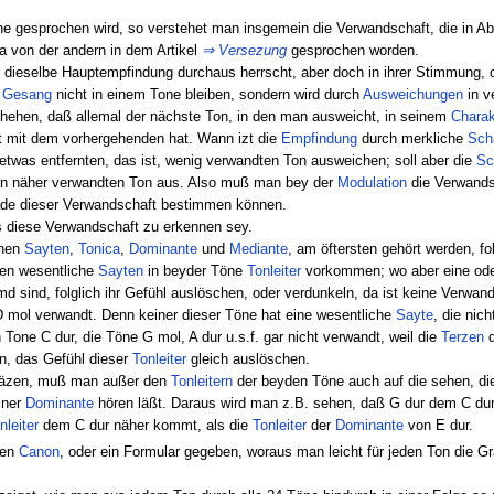
 gesprochen wird, so verstehet man insgemein die Verwandschaft, die in Ab
da von der andern in dem Artikel
⇒
Versezung
gesprochen worden.
 dieselbe Hauptempfindung durchaus herrscht, aber doch in ihrer Stimmung, o
r
Gesang
nicht in einem Tone bleiben, sondern wird durch
Ausweichungen
in v
chehen, daß allemal der nächste Ton, in den man ausweicht, in seinem
Charak
t mit dem vorhergehenden hat. Wann izt die
Empfindung
durch merkliche
Scha
etwas entfernten, das ist, wenig verwandten Ton ausweichen; soll aber die
Sc
en näher verwandten Ton aus. Also muß man bey der
Modulation
die Verwands
e dieser Verwandschaft bestimmen können.
s diese Verwandschaft zu erkennen sey.
chen
Sayten
,
Tonica
,
Dominante
und
Mediante
, am öftersten gehört werden, f
ren wesentliche
Sayten
in beyder Töne
Tonleiter
vorkommen; wo aber eine ode
d sind, folglich ihr Gefühl auslöschen, oder verdunkeln, da ist keine Verwa
D mol verwandt. Denn keiner dieser Töne hat eine wesentliche
Sayte
, die nich
Tone C dur, die Töne G mol, A dur u.s.f. gar nicht verwandt, weil die
Terzen
d
en, das Gefühl dieser
Tonleiter
gleich auslöschen.
häzen, muß man außer den
Tonleitern
der beyden Töne auch auf die sehen, di
iner
Dominante
hören läßt. Daraus wird man z.B. sehen, daß G dur dem C dur n
nleiter
dem C dur näher kommt, als die
Tonleiter
der
Dominante
von E dur.
nen
Canon
, oder ein Formular gegeben, woraus man leicht für jeden Ton die G