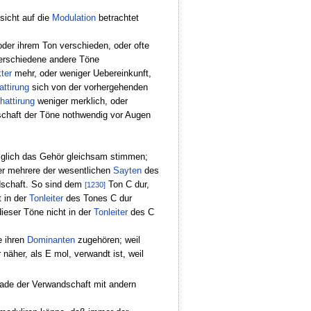
sicht auf die
Modulation
betrachtet
der ihrem Ton verschieden, oder ofte
erschiedene andere Töne
ter
mehr, oder weniger Uebereinkunft,
ttirung
sich von der vorhergehenden
hattirung
weniger merklich, oder
chaft der Töne nothwendig vor Augen
olglich das Gehör gleichsam stimmen;
r mehrere der wesentlichen
Sayten
des
ndschaft. So sind dem
Ton C dur,
[1230]
t in der
Tonleiter
des Tones C dur
ieser Töne nicht in der
Tonleiter
des C
e ihren
Dominanten
zugehören; weil
äher, als E mol, verwandt ist, weil
rade der Verwandschaft mit andern