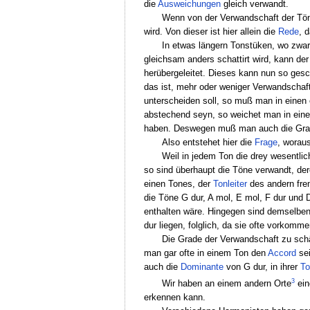
die
Ausweichungen
gleich verwandt.
Wenn von der Verwandschaft der Töne
wird. Von dieser ist hier allein die
Rede
, 
In etwas längern Tonstüken, wo zwar
gleichsam anders schattirt wird, kann de
herübergeleitet. Dieses kann nun so ges
das ist, mehr oder weniger Verwandschaf
unterscheiden soll, so muß man in einen 
abstechend seyn, so weichet man in ein
haben. Deswegen muß man auch die Grad
Also entstehet hier die
Frage
, worau
Weil in jedem Ton die drey wesentli
so sind überhaupt die Töne verwandt, de
einen Tones, der
Tonleiter
des andern frem
die Töne G dur, A mol, E mol, F dur und 
enthalten wäre. Hingegen sind demselben 
dur liegen, folglich, da sie ofte vorkomm
Die Grade der Verwandschaft zu sc
man gar ofte in einem Ton den
Accord
se
auch die
Dominante
von G dur, in ihrer
To
3
Wir haben an einem andern Orte
ei
erkennen kann.