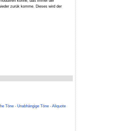
 moduliren könne, daß immer der
ieder zurük komme. Dieses wird der
che Töne
·
Unabhängige Töne
·
Aliquote