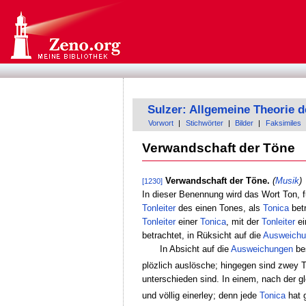
Sulzer: Allgemeine Theorie 
Vorwort
|
Stichwörter
|
Bilder
|
Faksimiles
Verwandschaft der Töne
Verwandschaft der Töne.
(
Musik
)
[1230]
In dieser Benennung wird das Wort Ton, 
Tonleiter
des einen Tones, als
Tonica
betr
Tonleiter
einer
Tonica
, mit der
Tonleiter
ei
betrachtet, in Rüksicht auf die
Ausweichu
In Absicht auf die
Ausweichungen
bes
plözlich auslösche; hingegen sind zwey T
unterschieden sind. In einem, nach der
und völlig einerley; denn jede
Tonica
hat 