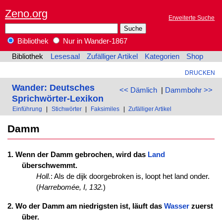
Zeno.org
Erweiterte Suche
Bibliothek
Nur in Wander-1867
Bibliothek
Lesesaal
Zufälliger Artikel
Kategorien
Shop
DRUCKEN
Wander: Deutsches
<< Dämlich
|
Dammbohr >>
Sprichwörter-Lexikon
Einführung
|
Stichwörter
|
Faksimiles
|
Zufälliger Artikel
Damm
1. Wenn der Damm gebrochen, wird das
Land
überschwemmt.
Holl.
: Als de dijk doorgebroken is, loopt het land onder.
(
Harrebomée, I, 132.
)
2. Wo der Damm am niedrigsten ist, läuft das
Wasser
zuerst
über.