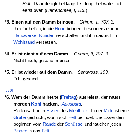
Holl.
: Daar de dijk het laagst is, loopt het water het
eerst over. (
Harrebomée, I, 119.
)
*3. Einen auf den Damm bringen.
–
Grimm, II, 707, 3.
Ihm forthelfen, in die
Höhe
bringen, besonders einem
Handwerker
Kunden
verschaffen und ihn dadurch in
Wohlstand
versetzen.
*4. Er ist nicht auf dem Damm.
–
Grimm, II, 707, 3.
Nicht frisch, gesund, munter.
*5. Er ist wieder auf dem Damm.
–
Sandvoss, 193.
D.h. gesund.
[550]
*6. Wem der Damm heute (
Freitag
) ausreisst, der muss
morgen
Kohl
hacken.
(
Augsburg
.
)
Redensart beim
Essen
des
Mehlbreis
. In der
Mitte
ist eine
Grube
gedrückt, worin sich
Fett
befindet. Die Essenden
beginnen vom
Rande
der
Schüssel
und tauchen jeden
Bissen
in das
Fett
.