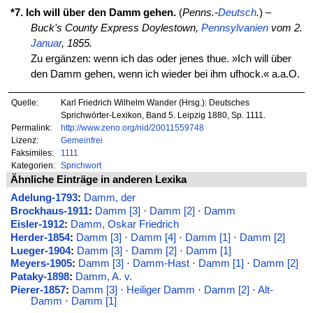
*7. Ich will über den Damm gehen.
(
Penns.-
Deutsch
.
) –
Buck's County Express Doylestown,
Pennsylvanien
vom 2.
Januar
, 1855.
Zu ergänzen: wenn ich das oder jenes thue. »Ich will über
den Damm gehen, wenn ich wieder bei ihm ufhock.« a.a.O.
Quelle:
Karl Friedrich Wilhelm Wander (Hrsg.): Deutsches
Sprichwörter-Lexikon, Band 5. Leipzig 1880, Sp. 1111.
Permalink:
http://www.zeno.org/nid/20011559748
Lizenz:
Gemeinfrei
Faksimiles:
1111
Kategorien:
Sprichwort
Ähnliche Einträge in anderen Lexika
Adelung-1793
:
Damm, der
Brockhaus-1911
:
Damm [3]
·
Damm [2]
·
Damm
Eisler-1912
:
Damm, Oskar Friedrich
Herder-1854
:
Damm [3]
·
Damm [4]
·
Damm [1]
·
Damm [2]
Lueger-1904
:
Damm [3]
·
Damm [2]
·
Damm [1]
Meyers-1905
:
Damm [3]
·
Damm-Hast
·
Damm [1]
·
Damm [2]
Pataky-1898
:
Damm, A. v.
Pierer-1857
:
Damm [3]
·
Heiliger Damm
·
Damm [2]
·
Alt-
Damm
·
Damm [1]