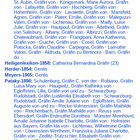
St. Aubin, Gräfin von
·
Königsmark, Marie Aurora, Gräfin
von
·
Lafayette, Gräfin von
·
Hochberg, Gräfin von
·
Hohenheim, Gräfin von
·
Lavalette, Gräfin von
·
Mansfeld,
Agnes, Gräfin von
·
Plater, Emilie, Gräfin von
·
Maleguzzi-
Valeri, Gräfin von
·
Lichtenau, Gräfin von
·
Mailly, Luise
Julie, Gräfin von
·
Hautpoul, Gräfin von
·
Adelheid, Gräfin
von Salisbury
·
Albany, Gräfin von
·
Albrizzi, Gräfin von
·
Chateaubriant, Gräfin von
·
Frangipani, Anna Katharina,
Gräfin von
·
Guiche, Gräfin von
·
Cosel, Gräfin von
·
Potocka, Gräfin Claudine
·
Carpegna, Gräfin
·
Lamothe
Valois, Gräfin
·
Aldruda, Gräfin zu Bertinoro
·
Barri, Gräfin
du
Heiligenlexikon-1858
:
Catharina Bernardina Gräfin (23)
Herder-1854
:
Genlis
Meyers-1905
:
Genlis
Pataky-1898
:
Schulenburg, Gräfin C. von der
·
Robiano, Gräfin
Luisa Mary von
·
Haugwitz, Gräfin Kathinka von
·
Egloffstein, Lilla, Gräfin von und zu
·
Schwarzburg-
Rudolstadt, Gräfin Ludämilia Elisabeth von
·
Schwarzburg-
Rudolstadt, Gräfin Ämilie Juliane von
·
Egloffstein, Gräfin
Auguste von und zu
·
Recke-Volmerstein, Gräfin Mathilde
von
·
Reichenbach, Gräfin Mathilde von
·
Reuss von
Ebersdorf, Gräfin Erdmuthe Dorothea
·
Münster-Meinhövel,
Amalie Johanne Isabelle Charlotte, Gräfin von
·
Holnstein
aus Bayern, Gräfin Ida von
·
Lichtenau, Wilhelmine Gräfin
von
·
Löwenstein-Wertheim, Franziska Juliane Charlotte,
Gräfin von
·
Zedlitz-Trützschler, Elisabeth Gräfin von
·