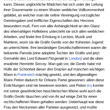
kann. Dieses unglückliche Mädchen hat sich unter der Leitung
ihrer Gouvernante zu einem Muster weiblicher Vollkommenheit
gebildet, an welcher man die seltne Vereinigung vorzüglicher
Geistesgaben und trefflicher Eigenschaften des Herzens
bewundern muß. Fern von aller Anhänglichkeit an den Glanz
des ehemahligen Hoflebens unterzieht sie sich allen weiblichen
Arbeiten, und findet ihre Erholung in Lectüre, Musik und
Mahlerei, worin sie die Gräfin Genlis von der frühesten Jugend
an unterrichtete. Ihre beständigen Gesellschafterinnen waren die
bekannte
Pamela
(eine adoptirte Tochter der Gräfin und jetzt
Gemahlin des Lord Edward
Fitzgerald
in
London
) und die oben
erwähnte
Henriette Sercey
. Man gab vor, die
Genlis
habe mit
Hülfe der Schönheit dieser
drei Grazien
auf manchen wichtigen
Mann in
Frankreich
mächtig gewirkt, und den allgewaltigen
Maire
Petion
dadurch für Orleans Partei gewonnen: allein diese
Erdichtungen sind nie bewiesen worden; und
Petion
konnte
[91]
mit seiner gewöhnlichen heuchlerischen Miene wohl auch die
Gräfin
Genlis
täuschen und von ihr auf einige Zeit für einen
rechtschaffenen Mann gehalten werden. Ueberhaupt war diese
Frau den Neckereien aller Parteien ausgesetzt, und mußte