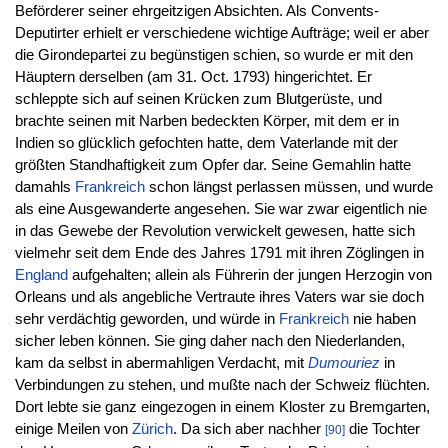
Beförderer seiner ehrgeitzigen Absichten. Als Convents-
Deputirter erhielt er verschiedene wichtige Aufträge; weil er aber
die Girondepartei zu begünstigen schien, so wurde er mit den
Häuptern derselben (am 31. Oct. 1793) hingerichtet. Er
schleppte sich auf seinen Krücken zum Blutgerüste, und
brachte seinen mit Narben bedeckten Körper, mit dem er in
Indien so glücklich gefochten hatte, dem Vaterlande mit der
größten Standhaftigkeit zum Opfer dar. Seine Gemahlin hatte
damahls
Frankreich
schon längst perlassen müssen, und wurde
als eine Ausgewanderte angesehen. Sie war zwar eigentlich nie
in das Gewebe der Revolution verwickelt gewesen, hatte sich
vielmehr seit dem Ende des Jahres 1791 mit ihren Zöglingen in
England
aufgehalten; allein als Führerin der jungen Herzogin von
Orleans und als angebliche Vertraute ihres Vaters war sie doch
sehr verdächtig geworden, und würde in
Frankreich
nie haben
sicher leben können. Sie ging daher nach den Niederlanden,
kam da selbst in abermahligen Verdacht, mit
Dumouriez
in
Verbindungen zu stehen, und mußte nach der Schweiz flüchten.
Dort lebte sie ganz eingezogen in einem Kloster zu Bremgarten,
einige Meilen von
Zürich
. Da sich aber nachher
die Tochter
[90]