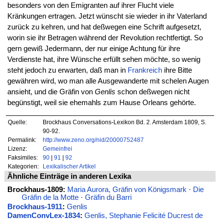
besonders von den Emigranten auf ihrer Flucht viele
Kränkungen ertragen. Jetzt wünscht sie wieder in ihr Vaterland
zurück zu kehren, und hat deßwegen eine Schrift aufgesetzt,
worin sie ihr Betragen während der Revolution rechtfertigt. So
gern gewiß Jedermann, der nur einige Achtung für ihre
Verdienste hat, ihre Wünsche erfüllt sehen möchte, so wenig
steht jedoch zu erwarten, daß man in
Frankreich
ihre Bitte
gewähren wird, wo man alle Ausgewanderte mit schelen Augen
ansieht, und die Gräfin von
Genlis
schon deßwegen nicht
begünstigt, weil sie ehemahls zum Hause Orleans gehörte.
Quelle:
Brockhaus Conversations-Lexikon Bd. 2. Amsterdam 1809, S.
90-92.
Permalink:
http://www.zeno.org/nid/20000752487
Lizenz:
Gemeinfrei
Faksimiles:
90
|
91
|
92
Kategorien:
Lexikalischer Artikel
Ähnliche Einträge in anderen Lexika
Brockhaus-1809:
Maria Aurora, Gräfin von Königsmark
·
Die
Gräfin de la Motte
·
Gräfin du Barri
Brockhaus-1911
:
Genlis
DamenConvLex-1834
:
Genlis, Stephanie Felicité Ducrest de