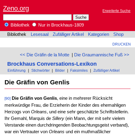
Zeno.org
Erweiterte Suche
Bibliothek
Nur in Brockhaus-1809
Bibliothek
Lesesaal
Zufälliger Artikel
Kategorien
Shop
DRUCKEN
<< Die Gräfin de la Motte
|
Die Graumannische Fuß >>
Brockhaus Conversations-Lexikon
Einführung
|
Stichwörter
|
Bilder
|
Faksimiles
|
Zufälliger Artikel
Die Gräfin von Genlis
Die Gräfin von Genlis
, eine in mehrerer Rücksicht
[90]
merkwürdige Frau, die Erzieherin der Kinder des ehemahligen
Herzogs von
Orleans
, und eine sehr geschätzte Schriftstellerin.
Ihr Gemahl, Marquis de
Sillery
(ein Mann, der mit sehr vielem
Verstande einen durchdringenden Beobachtungsgeist verband),
war ein Vertrauter von
Orleans
und ein muthmaßlicher