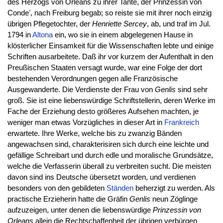
des Herzogs von Orleans zu ihrer Tante, der Prinzessin von
Condeʼ, nach Freiburg begab; so reiste sie mit ihrer noch einzig
übrigen Pflegetochter, der
Henriette Sercey
, ab, und traf im Jul.
1794 in
Altona
ein, wo sie in einem abgelegenen Hause in
klösterlicher Einsamkeit für die Wissenschaften lebte und einige
Schriften ausarbeitete. Daß ihr vor kurzem der Aufenthalt in den
Preußischen Staaten versagt wurde, war eine Folge der dort
bestehenden Verordnungen gegen alle Französische
Ausgewanderte. Die Verdienste der Frau von
Genlis
sind sehr
groß. Sie ist eine liebenswürdige Schriftstellerin, deren Werke im
Fache der Erziehung desto größeres Aufsehen machten, je
weniger man etwas Vorzügliches in dieser Art in
Frankreich
erwartete. Ihre Werke, welche bis zu zwanzig Bänden
angewachsen sind, charakterisiren sich durch eine leichte und
gefällige Schreibart und durch edle und moralische Grundsätze,
welche die Verfasserin überall zu verbreiten sucht. Die meisten
davon sind ins Deutsche übersetzt worden, und verdienen
besonders von den gebildeten
Ständen
beherzigt zu werden. Als
practische Erzieherin hatte die Gräfin
Genlis
neun Zöglinge
aufzuzeigen, unter denen die liebenswürdige
Prinzessin von
Orleans
allein die Rechtschaffenheit der übrigen verbürgen