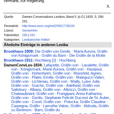
vermählt, zur Regierung.
X.
Quelle:
Damen Conversations Lexikon, Band 5. [o.O.] 1835, S. 290-
291.
Permalink:
http://www.zeno.org/nid/20001738240
Lizenz:
Gemeinfrei
Faksimiles:
290
|
291
Kategorien:
Lexikalischer Artikel
Ähnliche Einträge in anderen Lexika
Brockhaus-1809
:
Die Gräfin von Genlis
·
Maria Aurora, Gräfin
von Königsmark
·
Gräfin du Barri
·
Die Gräfin de la Motte
Brockhaus-1911
:
Hochberg [2]
·
Hochberg
DamenConvLex-1834:
Lafayette, Gräfin von
·
Lavalette, Gräfin
von
·
Königsmark, Marie Aurora, Gräfin von
·
Hautpoul,
Gräfin von
·
Hohenheim, Gräfin von
·
Mansfeld, Agnes,
Gräfin von
·
Plater, Emilie, Gräfin von
·
Maleguzzi-Valeri,
Gräfin von
·
Lichtenau, Gräfin von
·
Mailly, Luise Julie,
Gräfin von
·
Guiche, Gräfin von
·
Adelheid, Gräfin von
Salisbury
·
Albany, Gräfin von
·
Albrizzi, Gräfin von
·
Chateaubriant, Gräfin von
·
Frangipani, Anna Katharina,
Gräfin von
·
Genlis, Stephanie Felicité Ducrest de St. Aubin,
Gräfin von
·
Cosel, Gräfin von
·
Potocka, Gräfin Claudine
·
Carpegna, Gräfin
·
Lamothe Valois, Gräfin
·
Aldruda, Gräfin
zu Bertinoro
·
Barri, Gräfin du