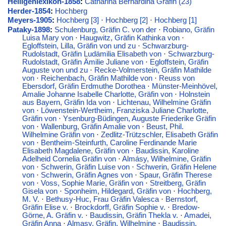
Heiligenlexikon-1858
:
Catharina Bernardina Gräfin (23)
Herder-1854
:
Hochberg
Meyers-1905
:
Hochberg [3]
·
Hochberg [2]
·
Hochberg [1]
Pataky-1898
:
Schulenburg, Gräfin C. von der
·
Robiano, Gräfin
Luisa Mary von
·
Haugwitz, Gräfin Kathinka von
·
Egloffstein, Lilla, Gräfin von und zu
·
Schwarzburg-
Rudolstadt, Gräfin Ludämilia Elisabeth von
·
Schwarzburg-
Rudolstadt, Gräfin Ämilie Juliane von
·
Egloffstein, Gräfin
Auguste von und zu
·
Recke-Volmerstein, Gräfin Mathilde
von
·
Reichenbach, Gräfin Mathilde von
·
Reuss von
Ebersdorf, Gräfin Erdmuthe Dorothea
·
Münster-Meinhövel,
Amalie Johanne Isabelle Charlotte, Gräfin von
·
Holnstein
aus Bayern, Gräfin Ida von
·
Lichtenau, Wilhelmine Gräfin
von
·
Löwenstein-Wertheim, Franziska Juliane Charlotte,
Gräfin von
·
Ysenburg-Büdingen, Auguste Friederike Gräfin
von
·
Wallenburg, Gräfin Amalie von
·
Beust, Phil.
Wilhelmine Gräfin von
·
Zedlitz-Trützschler, Elisabeth Gräfin
von
·
Bentheim-Steinfurth, Caroline Ferdinande Marie
Elisabeth Magdalene, Gräfin von
·
Baudissin, Karoline
Adelheid Cornelia Gräfin von
·
Almásy, Wilhelmine, Gräfin
von
·
Schwerin, Gräfin Luise von
·
Schwerin, Gräfin Helene
von
·
Schwerin, Gräfin Agnes von
·
Spaur, Gräfin Therese
von
·
Voss, Sophie Marie, Gräfin von
·
Streitberg, Gräfin
Gisela von
·
Sponheim, Hildegard, Gräfin von
·
Hochberg,
M. V.
·
Bethusy-Huc, Frau Gräfin Valesca
·
Bernstorf,
Gräfin Elise v.
·
Brockdorff, Gräfin Sophie v.
·
Bredow-
Görne, A. Gräfin v.
·
Baudissin, Gräfin Thekla v.
·
Amadei,
Gräfin Anna
·
Almasy, Gräfin, Wilhelmine
·
Baudissin,