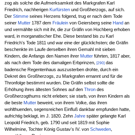
zog als solche die Aufmerksamkeit des Markgrafen Karl
Friedrich, nachherigen
Kurfürsten
und Großherzogs, auf sich.
Der
Stimme
seines Herzens folgend, trug er nach dem Tode
seiner
Mutter
1787 dem
Fräulein
von Geiersberg seine
Hand
an
und vermählte sich mit ihr, die zur Gräfin von Hochberg erhoben
ward, in morganatischer Ehe. Diese bestand bis zu Karl
Friedrich's Tode 1811 und war eine der glücklichsten; die Gräfin
beschenkte im Laufe derselben ihren Gemahl mit sieben
Kindern, die Anfangs den Namen ihrer
Mutter
führten, 1817 aber,
als nach dem Tode des damaligen Erbprinzen,
das
[290]
badensche Regentenhaus auszusterben drohte, durch ein
Dekret des Großherzogs, zu Markgrafen ernannt und für die
Thronfolge bestimmt wurden. Die Gräfin selbst sollte die
Erhöhung ihres ältesten Sohnes auf den
Thron
des
Großherzogthums nicht erleben; sie starb, von ihren Kindern als
die beste
Mutter
beweint, von ihrem Volke, das ihren
wohlthuenden, segensreichen Einfluß dankbar empfunden hatte,
aufrichtig beklagt, im J. 1820. Zehn
Jahre
später gelangte Karl
Leopold Friedrich, geb. 1790 und seit 1819 mit Sophie
Wilhelmine, Tochter König Gustav's IV. von
Schweden
,