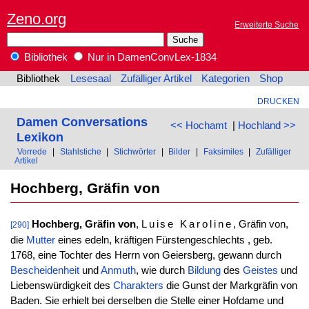
Zeno.org
Erweiterte Suche
Bibliothek
Nur in DamenConvLex-1834
Bibliothek
Lesesaal
Zufälliger Artikel
Kategorien
Shop
DRUCKEN
Damen Conversations
<< Hochamt
|
Hochland >>
Lexikon
Vorrede
|
Stahlstiche
|
Stichwörter
|
Bilder
|
Faksimiles
|
Zufälliger
Artikel
Hochberg, Gräfin von
Hochberg, Gräfin von
,
Luise Karoline
, Gräfin von,
[290]
die
Mutter
eines edeln, kräftigen Fürstengeschlechts , geb.
1768, eine Tochter des Herrn von Geiersberg, gewann durch
Bescheidenheit
und
Anmuth
, wie durch
Bildung
des
Geistes
und
Liebenswürdigkeit des
Charakters
die Gunst der Markgräfin von
Baden. Sie erhielt bei derselben die Stelle einer Hofdame und