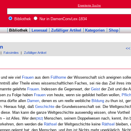
Erweiterte Suche
Bibliothek
Nur in DamenConvLex-1834
Bibliothek
Lesesaal
Zufälliger Artikel
Kategorien
Shop
on
<<
|
Faksimiles
|
Zufälliger Artikel
 und wie viel
Frauen
aus dem
Füllhorne
der Wissenschaft sich aneignen sollen
niß aller Theile eines wissenschaftlichen Faches, sei nie das Ziel ihres inte
nannte gelehrte
Frauen
. Indessen die Gegenwart, der
Geist
der Zeit und die 
iesen zu Folge haben
Frauen
von heute, wenn sie gebildet heißen wollen,
Pflic
ema dürfte allen
Damen
, denen es um reelle weibliche
Bildung
zu thun ist, ge
. Hieraus folgt, daß
Geschichte
die Grundwissenschaft sei. Die Weltgeschich
 diese. Man kann die ganze Weltgeschichte auswendig wissen, ohne Vortheil 
n – ist Alles. Wer den
Menschen, seinem Doppelwesen nach, kennt, ihn b
[362]
Verkehren, dem werden die
Räthsel
der Weltgeschichte keine
Räthsel
bleiben, 
ennen gelernt hat: den Menschen, und ihm ist Nichts mehr unerklärlich, Nich