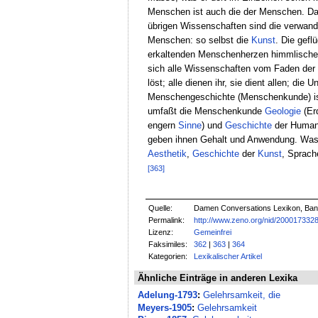
Menschen ist auch die der Menschen. D
übrigen Wissenschaften sind die verwan
Menschen: so selbst die
Kunst
. Die gefl
erkaltenden Menschenherzen himmlisch
sich alle Wissenschaften vom Faden der
löst; alle dienen ihr, sie dient allen; d
Menschengeschichte (Menschenkunde) ist
umfaßt die Menschenkunde
Geologie
(Er
engern
Sinne
) und
Geschichte
der Humani
geben ihnen Gehalt und Anwendung. Was 
Aesthetik
,
Geschichte
der
Kunst
, Sprac
[363]
Quelle:
Damen Conversations Lexikon, Band 
Permalink:
http://www.zeno.org/nid/200017332
Lizenz:
Gemeinfrei
Faksimiles:
362
|
363
|
364
Kategorien:
Lexikalischer Artikel
Ähnliche Einträge in anderen Lexika
Adelung-1793
:
Gelehrsamkeit, die
Meyers-1905
:
Gelehrsamkeit