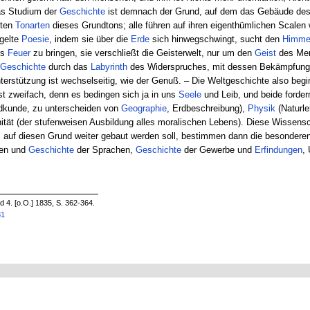
as Studium der
Geschichte
ist demnach der Grund, auf dem das Gebäude des 
dten
Tonarten
dieses Grundtons; alle führen auf ihren eigenthümlichen Scalen 
ügelte
Poesie
, indem sie über die
Erde
sich hinwegschwingt, sucht den
Himme
es
Feuer
zu bringen, sie verschließt die Geisterwelt, nur um den
Geist
des Men
Geschichte
durch das
Labyrinth
des Widerspruches, mit dessen Bekämpfung
ie Unterstützung ist wechselseitig, wie der Genuß. – Die Weltgeschichte also b
 zweifach, denn es bedingen sich ja in uns
Seele
und Leib, und beide forde
dkunde, zu unterscheiden von
Geographie
, Erdbeschreibung),
Physik
(Naturle
tät (der stufenweisen Ausbildung alles moralischen Lebens). Diese Wissensc
auf diesen Grund weiter gebaut werden soll, bestimmen dann die besonderen
hen und
Geschichte
der Sprachen,
Geschichte
der Gewerbe und
Erfindungen
,
4. [o.O.] 1835, S. 362-364.
81