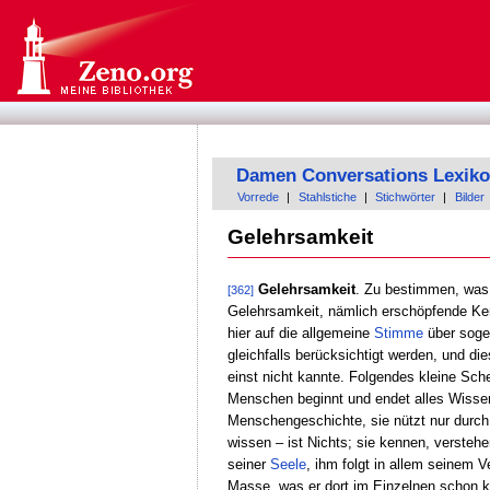
Damen Conversations Lexik
Vorrede
|
Stahlstiche
|
Stichwörter
|
Bilder
Gelehrsamkeit
Gelehrsamkeit
. Zu bestimmen, was
[362]
Gelehrsamkeit, nämlich erschöpfende Kennt
hier auf die allgemeine
Stimme
über soge
gleichfalls berücksichtigt werden, und d
einst nicht kannte. Folgendes kleine Sch
Menschen beginnt und endet alles Wissen
Menschengeschichte, sie nützt nur durch
wissen – ist Nichts; sie kennen, verstehe
seiner
Seele
, ihm folgt in allem seinem 
Masse, was er dort im Einzelnen schon k