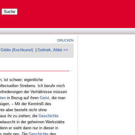
DRUCKEN
 Gélée (Kochkunst)
|
Gelinek, Abbé >>
, ist schwer; eigentliche
llectuellen Strebens. Ich berufe mich
Anforderungen der Verhältnisse müssen
hten
in Bezug auf ihren
Geist
, die man
nügen, – Mit der Kenntniß des
te aber besteht nicht ohne
aus ihr zu ziehen; die
Geschichte
elauscht in der geheimen Werkstätte
denn er sieht dann nur in dieser in
ts mehr neu. Die
Geschichte
des