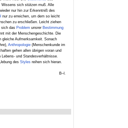
Wissens sich stützen muß. Alle
wieder nur hin zur Erkenntniß des
l
nur zu erreichen, um dem so leicht
schen zu erschließen. Leicht ziehen
 sich das
Problem
unsrer
Bestimmung
eginnt mit der Menschengeschichte. Die
rn gleiche Aufmerksamkeit. Sonach
hre),
Anthropologie
(Menschenkunde im
haften gehen allen übrigen voran und
 Lebens- und Standesverhältnisse.
 Uebung des
Styles
reihen sich hieran.
B–l.