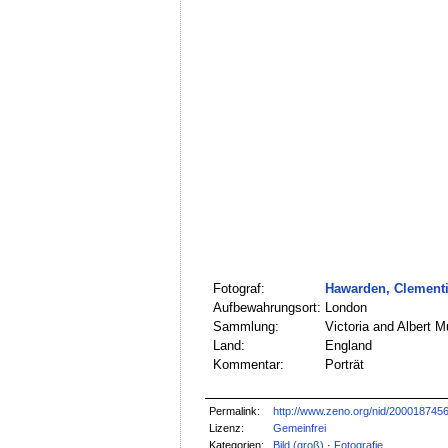
Fotograf:
Hawarden, Clement
Aufbewahrungsort:
London
Sammlung:
Victoria and Albert 
Land:
England
Kommentar:
Porträt
Permalink:
http://www.zeno.org/nid/200018745
Lizenz:
Gemeinfrei
Kategorien:
Bild (groß)
·
Fotografie