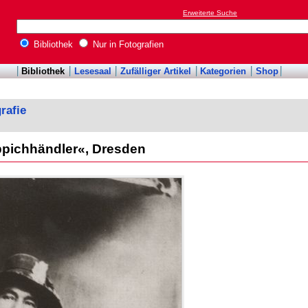
Erweiterte Suche
Bibliothek
Nur in Fotografien
Bibliothek
Lesesaal
Zufälliger Artikel
Kategorien
Shop
rafie
ppichhändler«, Dresden