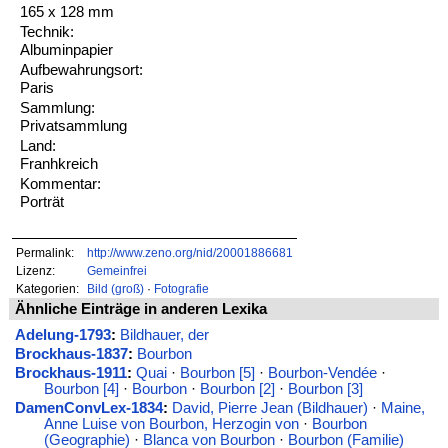
165 x 128 mm
Technik:
Albuminpapier
Aufbewahrungsort:
Paris
Sammlung:
Privatsammlung
Land:
Franhkreich
Kommentar:
Porträt
Permalink:
http://www.zeno.org/nid/20001886681
Lizenz:
Gemeinfrei
Kategorien:
Bild (groß)
·
Fotografie
Ähnliche Einträge in anderen Lexika
Adelung-1793
:
Bildhauer, der
Brockhaus-1837
:
Bourbon
Brockhaus-1911
:
Quai
·
Bourbon [5]
·
Bourbon-Vendée
·
Bourbon [4]
·
Bourbon
·
Bourbon [2]
·
Bourbon [3]
DamenConvLex-1834
:
David, Pierre Jean (Bildhauer)
·
Maine,
Anne Luise von Bourbon, Herzogin von
·
Bourbon
(Geographie)
·
Blanca von Bourbon
·
Bourbon (Familie)