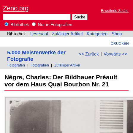
Zeno.org
Erweiterte Suche
Bibliothek
Nur in Fotografien
Bibliothek
Lesesaal
Zufälliger Artikel
Kategorien
Shop
DRUCKEN
5.000 Meisterwerke der
<< Zurück
|
Vorwärts >>
Fotografie
Fotografen
|
Fotografien
|
Zufälliger Artikel
Nègre, Charles: Der Bildhauer Préault
vor dem Haus Quai Bourbon Nr. 21