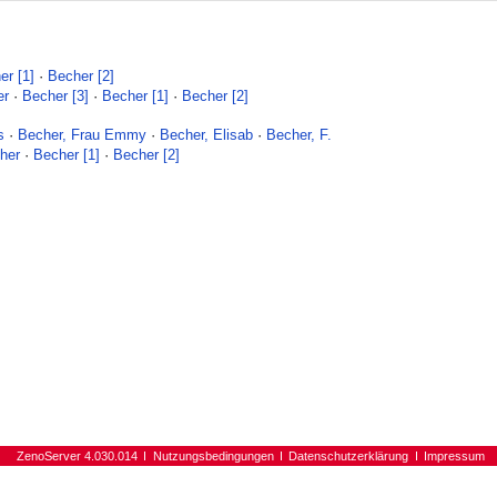
er [1]
·
Becher [2]
er
·
Becher [3]
·
Becher [1]
·
Becher [2]
s
·
Becher, Frau Emmy
·
Becher, Elisab
·
Becher, F.
her
·
Becher [1]
·
Becher [2]
ZenoServer 4.030.014
Nutzungsbedingungen
Datenschutzerklärung
Impressum