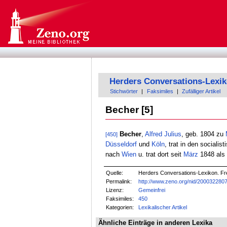
Herders Conversations-Lexi
Stichwörter
|
Faksimiles
|
Zufälliger Artikel
Becher [5]
Becher
,
Alfred
Julius
, geb. 1804 zu
[450]
Düsseldorf
und
Köln
, trat in den sociali
nach
Wien
u. trat dort seit
März
1848 als 
Quelle:
Herders Conversations-Lexikon. Fre
Permalink:
http://www.zeno.org/nid/200032280
Lizenz:
Gemeinfrei
Faksimiles:
450
Kategorien:
Lexikalischer Artikel
Ähnliche Einträge in anderen Lexika