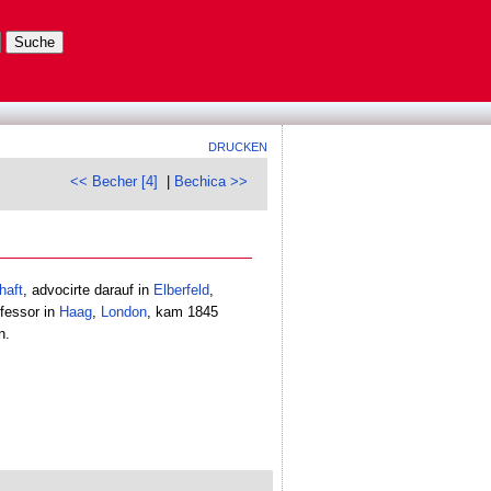
DRUCKEN
<< Becher [4]
|
Bechica >>
haft
, advocirte darauf in
Elberfeld
,
fessor in
Haag
,
London
, kam 1845
n.