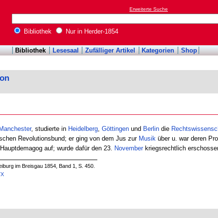
Erweiterte Suche
Bibliothek
Nur in Herder-1854
Bibliothek
Lesesaal
Zufälliger Artikel
Kategorien
Shop
kon
Manchester
, studierte in
Heidelberg
,
Göttingen
und
Berlin
die
Rechtswissensc
stischen Revolutionsbund; er ging von dem Jus zur
Musik
über u. war deren Pro
Hauptdemagog auf; wurde dafür den 23.
November
kriegsrechtlich erschosse
iburg im Breisgau 1854, Band 1, S. 450.
7X