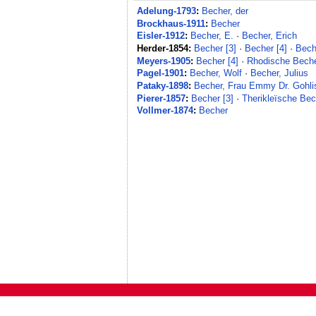
Adelung-1793
:
Becher, der
Brockhaus-1911
:
Becher
Eisler-1912
:
Becher, E.
·
Becher, Erich
Herder-1854:
Becher [3]
·
Becher [4]
·
Bech
Meyers-1905
:
Becher [4]
·
Rhodische Bech
Pagel-1901
:
Becher, Wolf
·
Becher, Julius
Pataky-1898
:
Becher, Frau Emmy Dr. Gohli
Pierer-1857
:
Becher [3]
·
Therikleïsche Bec
Vollmer-1874
:
Becher