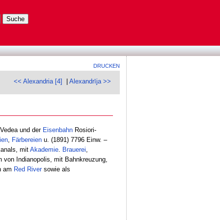
DRUCKEN
<< Alexandria [4]
|
Alexandrīja >>
 Vedea und der
Eisenbahn
Rosiori-
ien
,
Färbereien
u. (1891) 7796 Einw. –
anals, mit
Akademie
.
Brauerei
,
ch von Indianopolis, mit Bahnkreuzung,
on am
Red River
sowie als