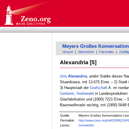
Meyers Großes Konversation
Vorwort
|
Stichwörter
|
Faksimiles
|
Zufällig
Alexandria [5]
Alexandria
, andre Städte dieses Na
[305]
Stuardioasa, mit 13,675 Einw. – 2) Stadt 
3) Hauptstadt der
Grafschaft
A. im norda
Gerberei
,
Seehandel
in Landesprodukten u
Glasfabrikation und (1900) 7221 Einw. – 5
Baumwollmarkt wichtig, mit (1900) 5648 
Quelle:
Meyers Großes Konversations-Lexik
Permalink:
http://www.zeno.org/nid/200062104
Lizenz:
Gemeinfrei