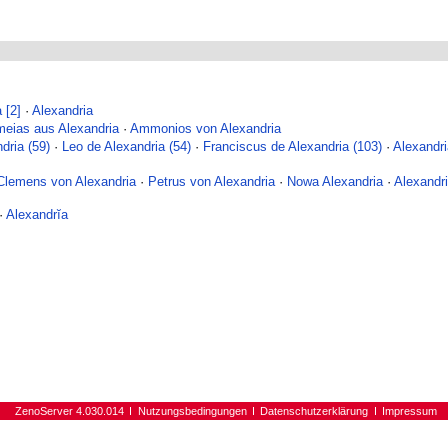
 [2]
·
Alexandria
meias aus Alexandria
·
Ammonios von Alexandria
dria (59)
·
Leo de Alexandria (54)
·
Franciscus de Alexandria (103)
·
Alexandr
Clemens von Alexandria
·
Petrus von Alexandria
·
Nowa Alexandria
·
Alexandri
·
Alexandrĭa
ZenoServer 4.030.014
Nutzungsbedingungen
Datenschutzerklärung
Impressum