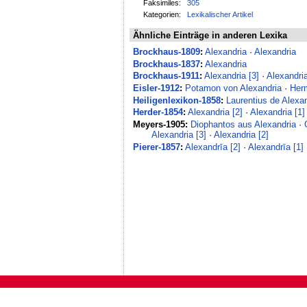
Faksimiles:
305
Kategorien:
Lexikalischer Artikel
Ähnliche Einträge in anderen Lexika
Brockhaus-1809
:
Alexandria
·
Alexandria
Brockhaus-1837
:
Alexandria
Brockhaus-1911
:
Alexandria [3]
·
Alexandria
Eisler-1912
:
Potamon von Alexandria
·
Her
Heiligenlexikon-1858
:
Laurentius de Alexan
Herder-1854
:
Alexandria [2]
·
Alexandria [1]
Meyers-1905:
Diophantos aus Alexandria
·
Alexandria [3]
·
Alexandria [2]
Pierer-1857
:
Alexandrīa [2]
·
Alexandrīa [1]