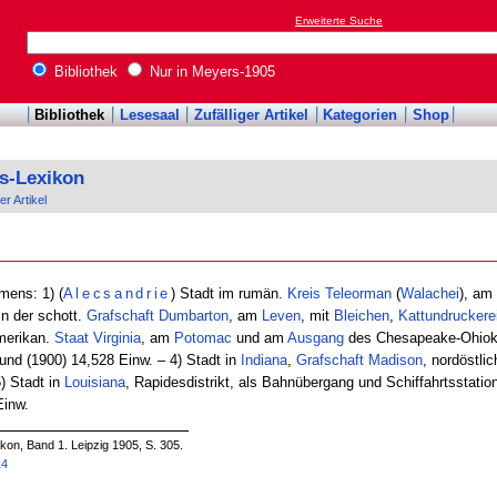
Erweiterte Suche
Bibliothek
Nur in Meyers-1905
Bibliothek
Lesesaal
Zufälliger Artikel
Kategorien
Shop
s-Lexikon
er Artikel
mens: 1) (
Alecsandrie
) Stadt im rumän.
Kreis
Teleorman
(
Walachei
), am
in der schott.
Grafschaft
Dumbarton
, am
Leven
, mit
Bleichen
,
Kattundruckere
merikan.
Staat
Virginia
, am
Potomac
und am
Ausgang
des Chesapeake-Ohiok
nd (1900) 14,528 Einw. – 4) Stadt in
Indiana
,
Grafschaft
Madison
, nordöstli
) Stadt in
Louisiana
, Rapidesdistrikt, als Bahnübergang und Schiffahrtsstati
Einw.
on, Band 1. Leipzig 1905, S. 305.
14