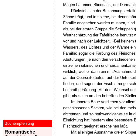
Magen hat einen Blindsack, der Darmanfa
Rücksichtlich der Bezahnung zerfalle
Zähne trägt, und in solche, bei denen säm
Familie angesehen werden müssen, sind 
als bei der ersten Gruppe die Schuppen gr
Werthschätzung der Tafelfische benutzt wi
vor und nach der Laichzeit. »Bei keinem
Wassers, des Lichtes und der Wärme eine
Familie; sogar die Färbung des Fleisches,
Abstufungen, je nach den verschiedenen A
einzelnen sibirischen und nordamerikan
wirklich, weil er dann ein mit Ausnahme 
auf der Oberseite tiefes, auf der Unterse
finden, und sagen, der Fisch strenge sic
hochrothe Färbung. Mit dem Wechsel der 
gibt, als seien an den betreffenden Stell
Im inneren Baue verdienen vor allem
geschlossenen Säcken, wie bei den meist
abtrennen und so nothwendigerweise in d
Einrichtung hat insofern eine besondere B
Buchempfehlung
Fischzucht geeignet erscheinen läßt.
Romantische
Mit alleiniger Ausnahme dreier Sipp