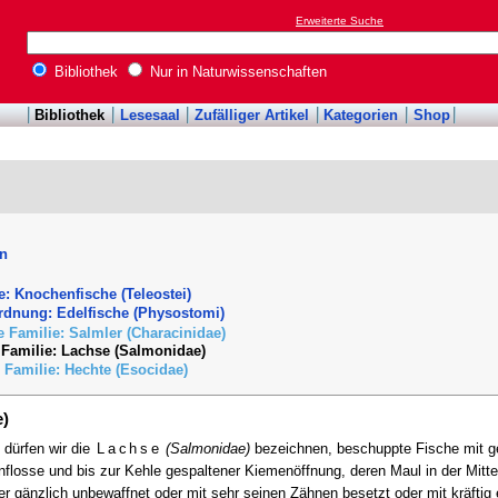
Erweiterte Suche
Bibliothek
Nur in Naturwissenschaften
Bibliothek
Lesesaal
Zufälliger Artikel
Kategorien
Shop
en
e: Knochenfische (Teleostei)
rdnung: Edelfische (Physostomi)
e Familie: Salmler (Characinidae)
e Familie: Lachse (Salmonidae)
e Familie: Hechte (Esocidae)
e)
dürfen wir die
Lachse
(Salmonidae)
bezeichnen, beschuppte Fische mit ge
enflosse und bis zur Kehle gespaltener Kiemenöffnung, deren Maul in der Mit
 gänzlich unbewaffnet oder mit sehr seinen Zähnen besetzt oder mit kräftig 