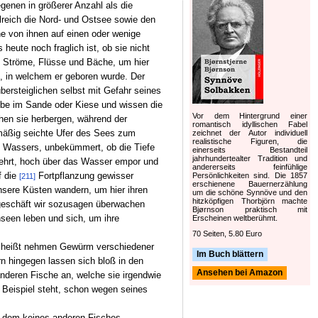
genen in größerer Anzahl als die
lreich die Nord- und Ostsee sowie den
he von ihnen auf einen oder wenige
eute noch fraglich ist, ob sie nicht
ie Ströme, Flüsse und Bäche, um hier
k, in welchem er geboren wurde. Der
bersteiglichen selbst mit Gefahr seines
ube im Sande oder Kiese und wissen die
Vor dem Hintergrund einer
chen sie herbergen, während der
romantisch idyllischen Fabel
lmäßig seichte Ufer des Sees zum
zeichnet der Autor individuell
realistische Figuren, die
s Wassers, unbekümmert, ob die Tiefe
einerseits Bestandteil
jahrhundertealter Tradition und
ekehrt, hoch über das Wasser empor und
andererseits feinfühlige
f die
Fortpflanzung gewisser
Persönlichkeiten sind. Die 1857
[211]
erschienene Bauernerzählung
sere Küsten wandern, um hier ihren
um die schöne Synnöve und den
hitzköpfigen Thorbjörn machte
sgeschäft wir sozusagen überwachen
Bjørnson praktisch mit
nseen leben und sich, um ihre
Erscheinen weltberühmt.
70 Seiten, 5.80 Euro
as heißt nehmen Gewürm verschiedener
Im Buch blättern
rn hingegen lassen sich bloß in den
Ansehen bei Amazon
nderen Fische an, welche sie irgendwie
m Beispiel steht, schon wegen seines
n dem keines anderen Fisches