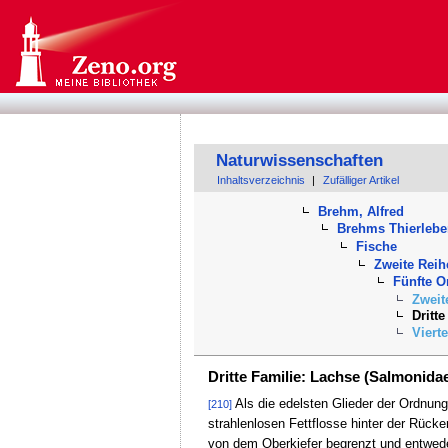
Naturwissenschaften
Inhaltsverzeichnis
|
Zufälliger Artikel
Brehm, Alfred
Brehms Thierleb
Fische
Zweite Reih
Fünfte O
Zweit
Dritt
Viert
Dritte Familie: Lachse (Salmonida
Als die edelsten Glieder der Ordnung 
[210]
strahlenlosen Fettflosse hinter der Rück
von dem Oberkiefer begrenzt und entweder