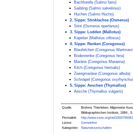
Bachforelle (Salmo fario)
Saibling (Salmo salvelinus)
Huchen (Salmo Hucho)
2. Sippe: Stinklachse (Osmerus)
Stint (Osmerus eperlanus)
3. Sippe: Lodden (Mallotus)
Kapelan (Mallotus villosus)
4. Sippe: Renken (Coregonus)
Blaufelchen (Coregonus Wartmann
Bodenrenke (Coregonus fera)
Maräne (Coregonus Maraena)
Kilch (Coregonus hiemalis)
Zwergmaräne (Coregonus albula)
Schnäpel (Coregonus oxyrhynchu
5. Sippe: Aeschen (Thymallus)
Aesche (Thymallus vulgaris)
Quelle:
Brehms Thierleben. Allgemeine Kunde
Bibliographischen Instituts, 1884., S
Permalink:
http://www.zeno.org/nid/200079606
Lizenz:
Gemeinfrei
Kategorien:
Naturwissenschaften