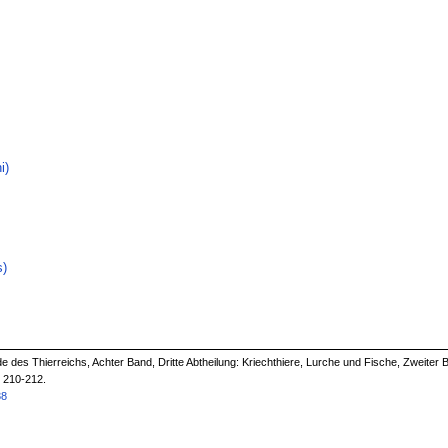
i)
s)
 des Thierreichs, Achter Band, Dritte Abtheilung: Kriechthiere, Lurche und Fische, Zweiter B
. 210-212.
38