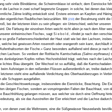
ng sehr viele Blinddärme; die Schwimmblase ist einfach; dem Eierstocke feh
n die Lachse in zwei scharf begrenzte Gruppen: in solche, bei denen das klei
mtliche Zähne kräftig entwickelt sind. Erstere erinnern an Karpfen und Häring
den eigentlichen Raubfischen beizuzählen. Mit
der Bezahnung steht die 
[210]
oß, bei der letzteren klein zu sein pflegen: ein Unterschied, welcher unsere
rd. Die Färbung der einzelnen Arten weicht nicht allein je nach dem Alter we
 unserer einheimischen Fische«, sagt
Siebold
, »findet je nach den versch
 so große Farbenverschiedenheit der Haut statt wie bei den Lachsen, insbes
 welche bei gewissen Arten rosenroth oder orangeroth sein kann, durchläuft in
ufenthaltsorten der Fische.« Ganz besonders auffallend wird diese je nach 
ischen Lachsen. So verdient der Rothlachs Kamtschatkas
(Salmo erythraeus)
s
des dunkelgrünen Kopfes rothes Hochzeitskleid trägt, welches nach der Laichze
ite lichtes Blau übergeht. Der Wechsel ist so auffällig, daß die Kamtschadale
h beim Aufsteigen in den reißenden Flüssen außerordentlich an, treibe dadurc
letzteren steht eine auffallende Verdichtung des Oberhautüberzuges in Verb
en alle Schuppen ausgefallen.
 die Geschlechtswerkzeuge, insbesondere die Eierstöcke, Beachtung. Die Eier
en übrigen Fischen, sondern an vorspringenden Falten der Bauchhaut, von de
ie Bauchhöhlung gelangen müssen, aus welcher sie durch eine Oeffnung hinte
edeutung, als sie das Ausstreifen der Eier erleichtert und die Lachse dadurch
en, von denen zwei die Weltmeere, eine die Süßgewässer Neuseelands bevölke