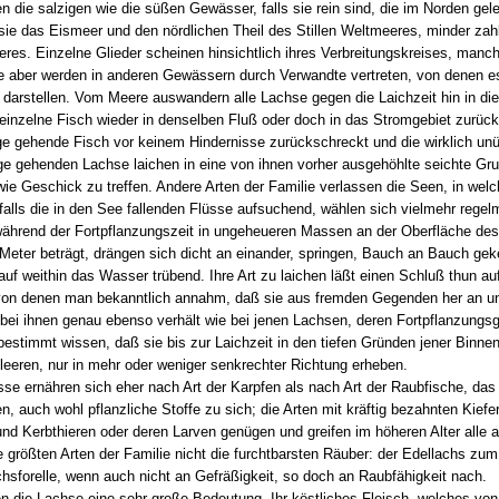
 die salzigen wie die süßen Gewässer, falls sie rein sind, die im Norden gele
 sie das Eismeer und den nördlichen Theil des Stillen Weltmeeres, minder zah
eres. Einzelne Glieder scheinen hinsichtlich ihres Verbreitungskreises, manc
 aber werden in anderen Gewässern durch Verwandte vertreten, von denen es h
en darstellen. Vom Meere auswandern alle Lachse gegen die Laichzeit hin in d
r einzelne Fisch wieder in denselben Fluß oder doch in das Stromgebiet zurüc
rge gehende Fisch vor keinem Hindernisse zurückschreckt und die wirklich unü
ge gehenden Lachse laichen in eine von ihnen vorher ausgehöhlte seichte Gr
ie Geschick zu treffen. Andere Arten der Familie verlassen die Seen, in wel
alls die in den See fallenden Flüsse aufsuchend, wählen sich vielmehr rege
während der Fortpflanzungszeit in ungeheueren Massen an der Oberfläche de
 Meter beträgt, drängen sich dicht an einander, springen, Bauch an Bauch g
auf weithin das Wasser trübend. Ihre Art zu laichen läßt einen Schluß thun au
 von denen man bekanntlich annahm, daß sie aus fremden Gegenden her an un
bei ihnen genau ebenso verhält wie bei jenen Lachsen, deren Fortpflanzung
stimmt wissen, daß sie bis zur Laichzeit in den tiefen Gründen jener Binne
eeren, nur in mehr oder weniger senkrechter Richtung erheben.
se ernähren sich eher nach Art der Karpfen als nach Art der Raubfische, d
 auch wohl pflanzliche Stoffe zu sich; die Arten mit kräftig bezahnten Kiefe
d Kerbthieren oder deren Larven genügen und greifen im höheren Alter alle a
e größten Arten der Familie nicht die furchtbarsten Räuber: der Edellachs zu
sforelle, wenn auch nicht an Gefräßigkeit, so doch an Raubfähigkeit nach.
n die Lachse eine sehr große Bedeutung. Ihr köstliches Fleisch, welches vo