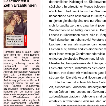
Geschichten II.
der nördlichen Halbkugel an. Sie bewohnen
Zehn Erzählungen
südlichen. In erfreulicher Menge beleben
nördlichen Theil des Atlantischen Weltme
benachbarte Seen beschränkt zu sein; sie
mit jenen gleichartig sind und nur Abart
sich fortzupflanzen, und zwar kehrt jede
Wandertrieb ist so heftig, daß der zu Be
Lebens zu überwinden sucht. Alle zu Ber
Wahl derselben mit ebensoviel Verstand w
Laichzeit nur ausnahmsweise, dann ebenf
Laichen aus; andere endlich erscheinen 
Romantik! Das ist auch – aber
unter ihnen wenige Centimeter oder viele
eben nicht nur – eine Epoche.
Wenn wir heute etwas
entleeren gleichzeitig Roggen und Milch, 
romantisch finden oder
Meerfische, beispielsweise der Häringe,
nennen, schwingt darin die
Sehnsucht und die
Laich abzusetzen, während es sich doch 
Leidenschaft der jungen
Autoren, die seit dem Ausklang
können, von denen wir mindestens ganz be
des 18. Jahrhundert ihre
strotzenden Eierstöcke und Hoden zu entl
Gefühlswelt gegen die von der
Aufklärung geforderte Vernunft
Die Lachse mit schwächlichem Gebis
verteidigt haben. So sind vor
200 Jahren wundervolle
Art, Schnecken, Muscheln und dergleichen,
Erzählungen entstanden. Sie
ersten Jahren ihres Lebens mit Gewürm un
handeln von der Suche nach
einer verlorengegangenen Welt
zu bewältigen glauben. Uebrigens sind di
des Wunderbaren, sind
melancholisch oder mythisch
erheblich schwächeren Gebisses, der Lach
oder märchenhaft, jedenfalls
Für den menschlichen Haushalt habe
aber romantisch - damals wie