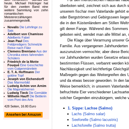
heute. Michael Holzinger hat
überboten wird, zeichnet sich aus durch 
für den zweiten Band eine
weitere Sammlung von zehn
unserem fischar men Vaterlande gehört es
romantischen
oder Bergströmen und Gebirgsseen liegen
Meistererzählungen
zusammengestellt.
die in den Küstenländern am Stillen Wel
Novalis
Die Lehrlinge zu
gilt deren Fange. Während des Sommers fä
Sais
geboten wird, wendet man alle Mittel an
Adelbert von Chamisso
Adelberts Fabel
Die Klage über Verarmung unserer Ge
Jean Paul
Des
Feldpredigers Schmelzle
Familie. Aus vergangenen Jahrhunderten
Reise nach Flätz
auszunutzen vermochte; aber diese Beric
Clemens Brentano
Aus der
Chronika eines fahrenden
vor Jahrhunderten wurden Gesetze erlass
Schülers
Friedrich de la Motte
bestimmten Flüssen, verbannt werden kö
Fouqué
Eine Geschichte
Nachlässigkeit und leichtfertige Gleichgü
vom Galgenmännlein
E. T. A. Hoffmann
Der
Maßregeln gegen das Weitergreifen des Ue
goldne Topf
Joseph von Eichendorff
und da etwas besser geworden. In den lan
Das Marmorbild
Weise bemerklich; in unserem Vaterland
Ludwig Achim von Arnim
Die Majoratsherren
befruchtete Eier verschiedener Lachsarte
Ludwig Tieck
Die Gemälde
Wilhelm Hauff
Die Bettlerin
solcher Gegenden einzubürgern, welche vo
vom Pont des Arts
428 Seiten, 16.80 Euro
1. Sippe: Lachse (Salmo)
Lachs (Salmo salar)
Ansehen bei Amazon
Seeforelle (Salmo lacustris)
Lachsforelle (Salmo trutta)