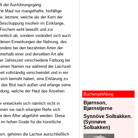
lt der Ausführungsgang.
ne Maul nur mangelhafte, hinfällige
e; letztere, welche als der Kern der
Beschuppung insofern im Einklange,
n Fischern wohl bewußt und zur
sentlich ab, sondern verändert sich auch
iedenen Einwirkungen der Nahrung, des
ondere bei den bezahnten Arten der
nerhalb einer und derselben Art alle
der Jahreszeit verschiedene Färbung bei
einen Namen nur während der Laichzeit
it vollständig verschwindet und in ein
n sich bemüht haben, eine Erklärung zu
h das Blut nach außen und erlange seine
indung, welche der Haut das Ansehen
Buchempfehlung
Bjørnson,
 entwickeln sich nämlich nicht in
Bjørnstjerne
nen sie nach erlangter Reife sich
r dem After abgeführt werden. Diese
Synnöve Solbakken.
(Synnøve
 im hohen Grade für die künstliche
Solbakken)
rn, gehören die Lachse ausschließlich