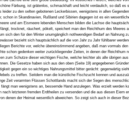
schöne Färbung, ist grätenlos, schmackhaft und leicht verdaulich, so daß es 
 leider zu den selten gebotenen Leckerbissen, wenigstens in allen Gegenden
; schon in Skandinavien, Rußland und Sibirien dagegen ist es ein wesentlich
tmeere und am Eismeere lebenden Menschen bilden die Lachse die hauptsächlic
ngt, trocknet, räuchert, pökelt, speichert man den Reichthum des Meeres auf
, um sich den für den Winter unumgänglich nothwendigen Bedarf an Nahrung z
wässer bezieht sich hauptsächlich auf die von Jahr zu Jahr fühlbarer werden
 liegen Berichte vor, welche übereinstimmend angeben, daß man vormals den
hte schon gedenken weiter zurückliegender Zeiten, in denen der Reichthum no
en zum Schutze dieser wichtigen Fische, welche leichter als alle übrigen a
nnen. Die Gesetze haben sich aus den oben (Seite 19) angegebenen Gründen
ltigkeit gegen ein so wichtiges Nahrungsmittel bitter gerächt: gegenwärtig si
bels zu treffen. Seitdem man die künstliche Fischzucht kennen und auszuübe
ge Zeit verarmten Flüssen Schottlands macht sich der Segen des menschlichen
e fängt man wenigstens an, bessernde Hand anzulegen. Was erzielt werden k
n nach letzteren fremden Erdtheilen zu versenden und die aus diesen Eiern e
n denen der Heimat wesentlich abweichen. So zeigt sich auch in dieser Bezie