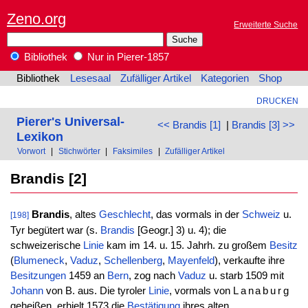
Zeno.org
Erweiterte Suche
Bibliothek
Nur in Pierer-1857
Bibliothek
Lesesaal
Zufälliger Artikel
Kategorien
Shop
DRUCKEN
Pierer's Universal-
<< Brandis [1]
|
Brandis [3] >>
Lexikon
Vorwort
|
Stichwörter
|
Faksimiles
|
Zufälliger Artikel
Brandis [2]
Brandis
, altes
Geschlecht
, das vormals in der
Schweiz
u.
[198]
Tyr begütert war (s.
Brandis
[Geogr.] 3) u. 4); die
schweizerische
Linie
kam im 14. u. 15. Jahrh. zu großem
Besitz
(
Blumeneck
,
Vaduz
,
Schellenberg
,
Mayenfeld
), verkaufte ihre
Besitzungen
1459 an
Bern
, zog nach
Vaduz
u. starb 1509 mit
Johann
von B. aus. Die tyroler
Linie
, vormals von
Lanaburg
geheißen, erhielt 1573 die
Bestätigung
ihres alten