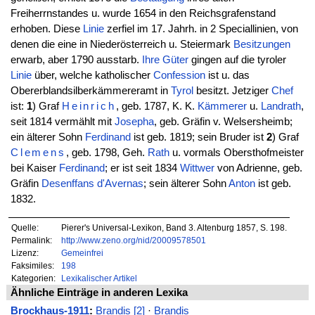
Freiherrnstandes u. wurde 1654 in den Reichsgrafenstand
erhoben. Diese
Linie
zerfiel im 17. Jahrh. in 2 Speciallinien, von
denen die eine in Niederösterreich u. Steiermark
Besitzungen
erwarb, aber 1790 ausstarb.
Ihre
Güter
gingen auf die tyroler
Linie
über, welche katholischer
Confession
ist u. das
Obererblandsilberkämmereramt in
Tyrol
besitzt. Jetziger
Chef
ist:
1
) Graf
Heinrich
, geb. 1787, K. K.
Kämmerer
u.
Landrath
,
seit 1814 vermählt mit
Josepha
, geb. Gräfin v. Welsersheimb;
ein älterer Sohn
Ferdinand
ist geb. 1819; sein Bruder ist
2
) Graf
Clemens
, geb. 1798, Geh.
Rath
u. vormals Obersthofmeister
bei Kaiser
Ferdinand
; er ist seit 1834
Wittwer
von Adrienne, geb.
Gräfin
Desenffans d'Avernas
; sein älterer Sohn
Anton
ist geb.
1832.
Quelle:
Pierer's Universal-Lexikon, Band 3. Altenburg 1857, S. 198.
Permalink:
http://www.zeno.org/nid/20009578501
Lizenz:
Gemeinfrei
Faksimiles:
198
Kategorien:
Lexikalischer Artikel
Ähnliche Einträge in anderen Lexika
Brockhaus-1911
:
Brandis [2]
·
Brandis