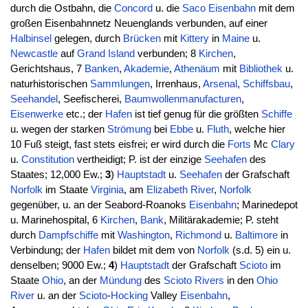
durch die Ostbahn, die
Concord
u. die
Saco
Eisenbahn
mit dem
großen Eisenbahnnetz Neuenglands verbunden, auf einer
Halbinsel
gelegen, durch
Brücken
mit
Kittery
in
Maine
u.
Newcastle
auf
Grand Island
verbunden; 8
Kirchen
,
Gerichtshaus, 7
Banken
,
Akademie
,
Athenäum
mit
Bibliothek
u.
naturhistorischen
Sammlungen
, Irrenhaus,
Arsenal
,
Schiffsbau
,
Seehandel
, Seefischerei,
Baumwollenmanufacturen
,
Eisenwerke
etc.; der
Hafen
ist tief genug für die größten
Schiffe
u. wegen der starken
Strömung
bei
Ebbe
u.
Fluth
, welche hier
10 Fuß steigt, fast stets eisfrei; er wird durch die
Forts
Mc
Clary
u.
Constitution
vertheidigt; P. ist der einzige
Seehafen
des
Staates; 12,000 Ew.;
3
)
Hauptstadt
u.
Seehafen
der Grafschaft
Norfolk
im Staate
Virginia
, am
Elizabeth
River
,
Norfolk
gegenüber, u. an der Seabord-Roanoks
Eisenbahn
; Marinedepot
u. Marinehospital, 6
Kirchen
,
Bank
, Militärakademie; P. steht
durch
Dampfschiffe
mit
Washington
,
Richmond
u.
Baltimore
in
Verbindung; der
Hafen
bildet mit dem von
Norfolk
(s.d. 5) ein u.
denselben; 9000 Ew.;
4
)
Hauptstadt
der Grafschaft
Scioto
im
Staate
Ohio
, an der
Mündung
des
Scioto
Rivers
in den
Ohio
River
u. an der
Scioto
-
Hocking
Valley
Eisenbahn
,