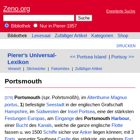
Zeno.org
Erweiterte Suche
Bibliothek
Nur in Pierer-1857
Bibliothek
Lesesaal
Zufälliger Artikel
Kategorien
Shop
DRUCKEN
Pierer's Universal-
<< Portsea Island
|
Portsoy >>
Lexikon
Vorwort
|
Stichwörter
|
Faksimiles
|
Zufälliger Artikel
Portsmouth
Portsmouth
(spr. Pohrtsmößh), im
Alterthume
Magnus
[376]
portus
,
1
) befestigte
Seestadt
in der englischen Grafschaft
Hampshire
, im
Südwesten
der
Insel
Portsea
, eine der stärksten
Festungen
Europas
, am
Eingange
des
Portsmouth
Harbour
,
einer
Bucht
des
Kanals
, welche die ganze englische
Flotte
fassen u. wo 1500
Schiffe
sicher vor
Anker
liegen können; mit 3
Forts
, worunter Southsea
Castle
das stärkste, ein anderes
Fort