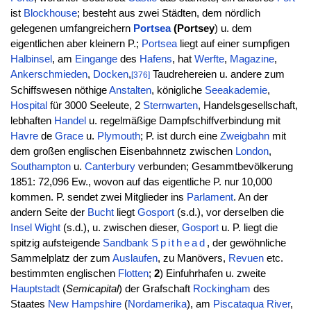
ist
Blockhouse
; besteht aus zwei Städten, dem nördlich
gelegenen umfangreichern
Portsea
(Portsey
) u. dem
eigentlichen aber kleinern P.;
Portsea
liegt auf einer sumpfigen
Halbinsel
, am
Eingange
des
Hafens
, hat
Werfte
,
Magazine
,
Ankerschmieden
,
Docken
,
Taudrehereien u. andere zum
[376]
Schiffswesen nöthige
Anstalten
, königliche
Seeakademie
,
Hospital
für 3000 Seeleute, 2
Sternwarten
, Handelsgesellschaft,
lebhaften
Handel
u. regelmäßige Dampfschiffverbindung mit
Havre
de
Grace
u.
Plymouth
; P. ist durch eine
Zweigbahn
mit
dem großen englischen Eisenbahnnetz zwischen
London
,
Southampton
u.
Canterbury
verbunden; Gesammtbevölkerung
1851: 72,096 Ew., wovon auf das eigentliche P. nur 10,000
kommen. P. sendet zwei Mitglieder ins
Parlament
. An der
andern Seite der
Bucht
liegt
Gosport
(s.d.), vor derselben die
Insel
Wight
(s.d.), u. zwischen dieser,
Gosport
u. P. liegt die
spitzig aufsteigende
Sandbank
Spithead
, der gewöhnliche
Sammelplatz der zum
Auslaufen
, zu Manövers,
Revuen
etc.
bestimmten englischen
Flotten
;
2
) Einfuhrhafen u. zweite
Hauptstadt
(
Semicapital
) der Grafschaft
Rockingham
des
Staates
New Hampshire
(
Nordamerika
), am
Piscataqua River
,