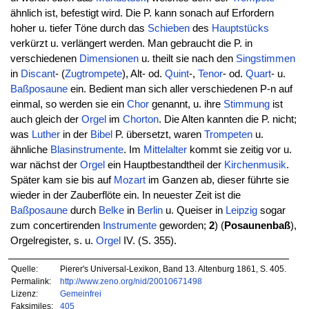
ähnlich ist, befestigt wird. Die P. kann sonach auf Erfordern
hoher u. tiefer Töne durch das
Schieben
des
Hauptstücks
verkürzt u. verlängert werden. Man gebraucht die P. in
verschiedenen
Dimensionen
u. theilt sie nach den
Singstimmen
in
Discant
- (
Zugtrompete
), Alt- od.
Quint
-,
Tenor
- od.
Quart
- u.
Baßposaune
ein. Bedient man sich aller verschiedenen P-n auf
einmal, so werden sie ein
Chor
genannt, u. ihre
Stimmung
ist
auch gleich der
Orgel
im
Chorton
. Die Alten kannten die P. nicht;
was
Luther
in der
Bibel
P. übersetzt, waren
Trompeten
u.
ähnliche
Blasinstrumente
. Im
Mittelalter
kommt sie zeitig vor u.
war nächst der
Orgel
ein Hauptbestandtheil der
Kirchenmusik
.
Später kam sie bis auf
Mozart
im Ganzen ab, dieser führte sie
wieder in der Zauberflöte ein. In neuester Zeit ist die
Baßposaune
durch
Belke
in
Berlin
u. Queiser in
Leipzig
sogar
zum concertirenden
Instrumente
geworden;
2
) (
Posaunenbaß
),
Orgelregister, s. u.
Orgel
IV. (S. 355).
Quelle:
Pierer's Universal-Lexikon, Band 13. Altenburg 1861, S. 405.
Permalink:
http://www.zeno.org/nid/20010671498
Lizenz:
Gemeinfrei
Faksimiles:
405