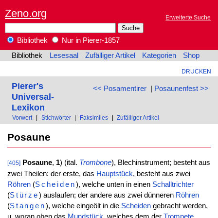
Zeno.org
Erweiterte Suche
Bibliothek
Nur in Pierer-1857
Bibliothek
Lesesaal
Zufälliger Artikel
Kategorien
Shop
DRUCKEN
Pierer's
<< Posamentirer
|
Posaunenfest >>
Universal-
Lexikon
Vorwort
|
Stichwörter
|
Faksimiles
|
Zufälliger Artikel
Posaune
Posaune
,
1
) (ital.
Trombone
), Blechinstrument; besteht aus
[405]
zwei Theilen: der erste, das
Hauptstück
, besteht aus zwei
Röhren
(
Scheiden
), welche unten in einen
Schalltrichter
(
Stürze
) auslaufen; der andere aus zwei dünneren
Röhren
(
Stangen
), welche eingeölt in die
Scheiden
gebracht werden,
u. woran oben das
Mundstück
, welches dem der
Trompete