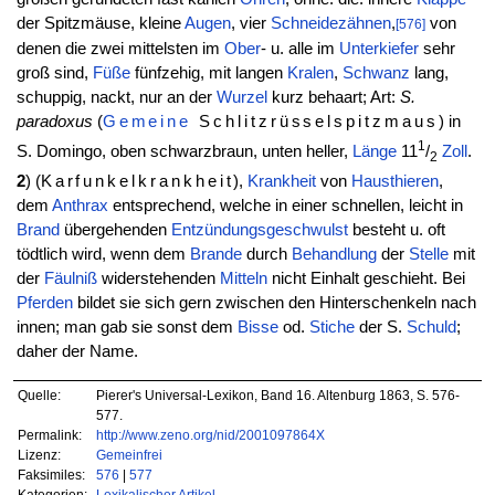
der Spitzmäuse, kleine
Augen
, vier
Schneidezähnen
,
von
[576]
denen die zwei mittelsten im
Ober
- u. alle im
Unterkiefer
sehr
groß sind,
Füße
fünfzehig, mit langen
Kralen
,
Schwanz
lang,
schuppig, nackt, nur an der
Wurzel
kurz behaart; Art:
S.
paradoxus
(
Gemeine
Schlitzrüsselspitzmaus
) in
1
S. Domingo, oben schwarzbraun, unten heller,
Länge
11
/
Zoll
.
2
2
) (
Karfunkelkrankheit
),
Krankheit
von
Hausthieren
,
dem
Anthrax
entsprechend, welche in einer schnellen, leicht in
Brand
übergehenden
Entzündungsgeschwulst
besteht u. oft
tödtlich wird, wenn dem
Brande
durch
Behandlung
der
Stelle
mit
der
Fäulniß
widerstehenden
Mitteln
nicht Einhalt geschieht. Bei
Pferden
bildet sie sich gern zwischen den Hinterschenkeln nach
innen; man gab sie sonst dem
Bisse
od.
Stiche
der S.
Schuld
;
daher der Name.
Quelle:
Pierer's Universal-Lexikon, Band 16. Altenburg 1863, S. 576-
577.
Permalink:
http://www.zeno.org/nid/2001097864X
Lizenz:
Gemeinfrei
Faksimiles:
576
|
577
Kategorien:
Lexikalischer Artikel