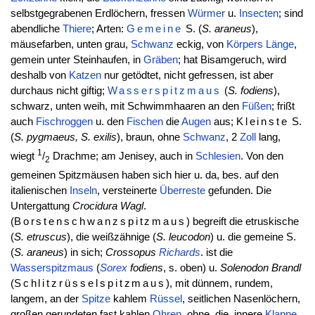
selbstgegrabenen Erdlöchern, fressen
Würmer
u.
Insecten
; sind
abendliche
Thiere
; Arten:
Gemeine
S. (
S. araneus
),
mäusefarben, unten grau,
Schwanz
eckig, von
Körpers
Länge
,
gemein unter Steinhaufen, in
Gräben
; hat Bisamgeruch, wird
deshalb von
Katzen
nur getödtet, nicht gefressen, ist aber
durchaus nicht giftig;
Wasserspitzmaus
(
S. fodiens
),
schwarz, unten weih, mit Schwimmhaaren an den
Füßen
; frißt
auch
Fischroggen
u. den
Fischen
die
Augen
aus;
Kleinste
S.
(
S. pygmaeus, S. exilis
), braun, ohne
Schwanz
, 2
Zoll
lang,
1
wiegt
/
Drachme; am Jenisey, auch in
Schlesien
. Von den
2
gemeinen Spitzmäusen haben sich hier u. da, bes. auf den
italienischen
Inseln
, versteinerte
Überreste
gefunden. Die
Untergattung
Crocidura
Wagl
.
(
Borstenschwanzspitzmaus
) begreift die etruskische
(
S. etruscus
), die weißzähnige (
S. leucodon
) u. die gemeine S.
(
S. araneus
) in sich;
Crossopus
Richards
. ist die
Wasserspitzmaus
(
Sorex
fodiens
, s. oben) u.
Solenodon
Brandl
(
Schlitzrüsselspitzmaus
), mit dünnem, rundem,
langem, an der
Spitze
kahlem
Rüssel
, seitlichen Nasenlöchern,
großen gerundeten fast kahlen
Ohren
, ohne. die. innere
Klappe