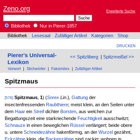
Zeno.org
Erweiterte Suche
Bibliothek
Nur in Pierer-1857
Bibliothek
Lesesaal
Zufälliger Artikel
Kategorien
Shop
DRUCKEN
Pierer's Universal-
<< Spitzliberg
|
Spitzmeißel >>
Lexikon
Vorwort
|
Stichwörter
|
Faksimiles
|
Zufälliger Artikel
Spitzmaus
Spitzmaus
,
1
) (
Sorex
Lin
.),
Gattung
der
[576]
insectenfressenden
Raubthiere
; meist klein, an den Seiten unter
dem
Haar
ein
Streif
dichter
Borsten
, aus welchen zur
Begattungszeit eine starkriechende
Feuchtigkeit
ausschwitzt;
Schnauze
in einen beweglichen
Rüssel
verlängert; beide obere
u. untere
Schneidezähne
hakenförmig, an der
Wurzel
gezähnt,
Eckzähne
klein, die
Backenzähne
sind zackig; wohnen in