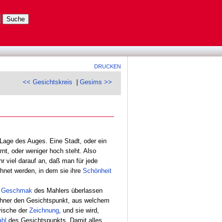
DRUCKEN
<< Gesichtskreis
|
Gesims >>
 Lage des Auges. Eine Stadt, oder ein
nt, oder weniger hoch steht. Also
r viel darauf an, daß man für jede
net werden, in dem sie ihre
Schönheit
m
Geschmak
des Mahlers überlassen
chner den Gesichtspunkt, aus welchem
vische der
Zeichnung
, und sie wird,
hl
des Gesichtspunkts. Damit alles,