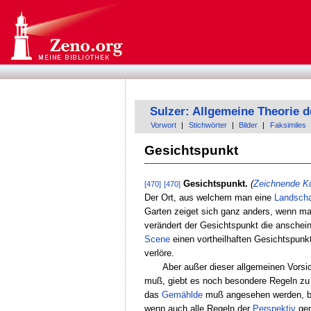
Sulzer: Allgemeine Theorie 
Vorwort
|
Stichwörter
|
Bilder
|
Faksimiles
Gesichtspunkt
Gesichtspunkt.
(
Zeichnende K
[470]
[470]
Der Ort, aus welchem man eine
Landscha
Garten zeiget sich ganz anders, wenn man
verändert der Gesichtspunkt die anschei
Scene
einen vortheilhaften Gesichtspun
verlöre.
Aber außer dieser allgemeinen Vorsic
muß, giebt es noch besondere Regeln zu
das
Gemählde
muß angesehen werden, b
wenn auch alle Regeln der
Perspektiv
gen