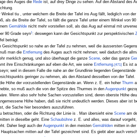
 Lage des Auges die
Rede
ist, auf drey Dinge zu sehen. Auf den Abstand des
ichtung.
nkel tiu , unter welchem die Breite der Tafel ins Aug fällt, lediglich von de
ß, als die Breite der Tafel, so fällt die ganze Tafel unter einem Winkel von
einem
Gemählde
nicht mehr vorstellen soll, als das Aug auf einmal mit unver
1
ber 90 Grade seyn
: deswegen kann der Gesichtspunkt zur perspektivischen
fel beträgt.
en Gesichtspunkt so nahe an der Tafel zu nehmen, weil die äussersten Gegen
r muß man die
Entfernung
des Auges auch nicht nehmen; weil dadurch die allmä
mehr merklich genug, und also überhaupt die ganze
Scene
, oder das ganze
Ge
t ihre Einschränkungen auf eben die Art, wie seine
Entfernung
.
Es ist a
[471]
eyn; weil in diesem Falle die nahe an der Grundlinie liegenden Gegenstände ni
esichtspunkts geringer zu nehmen, als den Abstand desselben von der Tafel.
ie Höhe der vorzustellenden Gegenstände an. Wenn z. E. ein hoher
Thurm
a
hebte, so muß auch die von der Spitze des Thurmes in den
Augenpunkt
gezoge
re. Wenn also sehr hohe Sachen vorzustellen sind, deren oberste Höhe deutl
angemessene Höhe haben, daß sie nicht undeutlich werden. Dieses aber ist b
ist, die Sache hier besonders auszuführen.
u betrachten, oder die Richtung der Linie is . Man übersieht eine
Scene
am de
itten in dieselbe geht. Eine
Schaubühne
z. E. und alles, was darauf vorgeht,
ht. Daher liegt auch der
Augenpunkt
in den meisten
Gemählden
mitten in der
 Hauptsachen mitten auf der Tafel gezeichnet sind. Es giebt aber auch versc