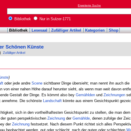
Erweiterte Suche
Bibliothek
Nur in Sulzer-1771
Bibliothek
Lesesaal
Zufälliger Artikel
Kategorien
Shop
der Schönen Künste
|
Zufälliger Artikel
ünste
)
ft
oder jede andre
Scene
sichtbarer Dinge übersieht; man nennt ihn auch die
 von einer nahen Höhe darauf herunter sieht, als wenn man weit davon entfer
nende Gestalt der Dinge. Es kömmt also bey
Gemählden
und
Zeichnungen
seh
kt annehme. Die schönste
Landschaft
könnte aus einem Gesichtspunkt gezeich
htigkeit, sich in den vortheilhaftesten Gesichtspunkt zu stellen, die man de
 der guten perspektivischen
Zeichnung
der
Gemählde
, denen zufolge der Zei
ey der
Zeichnung
festsetzet. Nach diesem Punkt richtet sich alles Perspekti
au beobachtet werden, gut oder schlecht, nach der guten oder schlechten
Wa