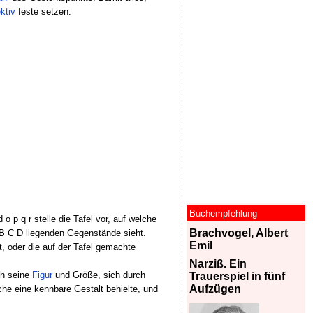
ktiv
feste setzen.
Buchempfehlung
 p q r stelle die Tafel vor, auf welche
Brachvogel, Albert
A B C D liegenden Gegenstände sieht.
Emil
t, oder die auf der Tafel gemachte
Narziß. Ein
ch seine
Figur
und Größe, sich durch
Trauerspiel in fünf
Aufzügen
he eine kennbare Gestalt behielte, und