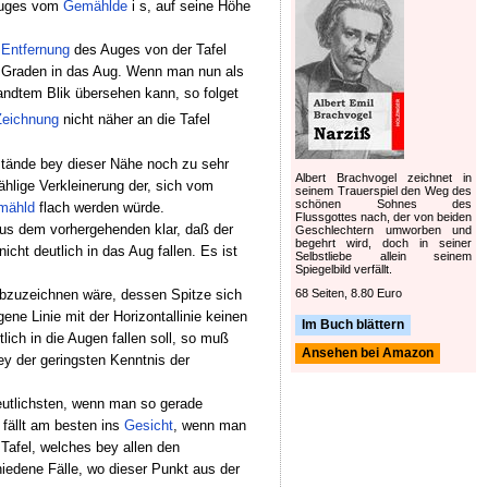
 Auges vom
Gemählde
i s, auf seine Höhe
r
Entfernung
des Auges von der Tafel
 90 Graden in das Aug. Wenn man nun als
wandtem Blik übersehen kann, so folget
Zeichnung
nicht näher an die Tafel
stände bey dieser Nähe noch zu sehr
Albert Brachvogel zeichnet in
hlige Verkleinerung der, sich vom
seinem Trauerspiel den Weg des
schönen Sohnes des
mähld
flach werden würde.
Flussgottes nach, der von beiden
us dem vorhergehenden klar, daß der
Geschlechtern umworben und
begehrt wird, doch in seiner
cht deutlich in das Aug fallen. Es ist
Selbstliebe allein seinem
Spiegelbild verfällt.
bzuzeichnen wäre, dessen Spitze sich
68 Seiten, 8.80 Euro
ne Linie mit der Horizontallinie keinen
Im Buch blättern
ich in die Augen fallen soll, so muß
Ansehen bei Amazon
ey der geringsten Kenntnis der
utlichsten, wenn man so gerade
 fällt am besten ins
Gesicht
, wenn man
 Tafel, welches bey allen den
hiedene Fälle, wo dieser Punkt aus der