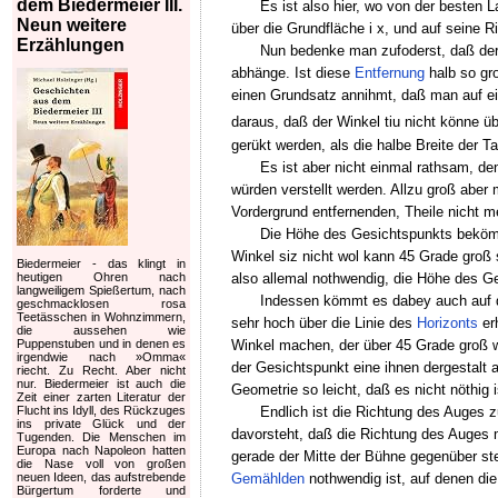
dem Biedermeier III.
Es ist also hier, wo von der besten
Neun weitere
über die Grundfläche i x, und auf seine R
Erzählungen
Nun bedenke man zufoderst, daß der Wi
abhänge. Ist diese
Entfernung
halb so gro
einen Grundsatz annihmt, daß man auf 
daraus, daß der Winkel tiu nicht könne ü
gerükt werden, als die halbe Breite der Ta
Es ist aber nicht einmal rathsam, d
würden verstellt werden. Allzu groß abe
Vordergrund entfernenden, Theile nicht 
Die Höhe des Gesichtspunkts bekömm
Winkel siz nicht wol kann 45 Grade groß s
Biedermeier - das klingt in
also allemal nothwendig, die Höhe des G
heutigen Ohren nach
langweiligem Spießertum, nach
Indessen kömmt es dabey auch auf d
geschmacklosen rosa
Teetässchen in Wohnzimmern,
sehr hoch über die Linie des
Horizonts
er
die aussehen wie
Winkel machen, der über 45 Grade groß wä
Puppenstuben und in denen es
irgendwie nach »Omma«
der Gesichtspunkt eine ihnen dergestalt 
riecht. Zu Recht. Aber nicht
nur. Biedermeier ist auch die
Geometrie so leicht, daß es nicht nöthig 
Zeit einer zarten Literatur der
Endlich ist die Richtung des Auges z
Flucht ins Idyll, des Rückzuges
ins private Glück und der
davorsteht, daß die Richtung des Auges m
Tugenden. Die Menschen im
Europa nach Napoleon hatten
gerade der Mitte der Bühne gegenüber ste
die Nase voll von großen
Gemählden
nothwendig ist, auf denen die
neuen Ideen, das aufstrebende
Bürgertum forderte und