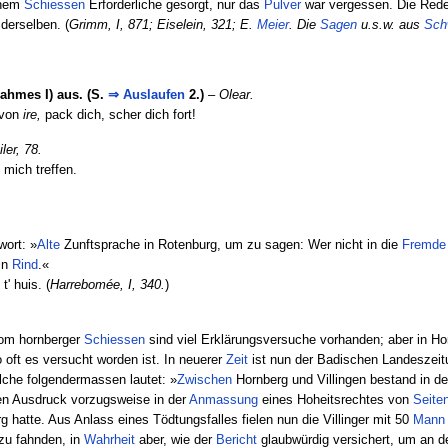
einem
Schiessen
Erforderliche gesorgt, nur das
Pulver
war vergessen. Die Rede
 derselben. (
Grimm, I, 871;
Eiselein, 321;
E.
Meier
. Die
Sagen
u.s.w. aus
Sch
lahmes I) aus. (S.
⇒
Auslaufen
2.)
–
Olear.
von
ire,
pack dich, scher dich fort!
ler, 78.
 mich treffen.
wort: »
Alte
Zunftsprache in Rotenburg, um zu sagen: Wer nicht in die
Fremde
in
Rind
.«
t' huis. (
Harrebomée, I, 340.
)
vom hornberger
Schiessen
sind viel Erklärungsversuche vorhanden; aber in Ho
 oft es versucht worden ist. In neuerer
Zeit
ist nun der Badischen Landeszeitu
che folgendermassen lautet: »
Zwischen
Hornberg und Villingen bestand in d
ren Ausdruck vorzugsweise in der
Anmassung
eines Hoheitsrechtes von
Seite
hatte. Aus Anlass eines Tödtungsfalles fielen nun die Villinger mit 50
Mann
zu fahnden, in
Wahrheit
aber, wie der
Bericht
glaubwürdig versichert, um an 