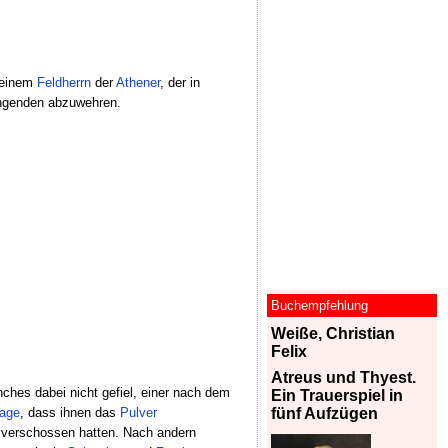
 einem
Feldherrn
der
Athener
, der in
ingenden abzuwehren.
Buchempfehlung
Weiße, Christian
Felix
Atreus und Thyest.
nches dabei nicht gefiel, einer nach dem
Ein Trauerspiel in
age
, dass ihnen das
Pulver
fünf Aufzügen
verschossen hatten. Nach andern