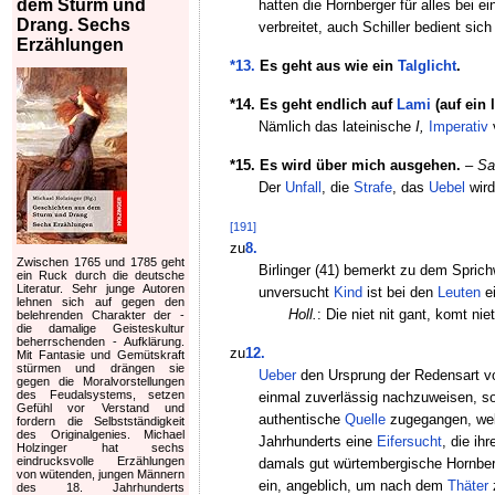
dem Sturm und
hatten die Hornberger für alles bei 
Drang. Sechs
verbreitet, auch Schiller bedient sich
Erzählungen
*13.
Es geht aus wie ein
Talglicht
.
*14. Es geht endlich auf
Lami
(auf ein 
Nämlich das lateinische
I,
Imperativ
*15. Es wird über mich ausgehen.
–
Sai
Der
Unfall
, die
Strafe
, das
Uebel
wird
[191]
zu
8.
Zwischen 1765 und 1785 geht
Birlinger (41) bemerkt zu dem Sprich
ein Ruck durch die deutsche
Literatur. Sehr junge Autoren
unversucht
Kind
ist bei den
Leuten
e
lehnen sich auf gegen den
Holl.
: Die niet nit gant, komt niet 
belehrenden Charakter der -
die damalige Geisteskultur
beherrschenden - Aufklärung.
zu
12.
Mit Fantasie und Gemütskraft
stürmen und drängen sie
Ueber
den Ursprung der Redensart 
gegen die Moralvorstellungen
des Feudalsystems, setzen
einmal zuverlässig nachzuweisen, so
Gefühl vor Verstand und
authentische
Quelle
zugegangen, wel
fordern die Selbstständigkeit
des Originalgenies. Michael
Jahrhunderts eine
Eifersucht
, die ih
Holzinger hat sechs
eindrucksvolle Erzählungen
damals gut würtembergische Hornberg 
von wütenden, jungen Männern
ein, angeblich, um nach dem
Thäter
des 18. Jahrhunderts