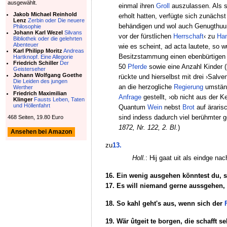
ausgewählt.
einmal ihren
Groll
auszulassen. Als si
Jakob Michael Reinhold
erholt hatten, verfügte sich zunäch
Lenz
Zerbin oder Die neuere
behändigen und wol auch Genugthuu
Philosophie
Johann Karl Wezel
Silvans
vor der fürstlichen
Herrschaft
‹ zu
Ha
Bibliothek oder die gelehrten
Abenteuer
wie es scheint, ad acta lautete, so
Karl Philipp Moritz
Andreas
Besitzstammung einen ebenbürtigen 
Hartknopf. Eine Allegorie
Friedrich Schiller
Der
50
Pferde
sowie eine Anzahl Kinder 
Geisterseher
Johann Wolfgang Goethe
rückte und hierselbst mit drei ›Sal
Die Leiden des jungen
an die herzogliche
Regierung
umständ
Werther
Friedrich Maximilian
Anfrage
gestellt, ›ob nicht aus der K
Klinger
Fausts Leben, Taten
und Höllenfahrt
Quantum
Wein
nebst
Brot
auf ärari
sind indess dadurch viel berühmter g
468 Seiten, 19.80 Euro
1872, Nr. 122, 2. Bl.
)
Ansehen bei Amazon
zu
13.
Holl.
: Hij gaat uit als eindge nac
16. Ein wenig ausgehen könntest du, 
17. Es will niemand gerne aussgehen,
18. So kahl geht's aus, wenn sich der
19. Wär ûtgeit te borgen, die schafft s