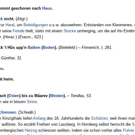
ommt geschoren nach
Haus
.
ck
nicht.
(
Altgr.
)
 zur
Hand
, um
Beleidigungen
u.s.w. abzuwehren. Entstanden von Kleomenes,
r seine
Feinde
hielt, stets mit einem
Stocke
umherging, um die auf ihn Eindr
. (
Horaz.
) (
Erasm., 623.
)
ck 't Hûs upp'n
Balken
(
Boden
).
(
Bielefeld.
) –
Firmenich, I, 281.
–
Günther, 31.
us
.
ät heim.
ach (
Osten
) bis zu Máarev (
Westen
).
–
Tendlau, 53.
tem wie in bösem
Sinne
.
chiessen
.
(
Schwäb.
)
 Kinzigthale liefen
Anfang
des 18. Jahrhunderts die
Schützen
, weil ihnen ma
 auflöste. So erzählt Freiherr von Lassberg. In Hornberg selbst herrscht die
S
rtembergischen
Herzog
schiessen wollten, indem sie schon vorher alles
Pulver