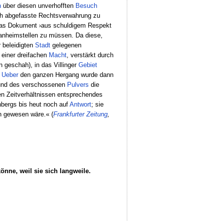
n
über diesen unverhofften
Besuch
ich abgefasste Rechtsverwahrung zu
as Dokument ›aus schuldigem Respekt
nheimstellen zu müssen. Da diese,
 beleidigten
Stadt
gelegenen
 einer dreifachen
Macht
, verstärkt durch
 geschah), in das Villinger
Gebiet
.
Ueber
den ganzen Hergang wurde dann
nd des verschossenen
Pulvers
die
en Zeitverhältnissen entsprechendes
bergs bis heut noch auf
Antwort
; sie
 gewesen wäre.« (
Frankfurter
Zeitung
,
önne, weil sie sich langweile.