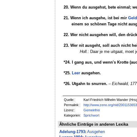
20. Wenn du ausgehst, bete einmal; we
21. Wenn ich ausgehe, ist bei mir
Geld
einem so schönen Tage nicht aus
22. Wer nicht ausgehen will, den drüc
23. Wer nit ausgeht, soll auch nicht 
Holl.
: Daar je me uitgaat, moet 
*24. I gang aus, und wenn's Krotte (a
*25.
Leer
ausgehen.
*26. Utgahn to snurren.
–
Eichwald, 177
Quelle:
Karl Friedrich Wilhelm Wander (Hrs
Permalink:
http://www.zeno.org/nid/200115365
Lizenz:
Gemeinfrei
Kategorien:
Sprichwort
Ähnliche Einträge in anderen Lexika
Adelung-1793
:
Ausgehen