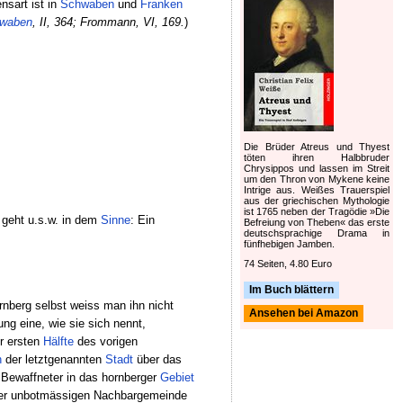
nsart ist in
Schwaben
und
Franken
waben
, II, 364;
Frommann, VI, 169.
)
Die Brüder Atreus und Thyest
töten ihren Halbbruder
Chrysippos und lassen im Streit
um den Thron von Mykene keine
Intrige aus. Weißes Trauerspiel
aus der griechischen Mythologie
ist 1765 neben der Tragödie »Die
geht u.s.w. in dem
Sinne
: Ein
Befreiung von Theben« das erste
deutschsprachige Drama in
fünfhebigen Jamben.
74 Seiten, 4.80 Euro
Im Buch blättern
rnberg selbst weiss man ihn nicht
Ansehen bei Amazon
ng eine, wie sie sich nennt,
er ersten
Hälfte
des vorigen
n
der letztgenannten
Stadt
über das
Bewaffneter in das hornberger
Gebiet
der unbotmässigen Nachbargemeinde