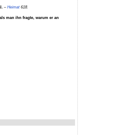
l.
–
Heimat
618.
 als man ihn fragte, warum er an