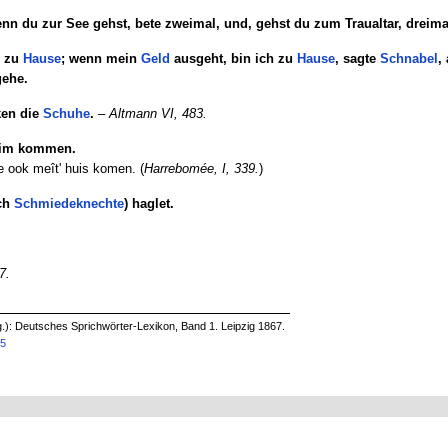
nn du zur See gehst, bete zweimal, und, gehst du zum Traualtar, dreima
zu
Hause
; wenn mein
Geld
ausgeht, bin ich zu
Hause
, sagte
Schnabel
,
gehe.
ken die
Schuhe
.
–
Altmann VI, 483.
heim kommen.
je ook meît' huis komen. (
Harrebomée, I, 339.
)
uch
Schmiedeknechte
) haglet.
7.
g.): Deutsches Sprichwörter-Lexikon, Band 1. Leipzig 1867.
35