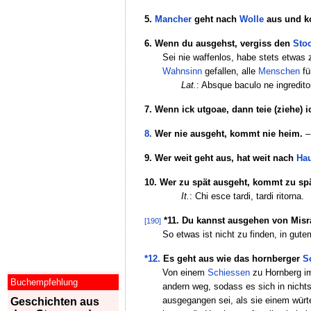
5.
Mancher
geht nach
Wolle
aus und k
6. Wenn du ausgehst, vergiss den
Sto
Sei nie waffenlos, habe stets etwas
Wahnsinn
gefallen, alle
Menschen
fü
Lat.
: Absque baculo ne ingreditor
7. Wenn ick utgoae, dann teie (ziehe) i
8.
Wer nie ausgeht, kommt nie heim.
9. Wer weit geht aus, hat weit nach
Ha
10. Wer zu spät ausgeht, kommt zu sp
It.
: Chi esce tardi, tardi ritorna.
*11. Du kannst ausgehen von Misr
[190]
So etwas ist nicht zu finden, in gu
*12.
Es geht aus wie das hornberger
S
Von einem
Schiessen
zu Hornberg im
Buchempfehlung
andern weg, sodass es sich in nichts
ausgegangen sei, als sie einem wü
Geschichten aus