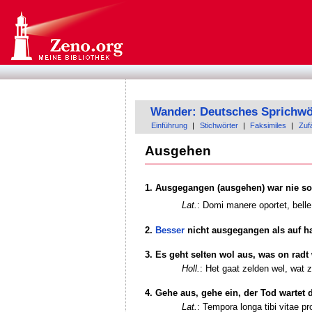
Wander: Deutsches Sprichwö
Einführung
|
Stichwörter
|
Faksimiles
|
Zufä
Ausgehen
1. Ausgegangen (ausgehen) war nie so 
Lat.
: Domi manere oportet, belle
2.
Besser
nicht ausgegangen als auf h
3. Es geht selten wol aus, was on radt
Holl.
: Het gaat zelden wel, wat 
4. Gehe aus, gehe ein, der Tod wartet 
Lat.
: Tempora longa tibi vitae p