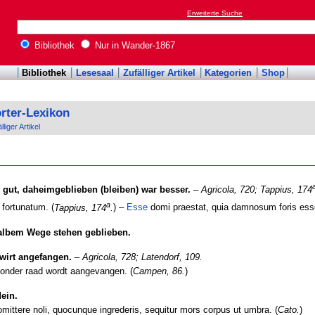
Erweiterte Suche
Bibliothek
Nur in Wander-1867
Bibliothek
Lesesaal
Zufälliger Artikel
Kategorien
Shop
rter-Lexikon
lliger Artikel
gut, daheimgeblieben (bleiben) war besser.
–
Agricola, 720;
Tappius, 174
a
 fortunatum. (
Tappius, 174
.
) –
Esse
domi praestat, quia damnosum foris esse
albem Wege stehen geblieben.
 wirt angefangen.
–
Agricola, 728;
Latendorf, 109.
zonder raad wordt aangevangen. (
Campen, 86.
)
dein.
romittere noli, quocunque ingrederis, sequitur mors corpus ut umbra. (
Cato.
)