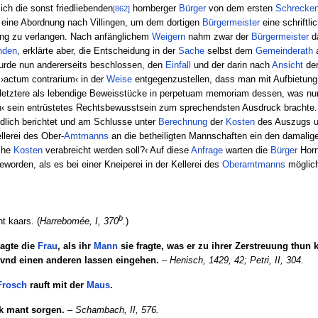
ch die sonst friedliebenden
hornberger
Bürger
von dem ersten
Schrecke
[862]
st eine Abordnung nach Villingen, um dem dortigen
Bürgermeister
eine schriftl
ng zu verlangen. Nach anfänglichem
Weigern
nahm zwar der
Bürgermeister
d
nden
, erklärte aber, die Entscheidung in der
Sache
selbst dem
Gemeinderath
a
 wurde nun andererseits beschlossen, den
Einfall
und der darin nach
Ansicht
der
›actum contrarium‹ in der
Weise
entgegenzustellen, dass man mit Aufbietung
(letztere als lebendige Beweisstücke in perpetuam memoriam dessen, was nun
ven‹ sein entrüstetes Rechtsbewusstsein zum sprechendsten Ausdruck brachte
lich berichtet und am Schlusse unter
Berechnung
der
Kosten
des Auszugs u
ellerei des Ober-
Amtmanns
an die betheiligten Mannschaften ein den damalig
sche
Kosten
verabreicht werden soll?‹ Auf diese
Anfrage
warten die
Bürger
Horn
eworden, als es bei einer Kneiperei in der Kellerei des
Oberamtmanns
möglich
b
ht kaars. (
Harrebomée, I, 370
.
)
sagte die
Frau
, als ihr
Mann
sie fragte, was er zu ihrer Zerstreuung thun k
 vnd einen anderen lassen eingehen.
–
Henisch, 1429, 42;
Petri, II, 304.
Frosch
rauft mit der
Maus
.
ek mant sorgen.
–
Schambach, II, 576.