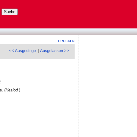
DRUCKEN
<< Ausgedinge
|
Ausgelassen >>
a
.
. (
Hesiod.
)