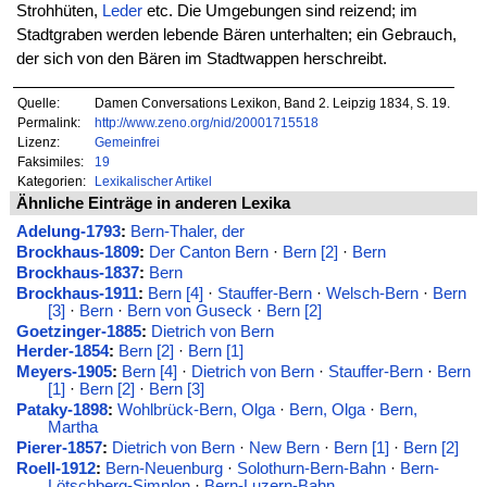
Strohhüten,
Leder
etc. Die Umgebungen sind reizend; im
Stadtgraben werden lebende Bären unterhalten; ein Gebrauch,
der sich von den Bären im Stadtwappen herschreibt.
Quelle:
Damen Conversations Lexikon, Band 2. Leipzig 1834, S. 19.
Permalink:
http://www.zeno.org/nid/20001715518
Lizenz:
Gemeinfrei
Faksimiles:
19
Kategorien:
Lexikalischer Artikel
Ähnliche Einträge in anderen Lexika
Adelung-1793
:
Bern-Thaler, der
Brockhaus-1809
:
Der Canton Bern
·
Bern [2]
·
Bern
Brockhaus-1837
:
Bern
Brockhaus-1911
:
Bern [4]
·
Stauffer-Bern
·
Welsch-Bern
·
Bern
[3]
·
Bern
·
Bern von Guseck
·
Bern [2]
Goetzinger-1885
:
Dietrich von Bern
Herder-1854
:
Bern [2]
·
Bern [1]
Meyers-1905
:
Bern [4]
·
Dietrich von Bern
·
Stauffer-Bern
·
Bern
[1]
·
Bern [2]
·
Bern [3]
Pataky-1898
:
Wohlbrück-Bern, Olga
·
Bern, Olga
·
Bern,
Martha
Pierer-1857
:
Dietrich von Bern
·
New Bern
·
Bern [1]
·
Bern [2]
Roell-1912
:
Bern-Neuenburg
·
Solothurn-Bern-Bahn
·
Bern-
Lötschberg-Simplon
·
Bern-Luzern-Bahn