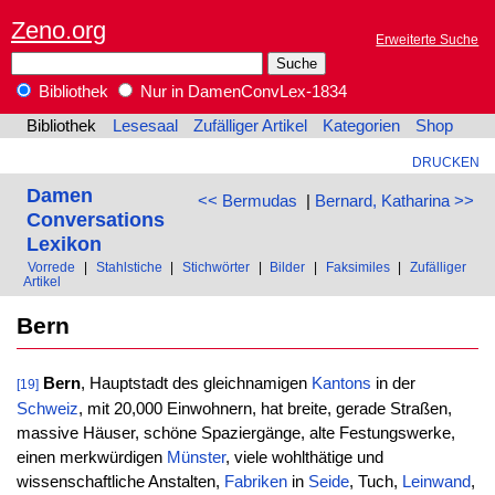
Zeno.org
Erweiterte Suche
Bibliothek
Nur in DamenConvLex-1834
Bibliothek
Lesesaal
Zufälliger Artikel
Kategorien
Shop
DRUCKEN
Damen
<< Bermudas
|
Bernard, Katharina >>
Conversations
Lexikon
Vorrede
|
Stahlstiche
|
Stichwörter
|
Bilder
|
Faksimiles
|
Zufälliger
Artikel
Bern
Bern
, Hauptstadt des gleichnamigen
Kantons
in der
[19]
Schweiz
, mit 20,000 Einwohnern, hat breite, gerade Straßen,
massive Häuser, schöne Spaziergänge, alte Festungswerke,
einen merkwürdigen
Münster
, viele wohlthätige und
wissenschaftliche Anstalten,
Fabriken
in
Seide
, Tuch,
Leinwand
,