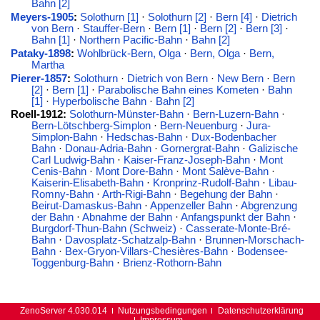
Bahn [2]
Meyers-1905
:
Solothurn [1]
·
Solothurn [2]
·
Bern [4]
·
Dietrich
von Bern
·
Stauffer-Bern
·
Bern [1]
·
Bern [2]
·
Bern [3]
·
Bahn [1]
·
Northern Pacific-Bahn
·
Bahn [2]
Pataky-1898
:
Wohlbrück-Bern, Olga
·
Bern, Olga
·
Bern,
Martha
Pierer-1857
:
Solothurn
·
Dietrich von Bern
·
New Bern
·
Bern
[2]
·
Bern [1]
·
Parabolische Bahn eines Kometen
·
Bahn
[1]
·
Hyperbolische Bahn
·
Bahn [2]
Roell-1912:
Solothurn-Münster-Bahn
·
Bern-Luzern-Bahn
·
Bern-Lötschberg-Simplon
·
Bern-Neuenburg
·
Jura-
Simplon-Bahn
·
Hedschas-Bahn
·
Dux-Bodenbacher
Bahn
·
Donau-Adria-Bahn
·
Gornergrat-Bahn
·
Galizische
Carl Ludwig-Bahn
·
Kaiser-Franz-Joseph-Bahn
·
Mont
Cenis-Bahn
·
Mont Dore-Bahn
·
Mont Salève-Bahn
·
Kaiserin-Elisabeth-Bahn
·
Kronprinz-Rudolf-Bahn
·
Libau-
Romny-Bahn
·
Arth-Rigi-Bahn
·
Begehung der Bahn
·
Beirut-Damaskus-Bahn
·
Appenzeller Bahn
·
Abgrenzung
der Bahn
·
Abnahme der Bahn
·
Anfangspunkt der Bahn
·
Burgdorf-Thun-Bahn (Schweiz)
·
Casserate-Monte-Bré-
Bahn
·
Davosplatz-Schatzalp-Bahn
·
Brunnen-Morschach-
Bahn
·
Bex-Gryon-Villars-Chesières-Bahn
·
Bodensee-
Toggenburg-Bahn
·
Brienz-Rothorn-Bahn
ZenoServer 4.030.014
Nutzungsbedingungen
Datenschutzerklärung
Impressum