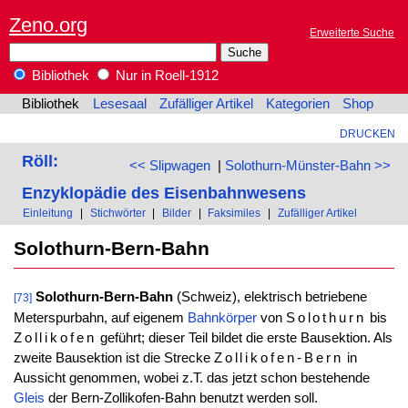
Zeno.org
Erweiterte Suche
Bibliothek
Nur in Roell-1912
Bibliothek
Lesesaal
Zufälliger Artikel
Kategorien
Shop
DRUCKEN
Röll:
<< Slipwagen
|
Solothurn-Münster-Bahn >>
Enzyklopädie des Eisenbahnwesens
Einleitung
|
Stichwörter
|
Bilder
|
Faksimiles
|
Zufälliger Artikel
Solothurn-Bern-Bahn
Solothurn-Bern-Bahn
(Schweiz), elektrisch betriebene
[73]
Meterspurbahn, auf eigenem
Bahnkörper
von
Solothurn
bis
Zollikofen
geführt; dieser Teil bildet die erste Bausektion. Als
zweite Bausektion ist die Strecke
Zollikofen-Bern
in
Aussicht genommen, wobei z.T. das jetzt schon bestehende
Gleis
der Bern-Zollikofen-Bahn benutzt werden soll.