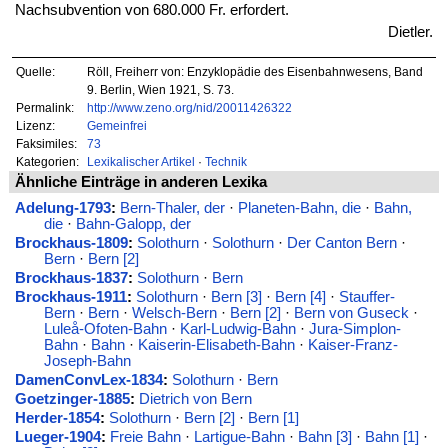
Nachsubvention von 680.000 Fr. erfordert.
Dietler.
Quelle:
Röll, Freiherr von: Enzyklopädie des Eisenbahnwesens, Band
9. Berlin, Wien 1921, S. 73.
Permalink:
http://www.zeno.org/nid/20011426322
Lizenz:
Gemeinfrei
Faksimiles:
73
Kategorien:
Lexikalischer Artikel
·
Technik
Ähnliche Einträge in anderen Lexika
Adelung-1793
:
Bern-Thaler, der
·
Planeten-Bahn, die
·
Bahn,
die
·
Bahn-Galopp, der
Brockhaus-1809
:
Solothurn
·
Solothurn
·
Der Canton Bern
·
Bern
·
Bern [2]
Brockhaus-1837
:
Solothurn
·
Bern
Brockhaus-1911
:
Solothurn
·
Bern [3]
·
Bern [4]
·
Stauffer-
Bern
·
Bern
·
Welsch-Bern
·
Bern [2]
·
Bern von Guseck
·
Luleå-Ofoten-Bahn
·
Karl-Ludwig-Bahn
·
Jura-Simplon-
Bahn
·
Bahn
·
Kaiserin-Elisabeth-Bahn
·
Kaiser-Franz-
Joseph-Bahn
DamenConvLex-1834
:
Solothurn
·
Bern
Goetzinger-1885
:
Dietrich von Bern
Herder-1854
:
Solothurn
·
Bern [2]
·
Bern [1]
Lueger-1904
:
Freie Bahn
·
Lartigue-Bahn
·
Bahn [3]
·
Bahn [1]
·