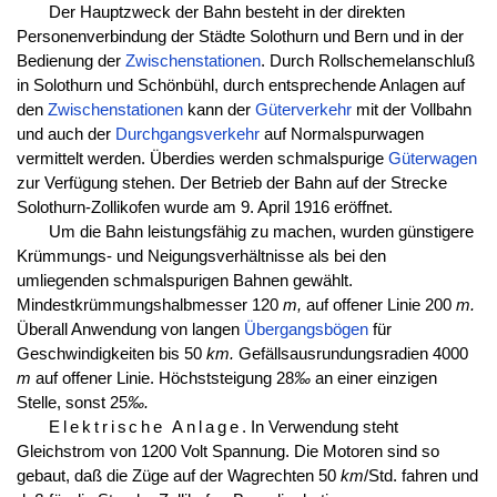
Der Hauptzweck der Bahn besteht in der direkten
Personenverbindung der Städte Solothurn und Bern und in der
Bedienung der
Zwischenstationen
. Durch Rollschemelanschluß
in Solothurn und Schönbühl, durch entsprechende Anlagen auf
den
Zwischenstationen
kann der
Güterverkehr
mit der Vollbahn
und auch der
Durchgangsverkehr
auf Normalspurwagen
vermittelt werden. Überdies werden schmalspurige
Güterwagen
zur Verfügung stehen. Der Betrieb der Bahn auf der Strecke
Solothurn-Zollikofen wurde am 9. April 1916 eröffnet.
Um die Bahn leistungsfähig zu machen, wurden günstigere
Krümmungs- und Neigungsverhältnisse als bei den
umliegenden schmalspurigen Bahnen gewählt.
Mindestkrümmungshalbmesser 120
m,
auf offener Linie 200
m.
Überall Anwendung von langen
Übergangsbögen
für
Geschwindigkeiten bis 50
km.
Gefällsausrundungsradien 4000
m
auf offener Linie. Höchststeigung 28
‰
an einer einzigen
Stelle, sonst 25
‰.
Elektrische Anlage
. In Verwendung steht
Gleichstrom von 1200 Volt Spannung. Die Motoren sind so
gebaut, daß die Züge auf der Wagrechten 50
km
/Std. fahren und