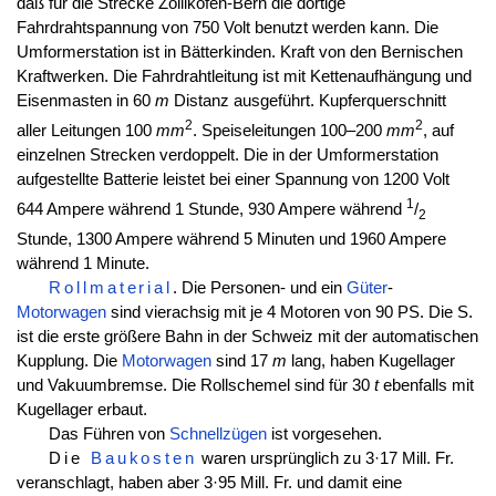
daß für die Strecke Zollikofen-Bern die dortige
Fahrdrahtspannung von 750 Volt benutzt werden kann. Die
Umformerstation ist in Bätterkinden. Kraft von den Bernischen
Kraftwerken. Die Fahrdrahtleitung ist mit Kettenaufhängung und
Eisenmasten in 60
m
Distanz ausgeführt. Kupferquerschnitt
2
2
aller Leitungen 100
mm
. Speiseleitungen 100–200
mm
, auf
einzelnen Strecken verdoppelt. Die in der Umformerstation
aufgestellte Batterie leistet bei einer Spannung von 1200 Volt
1
644 Ampere während 1 Stunde, 930 Ampere während
/
2
Stunde, 1300 Ampere während 5 Minuten und 1960 Ampere
während 1 Minute.
Rollmaterial
. Die Personen- und ein
Güter
-
Motorwagen
sind vierachsig mit je 4 Motoren von 90 PS. Die S.
ist die erste größere Bahn in der Schweiz mit der automatischen
Kupplung. Die
Motorwagen
sind 17
m
lang, haben Kugellager
und Vakuumbremse. Die Rollschemel sind für 30
t
ebenfalls mit
Kugellager erbaut.
Das Führen von
Schnellzügen
ist vorgesehen.
Die
Baukosten
waren ursprünglich zu 3·17 Mill. Fr.
veranschlagt, haben aber 3·95 Mill. Fr. und damit eine