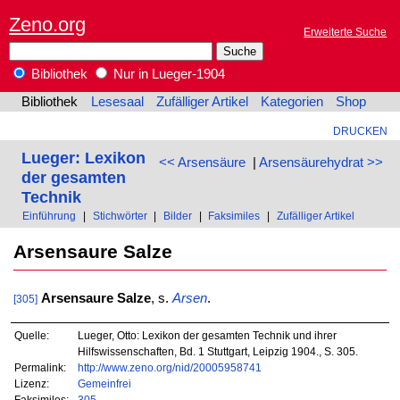
Zeno.org
Erweiterte Suche
Bibliothek
Nur in Lueger-1904
Bibliothek
Lesesaal
Zufälliger Artikel
Kategorien
Shop
DRUCKEN
Lueger: Lexikon
<< Arsensäure
|
Arsensäurehydrat >>
der gesamten
Technik
Einführung
|
Stichwörter
|
Bilder
|
Faksimiles
|
Zufälliger Artikel
Arsensaure Salze
Arsensaure Salze
, s.
Arsen
.
[305]
Quelle:
Lueger, Otto: Lexikon der gesamten Technik und ihrer
Hilfswissenschaften, Bd. 1 Stuttgart, Leipzig 1904., S. 305.
Permalink:
http://www.zeno.org/nid/20005958741
Lizenz:
Gemeinfrei
Faksimiles:
305