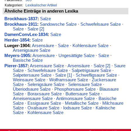
Kategorien:
Lexikalischer Artikel
Ähnliche Einträge in anderen Lexika
Brockhaus-1837
:
Salze
Brockhaus-1911
:
Sandowsche Salze
·
Schwefelsaure Salze
·
Salze
·
Salze [2]
DamenConvLex-1834
:
Salze
Herder-1854
:
Salze
Lueger-1904:
Arsensäure
·
Salze
·
Kohlensäure Salze
·
Arsenigsaure Salze
Meyers-1905
:
Arsensäure
·
Ungesättigte Salze
·
Salze
·
Basische Salze
Pierer-1857
:
Arsensaure Salze
·
Arsensäure
·
Salze [2]
·
Saure
Salze
·
Schwefelsaure Salze
·
Salpetrigsaure Salze
·
Salpetersaure Salze
·
Salze [1]
·
Schwefligsaure Salze
·
Weinsaure Salze
·
Wolframsaure Salze
·
Zuckersaure
Salze
·
Selenigsäure Salze
·
Selensaure Salze
·
Überiodsaure Salze
·
Phosphorsaure Salze
·
Blausaure
Salze
·
Boraxsaure Salze
·
Buttersaure Salze
·
Ameisensaure Salze
·
Antimonsaure Salze
·
Basische
Salze
·
Essigsaure Salze
·
Metallische Salze
·
Milchsaure
Salze
·
Oxalsaure Salze
·
Iodsaure Salze
·
Kalinische
Salze
·
Kohlensaure Salze