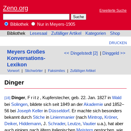
Zeno.org
Erweiterte Suche
Bibliothek
Nur in Meyers-1905
Bibliothek
Lesesaal
Zufälliger Artikel
Kategorien
Shop
DRUCKEN
Meyers Großes
<< Dingelstedt [2]
|
Dinggeld >>
Konversations-
Lexikon
Vorwort
|
Stichwörter
|
Faksimiles
|
Zufälliger Artikel
Dinger
Dinger
,
Fritz
, Kupferstecher, geb. 22. Jan. 1827 in
Wald
[18]
bei
Solingen
, bildete sich seit 1849 an der
Akademie
und 1852–
56 bei
Joseph
Keller
in
Düsseldorf
. Er machte sich besonders
bekannt durch
Stiche
in
Linienmanier
(nach
Mintrop
,
Kröner
,
Deiker
,
Hiddemann
, J.
Schrader
,
Leutze
,
Vautier
u.a.), hat aber
auch einiges nach ältern italienischen
Meistern
gestochen, wie