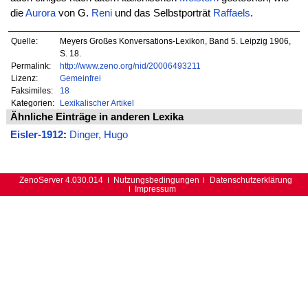
die
Aurora
von G.
Reni
und das Selbstporträt
Raffaels
.
Quelle:
Meyers Großes Konversations-Lexikon, Band 5. Leipzig 1906,
S. 18.
Permalink:
http://www.zeno.org/nid/20006493211
Lizenz:
Gemeinfrei
Faksimiles:
18
Kategorien:
Lexikalischer Artikel
Ähnliche Einträge in anderen Lexika
Eisler-1912
:
Dinger, Hugo
ZenoServer 4.030.014
Nutzungsbedingungen
Datenschutzerklärung
Impressum