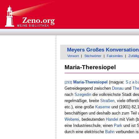
Meyers Großes Konversation
Vorwort
|
Stichwörter
|
Faksimiles
|
Zufällig
Maria-Theresiopel
Maria-Theresiopel
(magyar.
Szab
[293]
Getreidegegend zwischen
Donau
und
The
nach
Szegedin
die volkreichste Stadt de
regelmäßige, breite
Straßen
, viele öffen
etc.), eine große
Kaserne
und (1901) 82,1
beschäftigen und deshalb auch zum Teil
Weberei
, bedeutenden
Handel
mit Vieh (
eine Industrieschule, einen
Park
und ist 
durch eine elektrische
Bahn
verbunden is