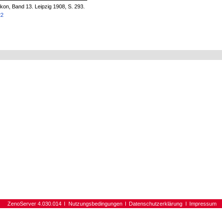
on, Band 13. Leipzig 1908, S. 293.
22
ZenoServer 4.030.014
Nutzungsbedingungen
Datenschutzerklärung
Impressum