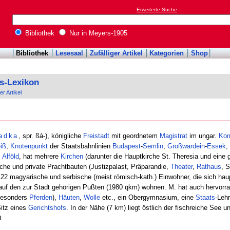
Erweiterte Suche
Bibliothek
Nur in Meyers-1905
Bibliothek
Lesesaal
Zufälliger Artikel
Kategorien
Shop
s-Lexikon
er Artikel
adka
, spr. ßá-), königliche
Freistadt
mit geordnetem
Magistrat
im ungar.
Kom
iß
,
Knotenpunkt
der Staatsbahnlinien
Budapest
-
Semlin
,
Großwardein
-
Essek
,
s
Alföld
, hat mehrere
Kirchen
(darunter die Hauptkirche St. Theresia und eine g
tliche und private Prachtbauten (Justizpalast, Präparandie,
Theater
,
Rathaus
, 
22 magyarische und serbische (meist römisch-kath.) Einwohner, die sich hau
 auf den zur Stadt gehörigen Pußten (1980 qkm) wohnen. M. hat auch hervor
besonders
Pferden
),
Häuten
,
Wolle
etc., ein Obergymnasium, eine
Staats
-Leh
Sitz eines
Gerichtshofs
. In der Nähe (7 km) liegt östlich der fischreiche See 
t.