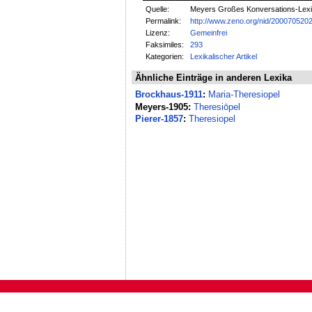
Quelle:
Meyers Großes Konversations-Lexik
Permalink:
http://www.zeno.org/nid/200070520
Lizenz:
Gemeinfrei
Faksimiles:
293
Kategorien:
Lexikalischer Artikel
Ähnliche Einträge in anderen Lexika
Brockhaus-1911
:
Maria-Theresiopel
Meyers-1905:
Theresiōpel
Pierer-1857
:
Theresiopel