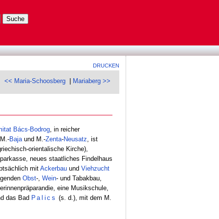
DRUCKEN
<< Maria-Schoosberg
|
Mariaberg >>
itat
Bács-Bodrog
, in reicher
 M.-
Baja
und M.-
Zenta
-
Neusatz
, ist
riechisch-orientalische Kirche),
Sparkasse, neues staatliches Findelhaus
ptsächlich mit
Ackerbau
und
Viehzucht
ragenden
Obst
-,
Wein
- und Tabakbau,
rerinnenpräparandie, eine Musikschule,
und das Bad
Palics
(s. d.), mit dem M.