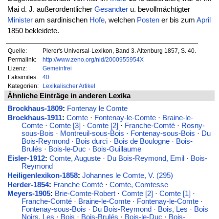
Mai d. J. außerordentlicher
Gesandter
u. bevollmächtigter
Minister
am sardinischen
Hofe
, welchen
Posten
er bis zum
April
1850 bekleidete.
Quelle:
Pierer's Universal-Lexikon, Band 3. Altenburg 1857, S. 40.
Permalink:
http://www.zeno.org/nid/2000955954X
Lizenz:
Gemeinfrei
Faksimiles:
40
Kategorien:
Lexikalischer Artikel
Ähnliche Einträge in anderen Lexika
Brockhaus-1809
:
Fontenay le Comte
Brockhaus-1911
:
Comte
·
Fontenay-le-Comte
·
Braine-le-
Comte
·
Comte [3]
·
Comte [2]
·
Franche-Comté
·
Rosny-
sous-Bois
·
Montreuil-sous-Bois
·
Fontenay-sous-Bois
·
Du
Bois-Reymond
·
Bois durci
·
Bois de Boulogne
·
Bois-
Brulés
·
Bois-le-Duc
·
Bois-Guillaume
Eisler-1912
:
Comte, Auguste
·
Du Bois-Reymond, Emil
·
Bois-
Reymond
Heiligenlexikon-1858
:
Johannes le Comte, V. (295)
Herder-1854
:
Franche Comté
·
Comte, Comtesse
Meyers-1905
:
Brie-Comte-Robert
·
Comte [2]
·
Comte [1]
·
Franche-Comté
·
Braine-le-Comte
·
Fontenay-le-Comte
·
Fontenay-sous-Bois
·
Du Bois-Reymond
·
Bois, Les
·
Bois
Noirs, Les
·
Bois
·
Bois-Brulés
·
Bois-le-Duc
·
Bois-