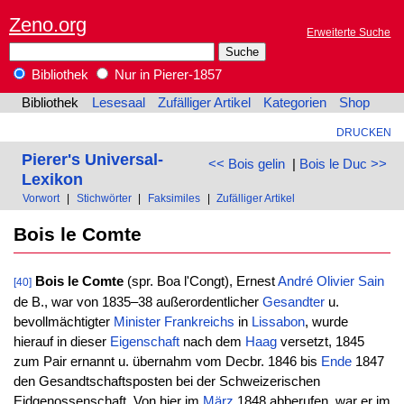
Zeno.org
Erweiterte Suche
Bibliothek
Nur in Pierer-1857
Bibliothek
Lesesaal
Zufälliger Artikel
Kategorien
Shop
DRUCKEN
Pierer's Universal-
<< Bois gelin
|
Bois le Duc >>
Lexikon
Vorwort
|
Stichwörter
|
Faksimiles
|
Zufälliger Artikel
Bois le Comte
Bois le Comte
(spr. Boa l'Congt), Ernest
André
Olivier
Sain
[40]
de B., war von 1835–38 außerordentlicher
Gesandter
u.
bevollmächtigter
Minister
Frankreichs
in
Lissabon
, wurde
hierauf in dieser
Eigenschaft
nach dem
Haag
versetzt, 1845
zum Pair ernannt u. übernahm vom Decbr. 1846 bis
Ende
1847
den Gesandtschaftsposten bei der Schweizerischen
Eidgenossenschaft. Von hier im
März
1848 abberufen, war er im