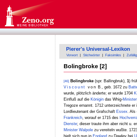
Pierer's Universal-Lexikon
Vorwort
|
Stichwörter
|
Faksimiles
|
Zufällig
Bolingbroke [2]
Bolingbroke
(spr. Ballingbruk),
1
) fr
[46]
Viscount
von
B., geb. 1672 zu
Batt
wurde, plötzlich änderte; er wurde 1704
K
Einfluß auf die
Königin
das Whig-
Ministe
Tregoze ernannt. 1712 unterzeichnete er 
Lordlieutenant der Grafschaft
Essex
. Als
Frankreich
, worauf er 1715 des
Hochverr
Dienste
; dieser traute ihm aber nicht u. 
Minister
Walpole
zu vereiteln wußte. 1723
hielt sich nun in
England
zu Dawley bei
U