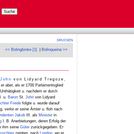
DRUCKEN
<< Bolingbroke [1]
|
Bolinqueina >>
.
John
von Lidyard Tregoze,
 er aber, als er 1700 Parlamentsglied
 Unthätigkeit u. nachdem er durch
. u.
Baron
St.
John
von Lidyard
chter Friede
folgte u. wurde darauf
g, verlor er seine Ämter u. floh nach
ndenten
Jakob
III. als
Minister
in
g
I. B. Anerbietungen, deren Erfolg der
n ihm seine
Güter
zurückgegeben. Er
ssichten
zeigten, nach
London
, wo er,