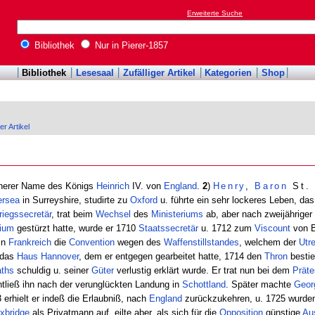
Erweiterte Suche
Bibliothek
Nur in Pierer-1857
Bibliothek
Lesesaal
Zufälliger Artikel
Kategorien
Shop
er Artikel
üherer Name des Königs
Heinrich
IV. von
England
.
2
)
Henry
,
Baron
St
ersea
in Surreyshire, studirte zu
Oxford
u. führte ein sehr lockeres Leben, das
riegssecretär
, trat beim
Wechsel
des
Ministeriums
ab, aber nach zweijähriger
rium
gestürzt hatte, wurde er 1710
Staatssecretär
u. 1712 zum
Viscount
von B
in
Frankreich
die
Convention
wegen des
Waffenstillstandes
, welchem der
Utre
 das
Haus
Hannover
, dem er entgegen gearbeitet hatte, 1714 den
Thron
bestie
aths
schuldig u. seiner
Güter
verlustig erklärt wurde. Er trat nun bei dem
Präte
entließ ihn nach der verunglückten Landung in
Schottland
. Später machte
Geor
 erhielt er indeß die Erlaubniß, nach
England
zurückzukehren, u. 1725 wurde
xbridge
als Privatmann auf, eilte aber, als sich für die
Opposition
günstige
Au