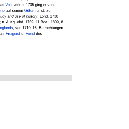
 das
Volk
wirkte. 1735 ging er von
uhe
auf seinen
Gütern
u. st. zu
study and use of history
, Lond. 1738
; n. Ausg. ebd. 1769, 11 Bde., 1809, 8
nglands
, von 1710–16; Betrachtungen
 als
Freigeist
u.
Feind
des