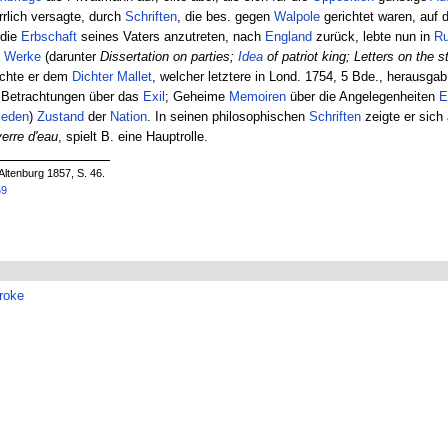
rlich versagte, durch
Schriften
, die bes. gegen
Walpole
gerichtet waren, auf
 die
Erbschaft
seines Vaters anzutreten, nach
England
zurück, lebte nun in
R
e
Werke
(darunter
Dissertation on parties;
Idea
of patriot king; Letters on the 
achte er dem
Dichter
Mallet
, welcher letztere in Lond. 1754, 5 Bde., herausgab
: Betrachtungen über das
Exil
; Geheime
Memoiren
über die Angelegenheiten
E
ieden
)
Zustand
der
Nation
. In seinen philosophischen
Schriften
zeigte er sich
erre d'eau
, spielt B. eine Hauptrolle.
Altenburg 1857, S. 46.
69
broke