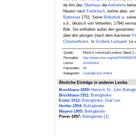
da ihm das
Oberhaus
die
Aufnahme
behar
Neuem nach
Frankreich
, kehrte aber, um
Battersea
1751. Seine
Bibliothek
u. sein
u.ö., deutsch von Vetterlein, 1794) verm
Bde. Sie enthalten außer den genannten
über den jetzigen (nach dem Aachener
Fr
Christenthums
. In
Scribe
's
Lustspiel
:
Le v
Quelle:
Pierer's Universal-Lexikon, Band 3. 
Permalink:
http://www.zeno.org/nid/200095607
Lizenz:
Gemeinfrei
Faksimiles:
46
Kategorien:
Lexikalischer Artikel
Ähnliche Einträge in anderen Lexika
Brockhaus-1809
:
Heinrich St. John Boling
Brockhaus-1911
:
Bolingbroke
Eisler-1912
:
Bolingbroke, Graf von
Herder-1854
:
Bolingbroke
Meyers-1905
:
Bolingbroke
Pierer-1857:
Bolingbroke [1]