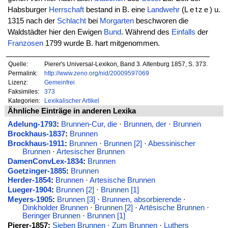
Habsburger
Herrschaft
bestand in B. eine
Landwehr
(
Letze
) u.
1315 nach der
Schlacht
bei
Morgarten
beschworen die
Waldstädter hier den Ewigen
Bund
. Während des
Einfalls
der
Franzosen
1799 wurde B. hart mitgenommen.
Quelle:
Pierer's Universal-Lexikon, Band 3. Altenburg 1857, S. 373.
Permalink:
http://www.zeno.org/nid/20009597069
Lizenz:
Gemeinfrei
Faksimiles:
373
Kategorien:
Lexikalischer Artikel
Ähnliche Einträge in anderen Lexika
Adelung-1793
:
Brunnen-Cur, die
·
Brunnen, der
·
Brunnen
Brockhaus-1837
:
Brunnen
Brockhaus-1911
:
Brunnen
·
Brunnen [2]
·
Abessinischer
Brunnen
·
Artesischer Brunnen
DamenConvLex-1834
:
Brunnen
Goetzinger-1885
:
Brunnen
Herder-1854
:
Brunnen
·
Artesische Brunnen
Lueger-1904
:
Brunnen [2]
·
Brunnen [1]
Meyers-1905
:
Brunnen [3]
·
Brunnen, absorbierende
·
Dinkholder Brunnen
·
Brunnen [2]
·
Artēsische Brunnen
·
Beringer Brunnen
·
Brunnen [1]
Pierer-1857:
Sieben Brunnen
·
Zum Brunnen
·
Luthers