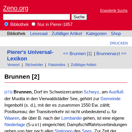
Zeno.org
Erweiterte Suche
Bibliothek
Nur in Pierer-1857
Bibliothek
Lesesaal
Zufälliger Artikel
Kategorien
Shop
DRUCKEN
Pierer's Universal-
<< Brunnen [1]
|
Brunnenarzt >>
Lexikon
Vorwort
|
Stichwörter
|
Faksimiles
|
Zufälliger Artikel
Brunnen [2]
Brunnen,
Dorf im Schweizercanton
Schwyz
, am
Ausfluß
[373]
der Muotta in den Vierwaldstädter See, gehört zur
Gemeinde
Ingenbohl (s. d.), mit der es zusammen 1550 Ew. zählt;
Postbureau; der Transitverkehr ist nicht unbedeutend u. für
Waaren
, die über B. nach der
Lombardei
gehen, ist eine eigene
Niederlage
(
Sust
) eingerichtet; Dampfschifffahrtsverbindungen
gehen von hier nach allen
Stationen
des
Sees
. Zur Zeit der