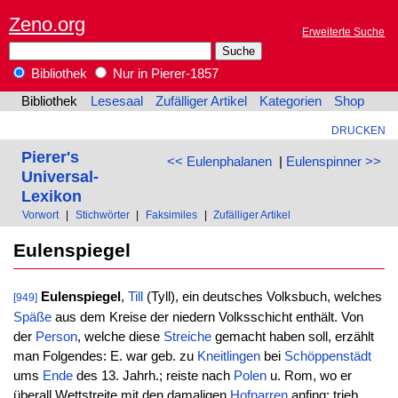
Zeno.org
Erweiterte Suche
Bibliothek
Nur in Pierer-1857
Bibliothek
Lesesaal
Zufälliger Artikel
Kategorien
Shop
DRUCKEN
Pierer's
<< Eulenphalanen
|
Eulenspinner >>
Universal-
Lexikon
Vorwort
|
Stichwörter
|
Faksimiles
|
Zufälliger Artikel
Eulenspiegel
Eulenspiegel
,
Till
(Tyll), ein deutsches Volksbuch, welches
[949]
Späße
aus dem Kreise der niedern Volksschicht enthält. Von
der
Person
, welche diese
Streiche
gemacht haben soll, erzählt
man Folgendes: E. war geb. zu
Kneitlingen
bei
Schöppenstädt
ums
Ende
des 13. Jahrh.; reiste nach
Polen
u. Rom, wo er
überall Wettstreite mit den damaligen
Hofnarren
anfing; trieb