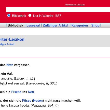
Erweiterte Suche
Bibliothek
Nur in Wander-1867
Bibliothek
Lesesaal
Zufälliger Artikel
Kategorien
Shop
rter-Lexikon
lliger Artikel
 das
Netz
vergessen.
 ein Aal.
anguille. (
Leroux, I, 91.
)
glipt wel een aal. (
Harrebomée, II, 386.
)
ehen die
Fische
ins
Netz
.
r, der sich die
Füsse
(
Hosen
) nicht nass machen will.
tiene l'acqua fredda. (
Pazzaglia, 284, 4.
)