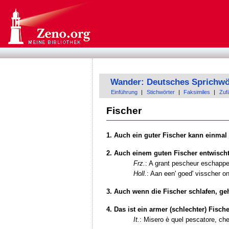
Wander: Deutsches Sprichwö
Einführung
|
Stichwörter
|
Faksimiles
|
Zufä
Fischer
1. Auch ein guter Fischer kann einmal
2. Auch einem guten Fischer entwischt
Frz.
: A grant pescheur eschappe 
Holl.
: Aan een' goed' visscher ont
3. Auch wenn die Fischer schlafen, g
4. Das ist ein armer (schlechter) Fische
It.
: Misero è quel pescatore, che 