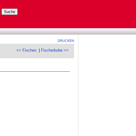
DRUCKEN
<< Fischen
|
Fischerbube >>