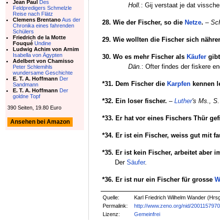
Jean Paul
Des
Holl.
: Gij verstaat je dat vissche
Feldpredigers Schmelzle
Reise nach Flätz
Clemens Brentano
Aus der
28. Wie der Fischer, so die
Netze
.
–
Sch
Chronika eines fahrenden
Schülers
Friedrich de la Motte
29. Wie wollten die Fischer sich nähre
Fouqué
Undine
Ludwig Achim von Arnim
Isabella von Ägypten
30. Wo es mehr Fischer als
Käufer
gibt
Adelbert von Chamisso
Dän.
: Ofter findes der fiskere en
Peter Schlemihls
wundersame Geschichte
E. T. A. Hoffmann
Der
*31. Dem Fischer die
Karpfen
kennen l
Sandmann
E. T. A. Hoffmann
Der
goldne Topf
*32. Ein loser fischer.
–
Luther
's Ms., S.
390 Seiten, 19.80 Euro
*33. Er hat vor eines Fischers Thür ge
Ansehen bei Amazon
*34. Er ist ein Fischer, weiss gut mit f
*35. Er ist kein Fischer, arbeitet aber
Der
Säufer
.
*36. Er ist nur ein Fischer für grosse
W
Quelle:
Karl Friedrich Wilhelm Wander (Hrs
Permalink:
http://www.zeno.org/nid/200115797
Lizenz:
Gemeinfrei