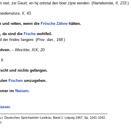
n niet, zei Geurt, en hij ontstal den boer zijne eenden. (
Harrebomée, II, 233.
)
eidemünze, II, 43.
n und retten, wenn die
Frösche
Zähne
hätten.
, da sind die
Fische
wohlfeil.
d der findes fangere. (
Prov. dan., 168.
)
ehren.
–
Winckler, XIX, 20.
 9.
fischt und nichts gefangen.
aulen
Fischen
umzugehen.
 immer im
Nassen
.
asser
.
g.): Deutsches Sprichwörter-Lexikon, Band 1. Leipzig 1867, Sp. 1041-1042.
06