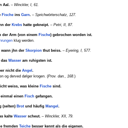
n Aal.
–
Winckler, I, 61.
e
Fische
ins
Garn
.
–
Sprichwörterschatz, 127.
ihn der
Krebs
hatte gekneipt.
–
Petri, II, 87.
hm der Arm (von einem
Fische
) gebrochen worden ist.
hrungen
klug werden.
, wann jhn der
Skorpion
thut beiss.
–
Eyering, I, 577.
 das
Wasser
am ruhigsten ist.
er nicht die
Angel
.
en og derved dølger krogen. (
Prov. dan., 168.
)
nicht weiss, was kleine
Fische
sind.
r einmal einen
Fisch
gefangen.
 (selten)
Brot
und häufig
Mangel
.
as kalte
Wasser
scheut.
–
Winckler, XII, 79.
die fremden
Teiche
besser kennt als die eigenen.