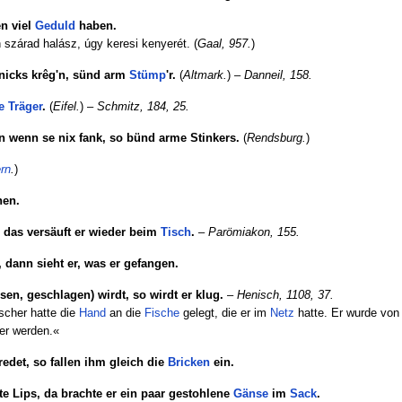
n viel
Geduld
haben.
n szárad halász, úgy keresi kenyerét. (
Gaal, 957.
)
 nicks krêg'n, sünd arm
Stümp
'r.
(
Altmark.
) –
Danneil, 158.
e
Träger
.
(
Eifel.
) –
Schmitz, 184, 25.
n wenn se nix fank, so bünd arme Stinkers.
(
Rendsburg.
)
rn
.
)
hen.
, das versäuft er wieder beim
Tisch
.
–
Parömiakon, 155.
, dann sieht er, was er gefangen.
en, geschlagen) wirdt, so wirdt er klug.
–
Henisch, 1108, 37.
scher hatte die
Hand
an die
Fische
gelegt, die er im
Netz
hatte. Er wurde vo
ger werden.«
edet, so fallen ihm gleich die
Bricken
ein.
te Lips, da brachte er ein paar gestohlene
Gänse
im
Sack
.