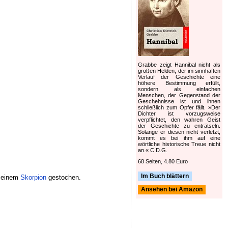
Grabbe zeigt Hannibal nicht als
großen Helden, der im sinnhaften
Verlauf der Geschichte eine
höhere Bestimmung erfüllt,
sondern als einfachen
Menschen, der Gegenstand der
Geschehnisse ist und ihnen
schließlich zum Opfer fällt. »Der
Dichter ist vorzugsweise
verpflichtet, den wahren Geist
der Geschichte zu enträtseln.
Solange er diesen nicht verletzt,
kommt es bei ihm auf eine
wörtliche historische Treue nicht
an.« C.D.G.
68 Seiten, 4.80 Euro
Im Buch blättern
n einem
Skorpion
gestochen.
Ansehen bei Amazon