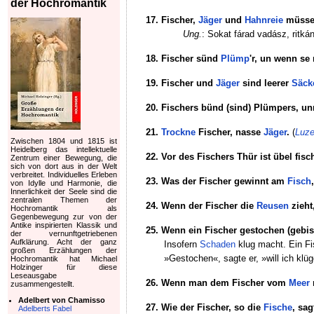
der Hochromantik
17. Fischer,
Jäger
und
Hahnreie
müsse
Ung.
: Sokat fárad vadász, ritká
18. Fischer sünd
Plümp
'r, un wenn se
19. Fischer und
Jäger
sind leerer
Säck
20. Fischers bünd (sind) Plümpers, un
21.
Trockne
Fischer, nasse
Jäger
.
(
Luze
Zwischen 1804 und 1815 ist
Heidelberg das intellektuelle
22. Vor des Fischers Thür ist übel fisc
Zentrum einer Bewegung, die
sich von dort aus in der Welt
verbreitet. Individuelles Erleben
23. Was der Fischer gewinnt am
Fisch
von Idylle und Harmonie, die
Innerlichkeit der Seele sind die
zentralen Themen der
24. Wenn der Fischer die
Reusen
zieht
Hochromantik als
Gegenbewegung zur von der
Antike inspirierten Klassik und
25. Wenn ein Fischer gestochen (gebiss
der vernunftgetriebenen
Aufklärung. Acht der ganz
Insofern
Schaden
klug macht. Ein Fi
großen Erzählungen der
»Gestochen«, sagte er, »will ich klü
Hochromantik hat Michael
Holzinger für diese
Leseausgabe
26. Wenn man dem Fischer vom
Meer
r
zusammengestellt.
Adelbert von Chamisso
27. Wie der Fischer, so die
Fische
, sag
Adelberts Fabel