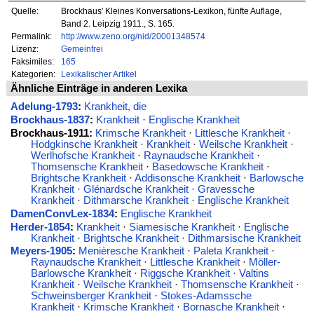
Quelle:
Brockhaus' Kleines Konversations-Lexikon, fünfte Auflage,
Band 2. Leipzig 1911., S. 165.
Permalink:
http://www.zeno.org/nid/20001348574
Lizenz:
Gemeinfrei
Faksimiles:
165
Kategorien:
Lexikalischer Artikel
Ähnliche Einträge in anderen Lexika
Adelung-1793
:
Krankheit, die
Brockhaus-1837
:
Krankheit
·
Englische Krankheit
Brockhaus-1911:
Krimsche Krankheit
·
Littlesche Krankheit
·
Hodgkinsche Krankheit
·
Krankheit
·
Weilsche Krankheit
·
Werlhofsche Krankheit
·
Raynaudsche Krankheit
·
Thomsensche Krankheit
·
Basedowsche Krankheit
·
Brightsche Krankheit
·
Addisonsche Krankheit
·
Barlowsche
Krankheit
·
Glénardsche Krankheit
·
Gravessche
Krankheit
·
Dithmarsche Krankheit
·
Englische Krankheit
DamenConvLex-1834
:
Englische Krankheit
Herder-1854
:
Krankheit
·
Siamesische Krankheit
·
Englische
Krankheit
·
Brightsche Krankheit
·
Dithmarsische Krankheit
Meyers-1905
:
Menièresche Krankheit
·
Paleta Krankheit
·
Raynaudsche Krankheit
·
Littlesche Krankheit
·
Möller-
Barlowsche Krankheit
·
Riggsche Krankheit
·
Valtins
Krankheit
·
Weilsche Krankheit
·
Thomsensche Krankheit
·
Schweinsberger Krankheit
·
Stokes-Adamssche
Krankheit
·
Krimsche Krankheit
·
Bornasche Krankheit
·