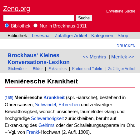
Zeno.org
Erweiterte Suche
Bibliothek
Nur in Brockhaus-1911
Bibliothek
Lesesaal
Zufälliger Artikel
Kategorien
Shop
DRUCKEN
Brockhaus' Kleines
<< Menhirs
|
Menilek >>
Konversations-Lexikon
Stichwörter
|
Bilder
|
Faksimiles
|
Karten und Tafeln
|
Zufälliger Artikel
Menièresche Krankheit
Menièresche
Krankheit
(spr. -ĭährsche), bestehend in
[165]
Ohrensausen,
Schwindel
,
Erbrechen
und zeitweiliger
Bewußtlosigkeit, wonach unsicherer, taumelnder Gang und
hochgradige
Schwerhörigkeit
zurückbleiben, beruht auf
Erkrankung des
Gehirns
oder der Schalleitungsapparate im Ohr.
– Vgl. von
Frankl
-Hochwart (2. Aufl. 1906).