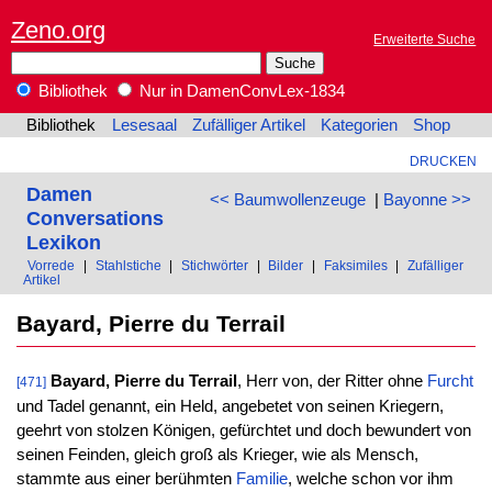
Zeno.org
Erweiterte Suche
Bibliothek
Nur in DamenConvLex-1834
Bibliothek
Lesesaal
Zufälliger Artikel
Kategorien
Shop
DRUCKEN
Damen
<< Baumwollenzeuge
|
Bayonne >>
Conversations
Lexikon
Vorrede
|
Stahlstiche
|
Stichwörter
|
Bilder
|
Faksimiles
|
Zufälliger
Artikel
Bayard, Pierre du Terrail
Bayard, Pierre du Terrail
, Herr von, der Ritter ohne
Furcht
[471]
und Tadel genannt, ein Held, angebetet von seinen Kriegern,
geehrt von stolzen Königen, gefürchtet und doch bewundert von
seinen Feinden, gleich groß als Krieger, wie als Mensch,
stammte aus einer berühmten
Familie
, welche schon vor ihm