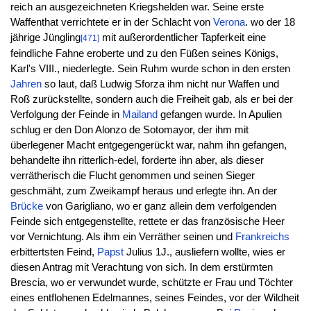
reich an ausgezeichneten Kriegshelden war. Seine erste
Waffenthat verrichtete er in der Schlacht von
Verona
. wo der 18
jährige Jüngling
mit außerordentlicher Tapferkeit eine
[471]
feindliche Fahne eroberte und zu den Füßen seines Königs,
Karl's VIII., niederlegte. Sein Ruhm wurde schon in den ersten
Jahren
so laut, daß Ludwig Sforza ihm nicht nur Waffen und
Roß zurückstellte, sondern auch die Freiheit gab, als er bei der
Verfolgung der Feinde in
Mailand
gefangen wurde. In Apulien
schlug er den Don Alonzo de Sotomayor, der ihm mit
überlegener Macht entgegengerückt war, nahm ihn gefangen,
behandelte ihn ritterlich-edel, forderte ihn aber, als dieser
verrätherisch die Flucht genommen und seinen Sieger
geschmäht, zum Zweikampf heraus und erlegte ihn. An der
Brücke
von Garigliano, wo er ganz allein dem verfolgenden
Feinde sich entgegenstellte, rettete er das französische Heer
vor Vernichtung. Als ihm ein Verräther seinen und
Frankreichs
erbittertsten Feind,
Papst
Julius 1J., ausliefern wollte, wies er
diesen Antrag mit Verachtung von sich. In dem erstürmten
Brescia, wo er verwundet wurde, schützte er Frau und Töchter
eines entflohenen Edelmannes, seines Feindes, vor der Wildheit