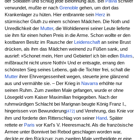
der Soldaten und schlug jede Belohnung aus. Bei
Pavia
schwer
verwundet, mußte er nach
Grenoble
gehen, um dort das
Krankenlager zu hüten. Hier entbrannte sein
Herz
in
stürmischer Gluth zu einem schönen Mädchen. Die Noth und
Unredlichkeit der
Mutter
, die Wohldienerei seiner Leute lieferte
sie ihm für einen hohen Preis in die Arme. Schon wollte er den
kostbaren Besitz im Rausche der
Leidenschaft
an seine Brust
drücken, als ihm das Mädchen weinend zu Füßen sank, und
ausrief: »Schonet mein, Herr und Gebieter! ich bin edlen
Blutes
,
mißbraucht nicht unsre Noth!« Und er entsagte, errang den
schönsten Sieg seines Lebens, gab die Tochter frei, schalt die
Mutter
ihrer Ehrvergessenheit wegen, steuerte jene glänzend
aus und vermählte sie. – Der Krieg in
Navarra
erhöhte nur
seinen Ruhm. Zum zweiten Male gefangen, wurde er ohne
Lösegeld vom Kaiser Maximilian freigegeben. Nach der
ruhmwürdigen Schlacht bei Marignan beugte König Franz I.,
hingerissen von Bewunderung
und Verehrung, das Knie vor
[472]
ihm und forderte den Ritterschlag von seiner
Hand
. Später
rettete er
Paris
vor Karl's V. Heeresmacht. Als die französische
Armee unter Bonnivet bei Rebod geschlagen worden war,
deckte er den Rückzug; zum zweiten Male vertheidigte er eine