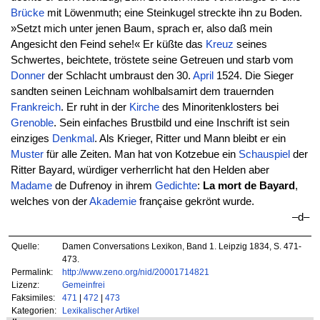
Brücke
mit Löwenmuth; eine Steinkugel streckte ihn zu Boden.
»Setzt mich unter jenen Baum, sprach er, also daß mein
Angesicht den Feind sehe!« Er küßte das
Kreuz
seines
Schwertes, beichtete, tröstete seine Getreuen und starb vom
Donner
der Schlacht umbraust den 30.
April
1524. Die Sieger
sandten seinen Leichnam wohlbalsamirt dem trauernden
Frankreich
. Er ruht in der
Kirche
des Minoritenklosters bei
Grenoble
. Sein einfaches Brustbild und eine Inschrift ist sein
einziges
Denkmal
. Als Krieger, Ritter und Mann bleibt er ein
Muster
für alle Zeiten. Man hat von Kotzebue ein
Schauspiel
der
Ritter Bayard, würdiger verherrlicht hat den Helden aber
Madame
de Dufrenoy in ihrem
Gedichte
:
La mort de Bayard
,
welches von der
Akademie
française gekrönt wurde.
–d–
Quelle:
Damen Conversations Lexikon, Band 1. Leipzig 1834, S. 471-
473.
Permalink:
http://www.zeno.org/nid/20001714821
Lizenz:
Gemeinfrei
Faksimiles:
471
|
472
|
473
Kategorien:
Lexikalischer Artikel