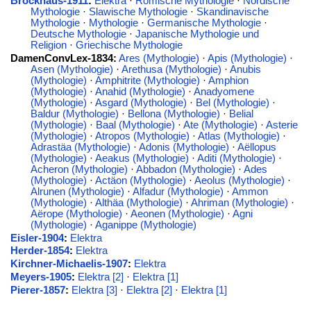
Brockhaus-1911
:
Eléktra
·
Römische Mythologie
·
Nordische
Mythologie
·
Slawische Mythologie
·
Skandinavische
Mythologie
·
Mythologie
·
Germanische Mythologie
·
Deutsche Mythologie
·
Japanische Mythologie und
Religion
·
Griechische Mythologie
DamenConvLex-1834:
Ares (Mythologie)
·
Apis (Mythologie)
·
Asen (Mythologie)
·
Arethusa (Mythologie)
·
Anubis
(Mythologie)
·
Amphitrite (Mythologie)
·
Amphion
(Mythologie)
·
Anahid (Mythologie)
·
Anadyomene
(Mythologie)
·
Asgard (Mythologie)
·
Bel (Mythologie)
·
Baldur (Mythologie)
·
Bellona (Mythologie)
·
Belial
(Mythologie)
·
Baal (Mythologie)
·
Ate (Mythologie)
·
Asterie
(Mythologie)
·
Atropos (Mythologie)
·
Atlas (Mythologie)
·
Adrastäa (Mythologie)
·
Adonis (Mythologie)
·
Aëllopus
(Mythologie)
·
Aeakus (Mythologie)
·
Aditi (Mythologie)
·
Acheron (Mythologie)
·
Abbadon (Mythologie)
·
Ades
(Mythologie)
·
Actäon (Mythologie)
·
Aeolus (Mythologie)
·
Alrunen (Mythologie)
·
Alfadur (Mythologie)
·
Ammon
(Mythologie)
·
Althäa (Mythologie)
·
Ahriman (Mythologie)
·
Aërope (Mythologie)
·
Aeonen (Mythologie)
·
Agni
(Mythologie)
·
Aganippe (Mythologie)
Eisler-1904
:
Elektra
Herder-1854
:
Elektra
Kirchner-Michaelis-1907
:
Elektra
Meyers-1905
:
Elektra [2]
·
Elektra [1]
Pierer-1857
:
Elektra [3]
·
Elektra [2]
·
Elektra [1]