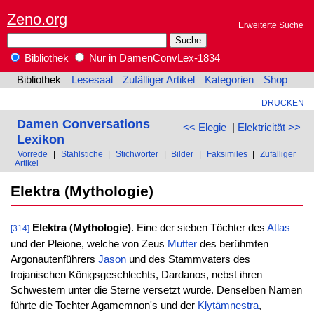
Zeno.org
Erweiterte Suche
Bibliothek
Nur in DamenConvLex-1834
Bibliothek
Lesesaal
Zufälliger Artikel
Kategorien
Shop
DRUCKEN
Damen Conversations
<< Elegie
|
Elektricität >>
Lexikon
Vorrede
|
Stahlstiche
|
Stichwörter
|
Bilder
|
Faksimiles
|
Zufälliger
Artikel
Elektra (Mythologie)
Elektra (Mythologie)
. Eine der sieben Töchter des
Atlas
[314]
und der Pleione, welche von Zeus
Mutter
des berühmten
Argonautenführers
Jason
und des Stammvaters des
trojanischen Königsgeschlechts, Dardanos, nebst ihren
Schwestern unter die Sterne versetzt wurde. Denselben Namen
führte die Tochter Agamemnon's und der
Klytämnestra
,