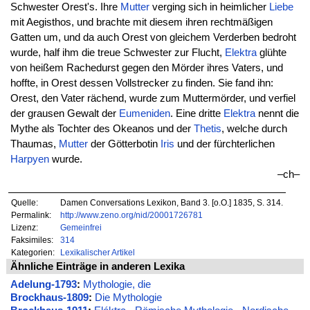
Schwester Orest's. Ihre
Mutter
verging sich in heimlicher
Liebe
mit Aegisthos, und brachte mit diesem ihren rechtmäßigen
Gatten um, und da auch Orest von gleichem Verderben bedroht
wurde, half ihm die treue Schwester zur Flucht,
Elektra
glühte
von heißem Rachedurst gegen den Mörder ihres Vaters, und
hoffte, in Orest dessen Vollstrecker zu finden. Sie fand ihn:
Orest, den Vater rächend, wurde zum Muttermörder, und verfiel
der grausen Gewalt der
Eumeniden
. Eine dritte
Elektra
nennt die
Mythe als Tochter des Okeanos und der
Thetis
, welche durch
Thaumas,
Mutter
der Götterbotin
Iris
und der fürchterlichen
Harpyen
wurde.
–ch–
Quelle:
Damen Conversations Lexikon, Band 3. [o.O.] 1835, S. 314.
Permalink:
http://www.zeno.org/nid/20001726781
Lizenz:
Gemeinfrei
Faksimiles:
314
Kategorien:
Lexikalischer Artikel
Ähnliche Einträge in anderen Lexika
Adelung-1793
:
Mythologie, die
Brockhaus-1809
:
Die Mythologie