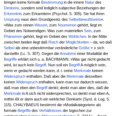
bringen keine formale
Bestimmung
in die innere
Natur
des
Denkens
, sondern sind lediglich subjective Beziehungen der
Erkenntnis
zum Erkannten« (Psychol. S. 305). Sie hat ihren
Ursprung
»aus dem Grundgesetz des
Selbstbewußtseins
«.
»Was zum reinen
Wissen
, zum
Noumenon
gehört, liegt im
Gebiet des Notwendigen. Was zum materiellen
Sein
, zum
Phänomen
gehört, liegt im Gebiet des
Wirklichen
. In der Mitte
zwischen beiden liegt daß
Reich
der
Möglichkeiten
– da, wo daß
Selbst
als eine unbestimmbar veränderliche
Größe
= x sich
darstellt« (l.c. S. 307). Gegen die
Annahme
einer Modalität der
Begriffe
erklärt sich u. a. BACHMANN: »Was gar nicht gedacht
wird, ist auch kein
Begriff
. Nun soll ein
Begriff
A möglich sein,
wenn er gedacht werden
kann, d. i.
seine
Merkmale
keinen
Widerspruch
enthalten. Daß aber die
Merkmale
desselben
keinen
Widerspruch
enthalten, kann man nur dadurch wissen,
daß man eben den
Begriff
denkt; denkt man aber dies, daß die
Merkmale
in A sich nicht widersprechen, so denkt man eben A,
mithin ißt er dann auch ein wirklicher Denkart« (Syst. d. Log. S.
115). CHALYBAEUS bestimmt die »Modalkategorien« als
formale
Begriffe
des
Verhältnisses
der logischen zur