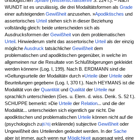
ontologischen
Sphäre
(
Wissenschaftslehre
S. 224 f.). – Nach
WUNDT ist es unzulässig, die drei Modalitätsformen als
Grade
einer aufsteigenden
Gewißheit
anzusehen. »
Apodiktisches
und
assertorisches
Urteil
stehen sich in dieser Beziehung
vollständig gleich: beide unterscheiden sich als
Ausdrucksformen der
Gewißheit
von dem problematischen
Urteil
. Hinwiederum steht das assertorische
Urteil
als der einzig
mögliche
Ausdruck
tatsächlicher
Gewißheit
dem
problematischen und apodiktischen gegenüber, in welche im
allgemeinen nur die Resultate von Schlußfolgerungen gekleidet
werden können« (Log. I, 199). Nach B. ERDMANN sind die
»Geltungsurteile der Modalität« durch »
Urteile
über
Urteile
oder
Be
urteilungen
gegeben« (Log. I, 370 f.). Nach HEYMANS ist die
Modalität von der
Quantität
und
Qualität
der
Urteile
nur
sprachlich unterschieden (Ges. u. Elem. d. wiss. Denk. S. 52 f.).
SCHUPPE bemerkt: »Die
Urteile
der
Relation
... und die der
Modalität... unterscheiden sich eigentlich gar nicht. Die
apodiktischen und problematischen
Urteile
können nicht auf die
(psychologisch zu
erklärende) subjective
Gewißheit
oder
[676]
Ungewißheit des Urteilenden gedeutet werden. In der
Sache
aber ist immer, auch wenn nur
Möglichkeit
ausgesagt wird, eine