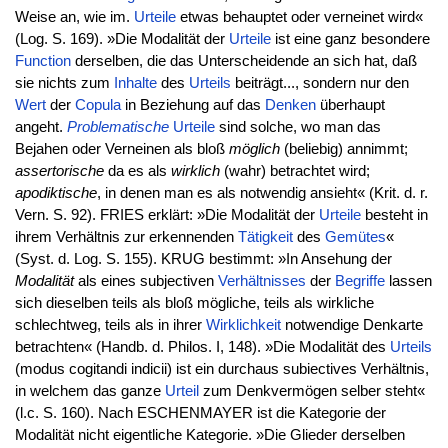
Weise an, wie im.
Urteile
etwas behauptet oder verneinet wird«
(Log. S. 169). »Die Modalität der
Urteile
ist eine ganz besondere
Function
derselben, die das Unterscheidende an sich hat, daß
sie nichts zum
Inhalte
des
Urteils
beiträgt..., sondern nur den
Wert
der
Copula
in Beziehung auf das
Denken
überhaupt
angeht.
Problematische
Urteile
sind solche, wo man das
Bejahen oder Verneinen als bloß
möglich
(beliebig) annimmt;
assertorische
da es als
wirklich
(wahr) betrachtet wird;
apodiktische
, in denen man es als notwendig ansieht« (Krit. d. r.
Vern. S. 92). FRIES erklärt: »Die Modalität der
Urteile
besteht in
ihrem Verhältnis zur erkennenden
Tätigkeit
des
Gemütes
«
(Syst. d. Log. S. 155). KRUG bestimmt: »In Ansehung der
Modalität
als eines subjectiven
Verhältnisses
der
Begriffe
lassen
sich dieselben teils als bloß mögliche, teils als wirkliche
schlechtweg, teils als in ihrer
Wirklichkeit
notwendige Denkarte
betrachten« (Handb. d. Philos. I, 148). »Die Modalität des
Urteils
(modus cogitandi indicii) ist ein durchaus subiectives Verhältnis,
in welchem das ganze
Urteil
zum Denkvermögen selber steht«
(l.c. S. 160). Nach ESCHENMAYER ist die Kategorie der
Modalität nicht eigentliche Kategorie. »Die Glieder derselben