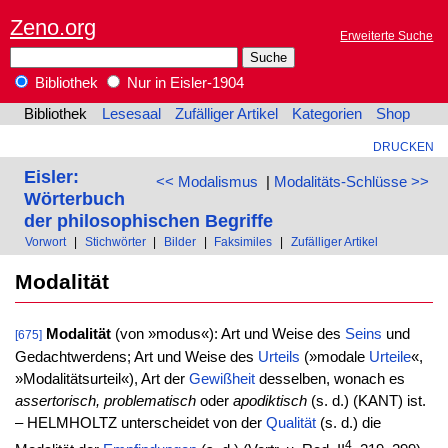
Zeno.org
Erweiterte Suche
Bibliothek
Nur in Eisler-1904
Bibliothek
Lesesaal
Zufälliger Artikel
Kategorien
Shop
DRUCKEN
Eisler:
<< Modalismus
|
Modalitäts-Schlüsse >>
Wörterbuch
der philosophischen Begriffe
Vorwort
|
Stichwörter
|
Bilder
|
Faksimiles
|
Zufälliger Artikel
Modalität
Modalität
(von »modus«): Art und Weise des
Seins
und
[675]
Gedachtwerdens; Art und Weise des
Urteils
(»modale
Urteile
«,
»Modalitätsurteil«), Art der
Gewißheit
desselben, wonach es
assertorisch, problematisch
oder
apodiktisch
(s. d.) (KANT) ist.
– HELMHOLTZ unterscheidet von der
Qualität
(s. d.) die
4