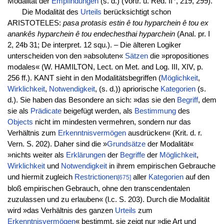
Modalität der
Empfindungen
(s. d.) (Vortr. u. Red. II
, 219, 299).
Die Modalität des
Urteils
berücksichtigt schon
ARISTOTELES:
pasa protasis estin ê tou hyparchein ê tou ex
anankês hyparchein ê tou endechesthai hyparchein
(Anal. pr. I
2, 24b 31; De interpret. 12 squ.). – Die älteren Logiker
unterscheiden von den »absoluten«
Sätzen
die »propositiones
modales« (W. HAMILTON, Lect. on Met. and Log. III, XIV, p.
256 ff.). KANT sieht in den Modalitätsbegriffen (
Möglichkeit
,
Wirklichkeit
,
Notwendigkeit
, (s. d.)) apriorische
Kategorien
(s.
d.). Sie haben das Besondere an sich: »das sie den
Begriff
, dem
sie als
Prädicate
beigefügt werden, als
Bestimmung
des
Objects
nicht im mindesten vermehren, sondern nur das
Verhältnis zum
Erkenntnisvermögen
ausdrücken« (Krit. d. r.
Vern. S. 202). Daher sind die »
Grundsätze
der Modalität«
»nichts weiter als
Erklärungen
der
Begriffe
der
Möglichkeit
,
Wirklichkeit
und
Notwendigkeit
in ihrem empirischen Gebrauche
und hiermit zugleich
Restrictionen
aller
Kategorien
auf den
[675]
bloß empirischen Gebrauch, ohne den transcendentalen
zuzulassen und zu erlauben« (l.c. S. 203). Durch die Modalität
wird »das Verhältnis des ganzen
Urteils
zum
Erkenntnisvermögen
« bestimmt, sie zeigt nur »die Art und