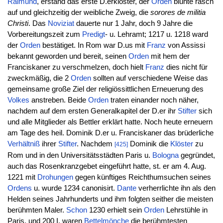
Raimund
, erstand das erste D.erkloster, der
Orden
blühte rasch
auf und gleichzeitig der weibliche Zweig, die
sorores de militia
Christi
. Das
Noviziat
dauerte nur 1 Jahr, doch 9 Jahre die
Vorbereitungszeit zum
Predigt
- u. Lehramt; 1217 u. 1218 ward
der
Orden
bestätiget. In Rom war D.us mit
Franz
von Assissi
bekannt geworden und bereit, seinen
Orden
mit hem der
Franciskaner zu verschmelzen, doch hielt
Franz
dies nicht für
zweckmäßig, die 2
Orden
sollten auf verschiedene Weise das
gemeinsame große Ziel der religiössittlichen Erneuerung des
Volkes
anstreben. Beide
Orden
traten einander noch näher,
nachdem auf dem ersten Generalkapitel der D.er ihr
Stifter
sich
und alle Mitglieder als Bettler erklärt hatte. Noch heute erneuern
am Tage des heil. Dominik D.er u. Franciskaner das brüderliche
Verhältniß
ihrer
Stifter
. Nachdem
Dominik die
Klöster
zu
[425]
Rom und in den Universitätsstädten Paris u.
Bologna
gegründet,
auch das Rosenkranzgebet eingeführt hatte, st. er am 4. Aug.
1221 mit
Drohungen
gegen künftiges Reichthumsuchen seines
Ordens
u. wurde 1234 canonisirt.
Dante
verherrlichte ihn als den
Helden seines Jahrhunderts und ihm folgten seither die meisten
berühmten Maler.
Schon
1230 erhielt sein
Orden
Lehrstühle in
Paris, und 200 I. waren
Bettelmönche
die berühmtesten