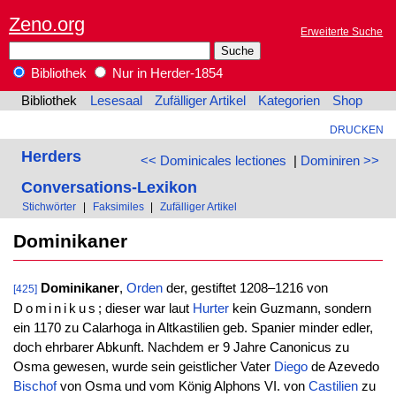
Zeno.org
Erweiterte Suche
Bibliothek
Nur in Herder-1854
Bibliothek
Lesesaal
Zufälliger Artikel
Kategorien
Shop
DRUCKEN
Herders
<< Dominicales lectiones
|
Dominiren >>
Conversations-Lexikon
Stichwörter
|
Faksimiles
|
Zufälliger Artikel
Dominikaner
Dominikaner
,
Orden
der, gestiftet 1208–1216 von
[425]
Dominikus
; dieser war laut
Hurter
kein Guzmann, sondern
ein 1170 zu Calarhoga in Altkastilien geb. Spanier minder edler,
doch ehrbarer Abkunft. Nachdem er 9 Jahre Canonicus zu
Osma gewesen, wurde sein geistlicher Vater
Diego
de Azevedo
Bischof
von Osma und vom König Alphons VI. von
Castilien
zu