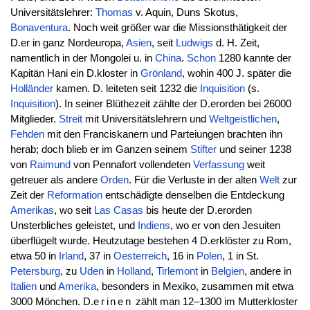
Universitätslehrer:
Thomas
v. Aquin, Duns Skotus,
Bonaventura
. Noch weit größer war die Missionsthätigkeit der
D.er in ganz Nordeuropa,
Asien
, seit
Ludwigs
d. H. Zeit,
namentlich in der Mongolei u. in
China
.
Schon
1280 kannte der
Kapitän Hani ein D.kloster in
Grönland
, wohin 400 J. später die
Holländer
kamen. D. leiteten seit 1232 die
Inquisition
(s.
Inquisition
). In seiner Blüthezeit zählte der D.erorden bei 26000
Mitglieder.
Streit
mit Universitätslehrern und
Weltgeistlichen
,
Fehden
mit den Franciskanern und Parteiungen brachten ihn
herab; doch blieb er im Ganzen seinem
Stifter
und seiner 1238
von
Raimund
von Pennafort vollendeten
Verfassung
weit
getreuer als andere
Orden
. Für die Verluste in der alten
Welt
zur
Zeit der
Reformation
entschädigte denselben die Entdeckung
Amerikas
, wo seit
Las Casas
bis heute der D.erorden
Unsterbliches geleistet, und
Indiens
, wo er von den Jesuiten
überflügelt wurde. Heutzutage bestehen 4 D.erklöster zu Rom,
etwa 50 in
Irland
, 37 in
Oesterreich
, 16 in
Polen
, 1 in St.
Petersburg
, zu
Uden
in
Holland
,
Tirlemont
in
Belgien
, andere in
Italien
und
Amerika
, besonders in Mexiko, zusammen mit etwa
3000 Mönchen. D.
erinen
zählt man 12–1300 im Mutterkloster