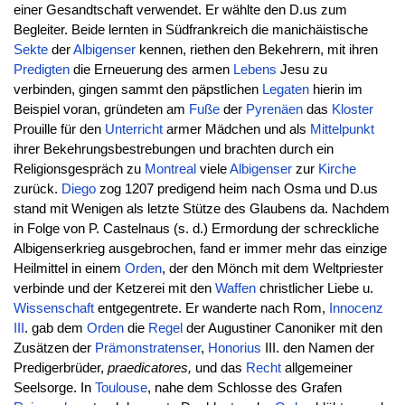
einer Gesandtschaft verwendet. Er wählte den D.us zum
Begleiter. Beide lernten in Südfrankreich die manichäistische
Sekte
der
Albigenser
kennen, riethen den Bekehrern, mit ihren
Predigten
die Erneuerung des armen
Lebens
Jesu zu
verbinden, gingen sammt den päpstlichen
Legaten
hierin im
Beispiel voran, gründeten am
Fuße
der
Pyrenäen
das
Kloster
Prouille für den
Unterricht
armer Mädchen und als
Mittelpunkt
ihrer Bekehrungsbestrebungen und brachten durch ein
Religionsgespräch zu
Montreal
viele
Albigenser
zur
Kirche
zurück.
Diego
zog 1207 predigend heim nach Osma und D.us
stand mit Wenigen als letzte Stütze des Glaubens da. Nachdem
in Folge von P. Castelnaus (s. d.) Ermordung der schreckliche
Albigenserkrieg ausgebrochen, fand er immer mehr das einzige
Heilmittel in einem
Orden
, der den Mönch mit dem Weltpriester
verbinde und der Ketzerei mit den
Waffen
christlicher Liebe u.
Wissenschaft
entgegentrete. Er wanderte nach Rom,
Innocenz
III
. gab dem
Orden
die
Regel
der Augustiner Canoniker mit den
Zusätzen der
Prämonstratenser
,
Honorius
III. den Namen der
Predigerbrüder,
praedicatores,
und das
Recht
allgemeiner
Seelsorge. In
Toulouse
, nahe dem Schlosse des Grafen