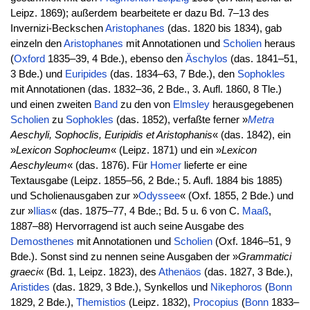
Leipz. 1869); außerdem bearbeitete er dazu Bd. 7–13 des
Invernizi-Beckschen
Aristophanes
(das. 1820 bis 1834), gab
einzeln den
Aristophanes
mit Annotationen und
Scholien
heraus
(
Oxford
1835–39, 4 Bde.), ebenso den
Äschylos
(das. 1841–51,
3 Bde.) und
Euripides
(das. 1834–63, 7 Bde.), den
Sophokles
mit Annotationen (das. 1832–36, 2 Bde., 3. Aufl. 1860, 8 Tle.)
und einen zweiten
Band
zu den von
Elmsley
herausgegebenen
Scholien
zu
Sophokles
(das. 1852), verfaßte ferner »
Metra
Aeschyli, Sophoclis, Euripidis et Aristophanis
« (das. 1842), ein
»
Lexicon Sophocleum
« (Leipz. 1871) und ein »
Lexicon
Aeschyleum
« (das. 1876). Für
Homer
lieferte er eine
Textausgabe (Leipz. 1855–56, 2 Bde.; 5. Aufl. 1884 bis 1885)
und Scholienausgaben zur »
Odyssee
« (Oxf. 1855, 2 Bde.) und
zur »
Ilias
« (das. 1875–77, 4 Bde.; Bd. 5 u. 6 von C.
Maaß
,
1887–88) Hervorragend ist auch seine Ausgabe des
Demosthenes
mit Annotationen und
Scholien
(Oxf. 1846–51, 9
Bde.). Sonst sind zu nennen seine Ausgaben der »
Grammatici
graeci
« (Bd. 1, Leipz. 1823), des
Athenäos
(das. 1827, 3 Bde.),
Aristides
(das. 1829, 3 Bde.), Synkellos und
Nikephoros
(
Bonn
1829, 2 Bde.),
Themistios
(Leipz. 1832),
Procopius
(
Bonn
1833–