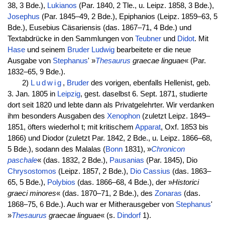
38, 3 Bde.),
Lukianos
(Par. 1840, 2 Tle., u. Leipz. 1858, 3 Bde.),
Josephus
(Par. 1845–49, 2 Bde.), Epiphanios (Leipz. 1859–63, 5
Bde.), Eusebius Cäsariensis (das. 1867–71, 4 Bde.) und
Textabdrücke in den Sammlungen von
Teubner
und
Didot
. Mit
Hase
und seinem
Bruder
Ludwig
bearbeitete er die neue
Ausgabe von
Stephanus
' »
Thesaurus
graecae linguae
« (Par.
1832–65, 9 Bde.).
2)
Ludwig
,
Bruder
des vorigen, ebenfalls Hellenist, geb.
3. Jan. 1805 in
Leipzig
, gest. daselbst 6. Sept. 1871, studierte
dort seit 1820 und lebte dann als Privatgelehrter. Wir verdanken
ihm besonders Ausgaben des
Xenophon
(zuletzt Leipz. 1849–
1851, öfters wiederhol t; mit kritischem
Apparat
, Oxf. 1853 bis
1866) und Diodor (zuletzt Par. 1842, 2 Bde., u. Leipz. 1866–68,
5 Bde.), sodann des Malalas (
Bonn
1831), »
Chronicon
paschale
« (das. 1832, 2 Bde.),
Pausanias
(Par. 1845), Dio
Chrysostomos
(Leipz. 1857, 2 Bde.),
Dio Cassius
(das. 1863–
65, 5 Bde.),
Polybios
(das. 1866–68, 4 Bde.), der »
Historici
graeci minores
« (das. 1870–71, 2 Bde.), des
Zonaras
(das.
1868–75, 6 Bde.). Auch war er Mitherausgeber von
Stephanus
'
»
Thesaurus
graecae linguae
« (s.
Dindorf
1).