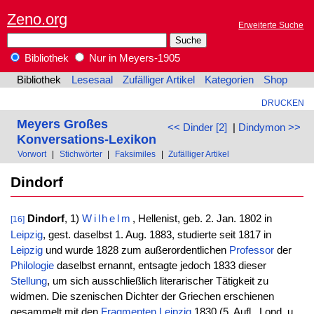
Zeno.org
Erweiterte Suche
Bibliothek
Nur in Meyers-1905
Bibliothek
Lesesaal
Zufälliger Artikel
Kategorien
Shop
DRUCKEN
Meyers Großes
<< Dinder [2]
|
Dindymon >>
Konversations-Lexikon
Vorwort
|
Stichwörter
|
Faksimiles
|
Zufälliger Artikel
Dindorf
Dindorf
, 1)
Wilhelm
, Hellenist, geb. 2. Jan. 1802 in
[16]
Leipzig
, gest. daselbst 1. Aug. 1883, studierte seit 1817 in
Leipzig
und wurde 1828 zum außerordentlichen
Professor
der
Philologie
daselbst ernannt, entsagte jedoch 1833 dieser
Stellung
, um sich ausschließlich literarischer Tätigkeit zu
widmen. Die szenischen Dichter der Griechen erschienen
gesammelt mit den
Fragmenten
Leipzig
1830 (5. Aufl., Lond. u.