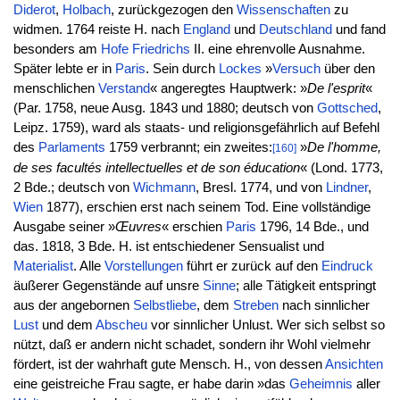
Diderot
,
Holbach
, zurückgezogen den
Wissenschaften
zu
widmen. 1764 reiste H. nach
England
und
Deutschland
und fand
besonders am
Hofe
Friedrichs
II. eine ehrenvolle Ausnahme.
Später lebte er in
Paris
. Sein durch
Lockes
»
Versuch
über den
menschlichen
Verstand
« angeregtes Hauptwerk: »
De l'esprit
«
(Par. 1758, neue Ausg. 1843 und 1880; deutsch von
Gottsched
,
Leipz. 1759), ward als staats- und religionsgefährlich auf Befehl
des
Parlaments
1759 verbrannt; ein zweites:
»
De l'homme,
[160]
de ses facultés intellectuelles et de son éducation
« (Lond. 1773,
2 Bde.; deutsch von
Wichmann
, Bresl. 1774, und von
Lindner
,
Wien
1877), erschien erst nach seinem Tod. Eine vollständige
Ausgabe seiner »
Œuvres
« erschien
Paris
1796, 14 Bde., und
das. 1818, 3 Bde. H. ist entschiedener Sensualist und
Materialist
. Alle
Vorstellungen
führt er zurück auf den
Eindruck
äußerer Gegenstände auf unsre
Sinne
; alle Tätigkeit entspringt
aus der angebornen
Selbstliebe
, dem
Streben
nach sinnlicher
Lust
und dem
Abscheu
vor sinnlicher Unlust. Wer sich selbst so
nützt, daß er andern nicht schadet, sondern ihr Wohl vielmehr
fördert, ist der wahrhaft gute Mensch. H., von dessen
Ansichten
eine geistreiche Frau sagte, er habe darin »das
Geheimnis
aller