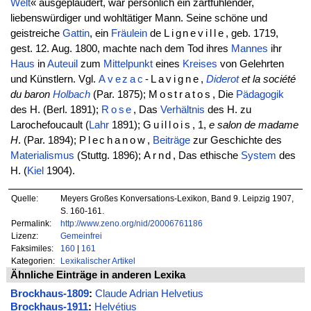
Welt
« ausgeplaudert, war persönlich ein zartfühlender,
liebenswürdiger und wohltätiger Mann. Seine schöne und
geistreiche
Gattin
, ein
Fräulein
de
Ligneville
, geb. 1719,
gest. 12. Aug. 1800, machte nach dem Tod ihres
Mannes
ihr
Haus
in
Auteuil
zum
Mittelpunkt
eines
Kreises
von Gelehrten
und Künstlern. Vgl.
Avezac
-Lavigne
,
Diderot
et la société
du baron
Holbach
(Par. 1875);
Mostratos
, Die
Pädagogik
des H. (Berl. 1891);
Rose
, Das
Verhältnis
des H. zu
Larochefoucault (
Lahr
1891);
Guillois
, 1,
e salon de madame
H
. (Par. 1894);
Plechanow
,
Beiträge
zur Geschichte des
Materialismus
(Stuttg. 1896);
Arnd
, Das ethische
System
des
H. (
Kiel
1904).
Quelle:
Meyers Großes Konversations-Lexikon, Band 9. Leipzig 1907,
S. 160-161.
Permalink:
http://www.zeno.org/nid/20006761186
Lizenz:
Gemeinfrei
Faksimiles:
160
|
161
Kategorien:
Lexikalischer Artikel
Ähnliche Einträge in anderen Lexika
Brockhaus-1809
:
Claude Adrian Helvetius
Brockhaus-1911
:
Helvétius