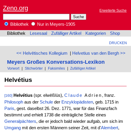
Zeno.org
Erweiterte Suche
Bibliothek
Nur in Meyers-1905
Bibliothek
Lesesaal
Zufälliger Artikel
Kategorien
Shop
DRUCKEN
<< Helvētisches Kollegium
|
Helvetius van den Bergh >>
Meyers Großes Konversations-Lexikon
Vorwort
|
Stichwörter
|
Faksimiles
|
Zufälliger Artikel
Helvétius
Helvétius
(spr. elwēßīüs),
Claude
Adrien
, franz.
[160]
Philosoph
aus der
Schule
der
Enzyklopädisten
, geb. 1715 in
Paris
, gest. daselbst 26. Dez. 1771, war für das Finanzfach
bestimmt und erhielt 1738 die einträgliche Stelle eines
Generalpächters
, die er jedoch bald wieder aufgab, um sich im
Umgang
mit den ersten Männern seiner Zeit, mit d'
Alembert
,