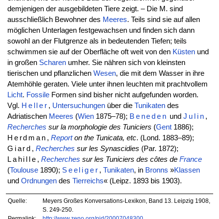
demjenigen der ausgebildeten Tiere zeigt. – Die M. sind
ausschließlich Bewohner des
Meeres
. Teils sind sie auf allen
möglichen Unterlagen festgewachsen und finden sich dann
sowohl an der Flutgrenze als in bedeutenden Tiefen; teils
schwimmen sie auf der Oberfläche oft weit von den
Küsten
und
in großen
Scharen
umher. Sie nähren sich von kleinsten
tierischen und pflanzlichen
Wesen
, die mit dem Wasser in ihre
Atemhöhle geraten. Viele unter ihnen leuchten mit prachtvollem
Licht
.
Fossile
Formen sind bisher nicht aufgefunden worden.
Vgl.
Heller
,
Untersuchungen
über die
Tunikaten
des
Adriatischen
Meeres
(
Wien
1875–78);
Beneden
und
Julin
,
Recherches
sur la morphologie des Tuniciers
(
Gent
1886);
Herdman
,
Report
on the Tunicata, etc
. (Lond. 1883–89);
Giard
,
Recherches
sur les Synascidies
(Par. 1872);
Lahille
,
Recherches
sur les Tuniciers des côtes de
France
(
Toulouse
1890);
Seeliger
,
Tunikaten
, in
Bronns
»
Klassen
und
Ordnungen
des
Tierreichs
« (Leipz. 1893 bis 1903).
Quelle:
Meyers Großes Konversations-Lexikon, Band 13. Leipzig 1908,
S. 249-250.
Permalink:
http://www.zeno.org/nid/20007048300