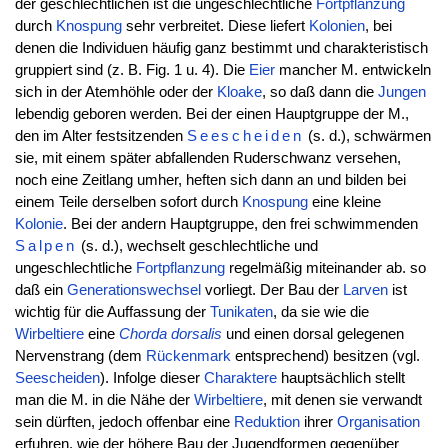
der geschlechtlichen ist die ungeschlechtliche
Fortpflanzung
durch
Knospung
sehr verbreitet. Diese liefert
Kolonien
, bei
denen die Individuen häufig ganz bestimmt und charakteristisch
gruppiert sind (z. B. Fig. 1 u. 4). Die
Eier
mancher M. entwickeln
sich in der Atemhöhle oder der
Kloake
, so daß dann die
Jungen
lebendig geboren werden. Bei der einen Hauptgruppe der M.,
den im Alter festsitzenden
Seescheiden
(s. d.), schwärmen
sie, mit einem später abfallenden Ruderschwanz versehen,
noch eine Zeitlang umher, heften sich dann an und bilden bei
einem Teile derselben sofort durch
Knospung
eine kleine
Kolonie
. Bei der andern Hauptgruppe, den frei schwimmenden
Salpen
(s. d.), wechselt geschlechtliche und
ungeschlechtliche
Fortpflanzung
regelmäßig miteinander ab. so
daß ein
Generationswechsel
vorliegt. Der Bau der
Larven
ist
wichtig für die Auffassung der
Tunikaten
, da sie wie die
Wirbeltiere
eine
Chorda dorsalis
und einen dorsal gelegenen
Nervenstrang (dem
Rückenmark
entsprechend) besitzen (vgl.
Seescheiden
). Infolge dieser
Charaktere
hauptsächlich stellt
man die M. in die Nähe der
Wirbeltiere
, mit denen sie verwandt
sein dürften, jedoch offenbar eine
Reduktion
ihrer
Organisation
erfuhren, wie der höhere Bau der Jugendformen gegenüber