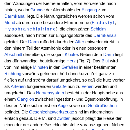
den Wandungen der Kieme erhalten, vom Vorderende nach
hinten, wo im
Grunde
der Atemhöhle der
Eingang
zum
Darmkanal
liegt. Die Nahrungsteilchen werden schon vom
Mund
ab durch eine besondere Flimmerrinne (
Endostyl
,
Hypobranchialrinne
), die einen zähen
Schleim
absondert, nach hinten zur Eingangspforte des
Darmkanals
geleitet. Der
Darm
mündet durch den
After
entweder direkt in
den hintern Teil der Atemhöhle oder in einen besondern
Abschnitt
derselben, die sogen.
Kloake
. Neben dem
Darm
liegt
das dünnwandige, beutelförmige
Herz
(Fig. 7). Das
Blut
wird
von ihm einige
Minuten
in den
Gefäßen
in einer bestimmten
Richtung
vorwärts getrieben, hört dann kurze Zeit ganz zu
fließen auf und strömt darauf umgekehrt, so daß die kurz vorher
als
Arterien
fungierenden
Gefäße
nun zu
Venen
werden und
umgekehrt. Das
Nervensystem
besteht in der Hauptsache aus
einem
Ganglion
zwischen Ingestions- und Egestionsöffnung, in
dessen Nähe sich meist ein
Auge
sowie ein
Gehörbläschen
befindet. Die
Geschlechtswerkzeuge
sind im allgemeinen
einfach gebaut. Die M. sind
Zwitter
, jedoch pflegt die Reise der
einen der der andern Geschlechtsstoffe vorauszugehen. Neben