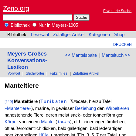
Zeno.org
Erweiterte Suche
Bibliothek
Nur in Meyers-1905
Bibliothek
Lesesaal
Zufälliger Artikel
Kategorien
Shop
DRUCKEN
Meyers Großes
<< Mantelspalte
|
Manteltuch >>
Konversations-
Lexikon
Vorwort
|
Stichwörter
|
Faksimiles
|
Zufälliger Artikel
Manteltiere
Manteltiere
(
Tunikaten
,
Tunicata
, hierzu Tafel
[249]
»Manteltiere«
), marine, in gewisser
Beziehung
den
Wirbeltieren
nahestehende Tiere, deren meist sack- oder tonnenförmiger
Körper
von einem
Mantel
(
Tunica
), d. h. einer eigentümlichen,
oft außerordentlich dicken, bald gallertigen, bald lederartigen
oder knorpeligen
Hülle
, umgeben ist (Fig. 3, 5, 7 der Tafel, und