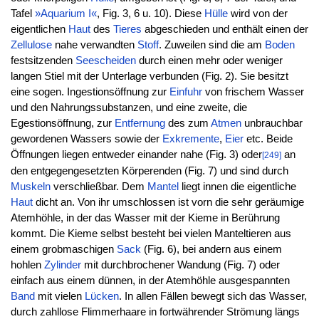
Tafel
»Aquarium I«
, Fig. 3, 6 u. 10). Diese
Hülle
wird von der
eigentlichen
Haut
des
Tieres
abgeschieden und enthält einen der
Zellulose
nahe verwandten
Stoff
. Zuweilen sind die am
Boden
festsitzenden
Seescheiden
durch einen mehr oder weniger
langen Stiel mit der Unterlage verbunden (Fig. 2). Sie besitzt
eine sogen. Ingestionsöffnung zur
Einfuhr
von frischem Wasser
und den Nahrungssubstanzen, und eine zweite, die
Egestionsöffnung, zur
Entfernung
des zum
Atmen
unbrauchbar
gewordenen Wassers sowie der
Exkremente
,
Eier
etc. Beide
Öffnungen liegen entweder einander nahe (Fig. 3) oder
an
[249]
den entgegengesetzten Körperenden (Fig. 7) und sind durch
Muskeln
verschließbar. Dem
Mantel
liegt innen die eigentliche
Haut
dicht an. Von ihr umschlossen ist vorn die sehr geräumige
Atemhöhle, in der das Wasser mit der Kieme in Berührung
kommt. Die Kieme selbst besteht bei vielen Manteltieren aus
einem grobmaschigen
Sack
(Fig. 6), bei andern aus einem
hohlen
Zylinder
mit durchbrochener Wandung (Fig. 7) oder
einfach aus einem dünnen, in der Atemhöhle ausgespannten
Band
mit vielen
Lücken
. In allen Fällen bewegt sich das Wasser,
durch zahllose Flimmerhaare in fortwährender Strömung längs