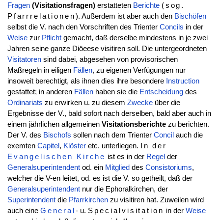
Fragen
(Visitationsfragen)
erstatteten
Berichte
(sog.
Pfarrrelationen
). Außerdem ist aber auch den
Bischöfen
selbst die V. nach den Vorschriften des Trienter
Concils
in der
Weise
zur
Pflicht
gemacht, daß derselbe mindestens in je zwei
Jahren seine ganze Diöeese visitiren soll. Die untergeordneten
Visitatoren
sind dabei, abgesehen von provisorischen
Maßregeln in eiligen
Fällen
, zu eigenen Verfügungen nur
insoweit berechtigt, als ihnen dies ihre besondere
Instruction
gestattet; in anderen
Fällen
haben sie die
Entscheidung
des
Ordinariats
zu erwirken u. zu diesem
Zwecke
über die
Ergebnisse der V., bald sofort nach derselben, bald aber auch in
einem jährlichen allgemeinen
Visitationsberichte
zu berichten.
Der V. des
Bischofs
sollen nach dem Trienter
Concil
auch die
exemten
Capitel
,
Klöster
etc. unterliegen.
In der
Evangelischen
Kirche
ist es in der
Regel
der
Generalsuperintendent
od. ein
Mitglied
des
Consistoriums
,
welcher die V-en leitet, od. es ist die V. so getheilt, daß der
Generalsuperintendent
nur die Ephoralkirchen, der
Superintendent
die
Pfarrkirchen
zu visitiren hat. Zuweilen wird
auch eine
General
- u.
Specialvisitation
in der
Weise