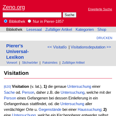
Zeno.org
Erweiterte Suche
Bibliothek
Nur in Pierer-1857
Bibliothek
Lesesaal
Zufälliger Artikel
Kategorien
Shop
DRUCKEN
Pierer's
<< Visitatĭo
|
Visitationsdeputation >>
Universal-
Lexikon
Vorwort
|
Stichwörter
|
Faksimiles
|
Zufälliger Artikel
Visitation
Visitation
(v. lat.),
1)
die genaue
Untersuchung
einer
[620]
Sache
od.
Person
, daher z.B. die
Untersuchung
, welche mit der
Person
eines Gefangenen bei dessen Einlieferung in ein
Gefangenhaus stattfindet, od. die
Untersuchung
aller
verdächtiger Orte u.
Gegenstände
bei einer
Haussuchung
;
2)
eine
Untersuchung
, welche ein Kirchenoberer entweder selbst