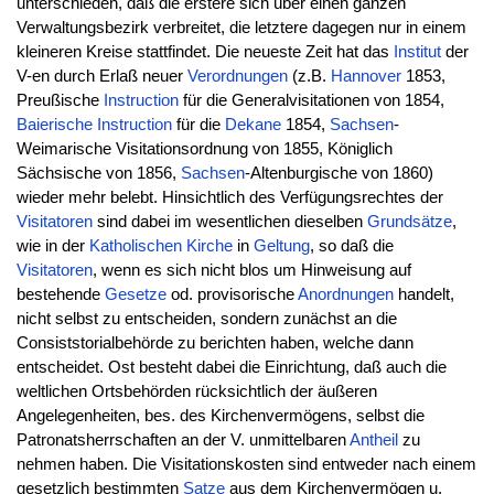
unterschieden, daß die erstere sich über einen ganzen
Verwaltungsbezirk verbreitet, die letztere dagegen nur in einem
kleineren Kreise stattfindet. Die neueste Zeit hat das
Institut
der
V-en durch Erlaß neuer
Verordnungen
(z.B.
Hannover
1853,
Preußische
Instruction
für die Generalvisitationen von 1854,
Baierische
Instruction
für die
Dekane
1854,
Sachsen
-
Weimarische Visitationsordnung von 1855, Königlich
Sächsische von 1856,
Sachsen
-Altenburgische von 1860)
wieder mehr belebt. Hinsichtlich des Verfügungsrechtes der
Visitatoren
sind dabei im wesentlichen dieselben
Grundsätze
,
wie in der
Katholischen
Kirche
in
Geltung
, so daß die
Visitatoren
, wenn es sich nicht blos um Hinweisung auf
bestehende
Gesetze
od. provisorische
Anordnungen
handelt,
nicht selbst zu entscheiden, sondern zunächst an die
Consiststorialbehörde zu berichten haben, welche dann
entscheidet. Ost besteht dabei die Einrichtung, daß auch die
weltlichen Ortsbehörden rücksichtlich der äußeren
Angelegenheiten, bes. des Kirchenvermögens, selbst die
Patronatsherrschaften an der V. unmittelbaren
Antheil
zu
nehmen haben. Die Visitationskosten sind entweder nach einem
gesetzlich bestimmten
Satze
aus dem Kirchenvermögen u.