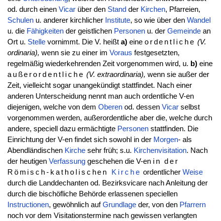
od. durch einen
Vicar
über den
Stand
der
Kirchen
, Pfarreien,
Schulen
u. anderer kirchlicher
Institute
, so wie über den
Wandel
u. die
Fähigkeiten
der geistlichen
Personen
u. der
Gemeinde
an
Ort u.
Stelle
vornimmt. Die V. heißt
a)
eine
ordentliche
(V.
ordinaria),
wenn sie zu einer im
Voraus
festgesetzten,
regelmäßig wiederkehrenden Zeit vorgenommen wird, u.
b)
eine
außerordentliche
(V. extraordinaria),
wenn sie außer der
Zeit, vielleicht sogar unangekündigt stattfindet. Nach einer
anderen Unterscheidung nennt man auch ordentliche V-en
diejenigen, welche von dem
Oberen
od. dessen
Vicar
selbst
vorgenommen werden, außerordentliche aber die, welche durch
andere, speciell dazu ermächtigte
Personen
stattfinden. Die
Einrichtung der V-en findet sich sowohl in der
Morgen
- als
Abendländischen
Kirche
sehr früh; s.u.
Kirchenvisitation
. Nach
der heutigen
Verfassung
geschehen die V-en
in der
Römisch-katholischen
Kirche
ordentlicher
Weise
durch die Landdechanten od. Bezirksvicare nach Anleitung der
durch die bischöfliche Behörde erlassenen speciellen
Instructionen
, gewöhnlich auf
Grundlage
der, von den
Pfarrern
noch vor dem Visitationstermine nach gewissen verlangten