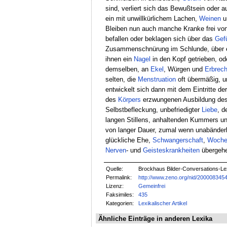
sind, verliert sich das Bewußtsein oder 
ein mit unwillkürlichem Lachen,
Weinen
u
Bleiben nun auch manche Kranke frei von 
befallen oder beklagen sich über das
Gef
Zusammenschnürung im Schlunde, über ei
ihnen ein
Nagel
in den Kopf getrieben, od
demselben, an
Ekel
, Würgen und
Erbrec
selten, die
Menstruation
oft übermäßig, u
entwickelt sich dann mit dem Eintritte der
des
Körpers
erzwungenen Ausbildung de
Selbstbefleckung, unbefriedigter
Liebe
, d
langen Stillens, anhaltenden Kummers u
von langer Dauer, zumal wenn unabänderli
glückliche Ehe,
Schwangerschaft
,
Woche
Nerven
- und
Geisteskrankheiten
übergeh
Quelle:
Brockhaus Bilder-Conversations-Lex
Permalink:
http://www.zeno.org/nid/200008345
Lizenz:
Gemeinfrei
Faksimiles:
435
Kategorien:
Lexikalischer Artikel
Ähnliche Einträge in anderen Lexika