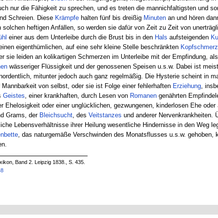
auch nur die Fähigkeit zu sprechen, und es treten die mannichfaltigsten und
nd Schreien. Diese
Krämpfe
halten fünf bis dreißig
Minuten
an und hören dann 
solchen heftigen Anfällen, so werden sie dafür von Zeit zu Zeit von unerträgl
ühl
einer aus dem Unterleibe durch die Brust bis in den
Hals
aufsteigenden
Ku
nen eigenthümlichen, auf eine sehr kleine Stelle beschränkten
Kopfschmerz
er sie leiden an kolikartigen Schmerzen im Unterleibe mit der Empfindung, a
hen
wässeriger Flüssigkeit und der genossenen Speisen u.s.w. Dabei ist meis
nordentlich, mitunter jedoch auch ganz regelmäßig. Die Hysterie scheint in 
 Mannbarkeit von selbst, oder sie ist Folge einer fehlerhaften
Erziehung
, ins
s
Geistes
, einer krankhaften, durch Lesen von
Romanen
genährten Empfindele
er Ehelosigkeit oder einer unglücklichen, gezwungenen, kinderlosen Ehe oder 
nd Grams, der
Bleichsucht
, des
Veitstanzes
und anderer Nervenkrankheiten. Ü
che Lebensverhältnisse ihrer Heilung wesentliche Hindernisse in den Weg lege
nbette
, das naturgemäße Verschwinden des Monatsflusses u.s.w. gehoben, ka
en.
ikon, Band 2. Leipzig 1838., S. 435.
48