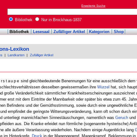
Erweiterte Suche
Bibliothek
Nur in Brockhaus-1837
Bibliothek
Lesesaal
Zufälliger Artikel
Kategorien
Shop
ions-Lexikon
es
|
Landkarten
|
Zufälliger Artikel
erstaupe
sind gleichbedeutende Benennungen für eine ausschließlich dem
eschlechtsverhältnissen desselben gewissermaßen ihre
Wurzel
hat, sich haupt
d große Veränderlichkeit sämmtlicher Krankheitserscheinungen auszeichnet
mer erst mit dem Eintritte der Mannbarkeit oder später bis etwa zum 45. Jahr
lichen Befindens und der Gemüthsstimmung, sowie durch eine ungewöhnliche E
 und empfindet die geringste Witterungsveränderung, kann oft schon durch ei
nd unterliegt mannichfachen Sinnestäuschungen, namentlich was
Geruch
und
fleiden aus. Die Kranke erleidet nun förmliche (sogenannte hysterische) Anfäl
ohne alle äußere Veranlassung wiederholen. Nachdem einige Augenblicke lang
e im Hinterkopfe,
Druck
in der Magengegend, Magenkrampf, Beklemmung in d