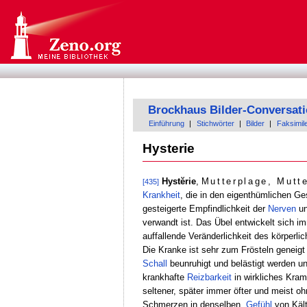
Brockhaus Bilder-Conversat
Einführung
|
Stichwörter
|
Bilder
|
Faksimil
Hysterie
Hystĕrie
,
Mutterplage, Mutt
[435]
Krankheit
, die in den eigenthümlichen G
gesteigerte Empfindlichkeit der
Nerven
un
verwandt ist. Das Übel entwickelt sich im
auffallende Veränderlichkeit des körper
Die Kranke ist sehr zum Frösteln geneigt
Schall
beunruhigt und belästigt werden u
krankhafte
Reizbarkeit
in wirkliches Kramp
seltener, später immer öfter und meist 
Schmerzen in denselben,
Gefühl
von Kält