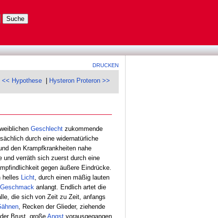
DRUCKEN
<< Hypothese
|
Hysteron Proteron >>
 weiblichen
Geschlecht
zukommende
sächlich durch eine widernatürliche
 und den Krampfkrankheiten nahe
e und verräth sich zuerst durch eine
mpfindlichkeit gegen äußere Eindrücke.
n helles
Licht
, durch einen mäßig lauten
Geschmack
anlangt. Endlich artet die
le, die sich von Zeit zu Zeit, anfangs
Gähnen
, Recken der Glieder, ziehende
er Brust, große
Angst
vorausgegangen