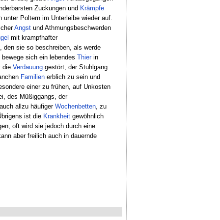
 sonderbarsten Zuckungen und
Krämpfe
unter Poltern im Unterleibe wieder auf.
icher
Angst
und Athmungsbeschwerden
gel
mit krampfhafter
, den sie so beschreiben, als werde
ls bewege sich ein lebendes
Thier
in
t die
Verdauung
gestört, der Stuhlgang
manchen
Familien
erblich zu sein und
besondere einer zu frühen, auf Unkosten
i, des Müßiggangs, der
auch allzu häufiger
Wochenbetten
, zu
brigens ist die
Krankheit
gewöhnlich
n, oft wird sie jedoch durch eine
nn aber freilich auch in dauernde