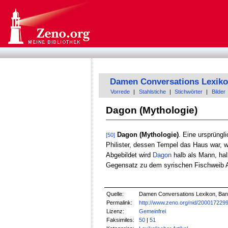
Damen Conversations Lexik
Vorrede
|
Stahlstiche
|
Stichwörter
|
Bilder
Dagon (Mythologie)
Dagon (Mythologie)
. Eine ursprüngl
[50]
Philister, dessen Tempel das Haus war, w
Abgebildet wird
Dagon
halb als Mann, hal
Gegensatz zu dem syrischen Fischweib A
Quelle:
Damen Conversations Lexikon, Band 
Permalink:
http://www.zeno.org/nid/200017229
Lizenz:
Gemeinfrei
Faksimiles:
50
|
51