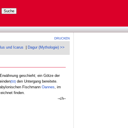
DRUCKEN
lus und Icarus
|
Dagur (Mythologie) >>
s Erwähnung geschieht; ein Götze der
Feinden
den Untergang bereitete.
[50]
m babylonischen Fischmann
Oannes
, im
ichnet finden.
–ch–