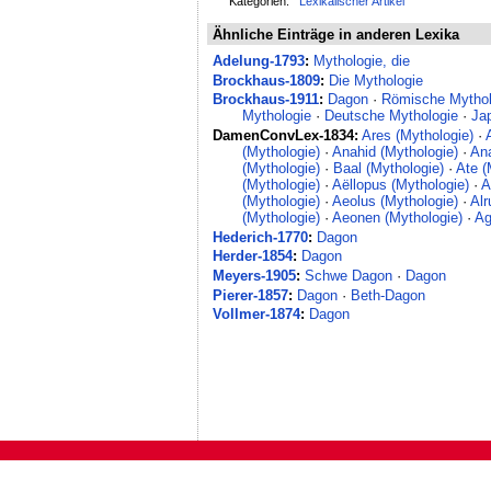
Kategorien:
Lexikalischer Artikel
Ähnliche Einträge in anderen Lexika
Adelung-1793
:
Mythologie, die
Brockhaus-1809
:
Die Mythologie
Brockhaus-1911
:
Dagon
·
Römische Mythol
Mythologie
·
Deutsche Mythologie
·
Ja
DamenConvLex-1834:
Ares (Mythologie)
·
(Mythologie)
·
Anahid (Mythologie)
·
An
(Mythologie)
·
Baal (Mythologie)
·
Ate (
(Mythologie)
·
Aëllopus (Mythologie)
·
A
(Mythologie)
·
Aeolus (Mythologie)
·
Alr
(Mythologie)
·
Aeonen (Mythologie)
·
Ag
Hederich-1770
:
Dagon
Herder-1854
:
Dagon
Meyers-1905
:
Schwe Dagon
·
Dagon
Pierer-1857
:
Dagon
·
Beth-Dagon
Vollmer-1874
:
Dagon