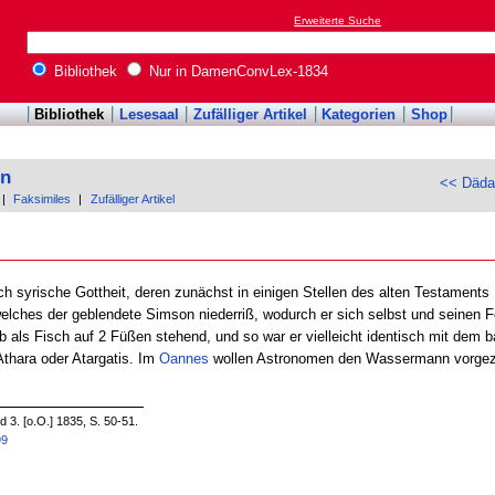
Erweiterte Suche
Bibliothek
Nur in DamenConvLex-1834
Bibliothek
Lesesaal
Zufälliger Artikel
Kategorien
Shop
on
<< Däda
|
Faksimiles
|
Zufälliger Artikel
ich syrische Gottheit, deren zunächst in einigen Stellen des alten Testament
elches der geblendete Simson niederriß, wodurch er sich selbst und seinen 
b als Fisch auf 2 Füßen stehend, und so war er vielleicht identisch mit de
thara oder Atargatis. Im
Oannes
wollen Astronomen den Wassermann vorgeze
3. [o.O.] 1835, S. 50-51.
99