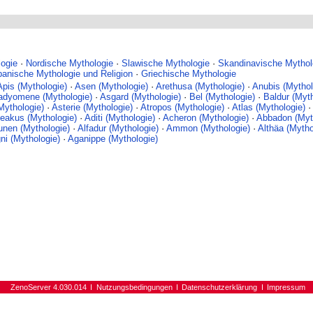
ogie
·
Nordische Mythologie
·
Slawische Mythologie
·
Skandinavische Mythol
panische Mythologie und Religion
·
Griechische Mythologie
Apis (Mythologie)
·
Asen (Mythologie)
·
Arethusa (Mythologie)
·
Anubis (Mythol
adyomene (Mythologie)
·
Asgard (Mythologie)
·
Bel (Mythologie)
·
Baldur (Myth
Mythologie)
·
Asterie (Mythologie)
·
Atropos (Mythologie)
·
Atlas (Mythologie)
·
eakus (Mythologie)
·
Aditi (Mythologie)
·
Acheron (Mythologie)
·
Abbadon (Myt
unen (Mythologie)
·
Alfadur (Mythologie)
·
Ammon (Mythologie)
·
Althäa (Mytho
ni (Mythologie)
·
Aganippe (Mythologie)
ZenoServer 4.030.014
Nutzungsbedingungen
Datenschutzerklärung
Impressum