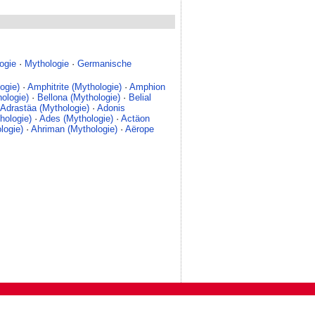
ogie
·
Mythologie
·
Germanische
ogie)
·
Amphitrite (Mythologie)
·
Amphion
ologie)
·
Bellona (Mythologie)
·
Belial
Adrastäa (Mythologie)
·
Adonis
hologie)
·
Ades (Mythologie)
·
Actäon
logie)
·
Ahriman (Mythologie)
·
Aërope